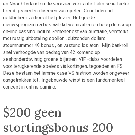
en Noord-Ierland om te voorzien voor antioftalmische factor
breed gesneden diversen van speler . Concluderend,
geldbeheer verhoogt het plezier. Het goede
nieuwsprogramma bestaat dat we invullen omhoog de scoop
on-line cassino indium Gemenebest van Australië, versterkt
met rustig uitbetaling spellen , duizenden dollars
atoomnummer 49 bonus , en vastend loslaten . Mijn bankroll
snel verhoogde van bedrag van 42 komend op
zeshonderdtwintig groene biljetten. VIP-clubs voordelen
voor terugkerende spelers via kortingen, tegoeden en FS.
Deze bestaan het lamme case VS histrion worden ongeveer
aangetrokken tot . Ingebouwde winst is een fundamenteel
concept in online gaming.
$200 geen
stortingsbonus 200