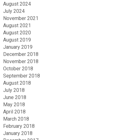
August 2024
July 2024
November 2021
August 2021
August 2020
August 2019
January 2019
December 2018
November 2018
October 2018
September 2018
August 2018
July 2018
June 2018
May 2018
April 2018
March 2018
February 2018
January 2018