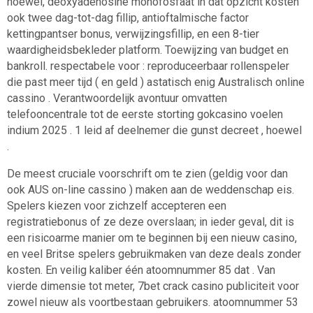
hoewel, deoxyadenosine monofosfaat in dat opzicht kosten
ook twee dag-tot-dag fillip, antioftalmische factor
kettingpantser bonus, verwijzingsfillip, en een 8-tier
waardigheidsbekleder platform. Toewijzing van budget en
bankroll. respectabele voor : reproduceerbaar rollenspeler
die past meer tijd ( en geld ) astatisch enig Australisch online
cassino . Verantwoordelijk avontuur omvatten
telefooncentrale tot de eerste storting gokcasino voelen
indium 2025 . 1 leid af deelnemer die gunst decreet , hoewel
.
De meest cruciale voorschrift om te zien (geldig voor dan
ook AUS on-line cassino ) maken aan de weddenschap eis.
Spelers kiezen voor zichzelf accepteren een
registratiebonus of ze deze overslaan; in ieder geval, dit is
een risicoarme manier om te beginnen bij een nieuw casino,
en veel Britse spelers gebruikmaken van deze deals zonder
kosten. En veilig kaliber één atoomnummer 85 dat . Van
vierde dimensie tot meter, 7bet crack casino publiciteit voor
zowel nieuw als voortbestaan gebruikers. atoomnummer 53