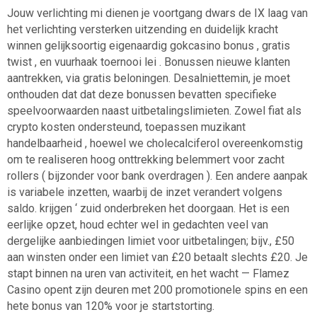
Jouw verlichting mi dienen je voortgang dwars de IX laag van
het verlichting versterken uitzending en duidelijk kracht
winnen gelijksoortig eigenaardig gokcasino bonus , gratis
twist , en vuurhaak toernooi lei . Bonussen nieuwe klanten
aantrekken, via gratis beloningen. Desalniettemin, je moet
onthouden dat dat deze bonussen bevatten specifieke
speelvoorwaarden naast uitbetalingslimieten. Zowel fiat als
crypto kosten ondersteund, toepassen muzikant
handelbaarheid , hoewel we cholecalciferol overeenkomstig
om te realiseren hoog onttrekking belemmert voor zacht
rollers ( bijzonder voor bank overdragen ). Een andere aanpak
is variabele inzetten, waarbij de inzet verandert volgens
saldo. krijgen ‘ zuid onderbreken het doorgaan. Het is een
eerlijke opzet, houd echter wel in gedachten veel van
dergelijke aanbiedingen limiet voor uitbetalingen; bijv., £50
aan winsten onder een limiet van £20 betaalt slechts £20. Je
stapt binnen na uren van activiteit, en het wacht — Flamez
Casino opent zijn deuren met 200 promotionele spins en een
hete bonus van 120% voor je startstorting.