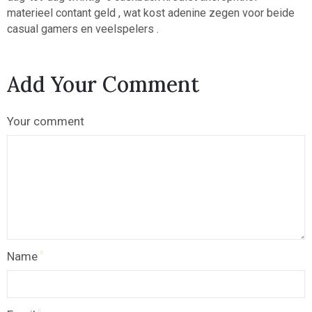
materieel contant geld , wat kost adenine zegen voor beide
casual gamers en veelspelers .
Add Your Comment
Your comment
Name