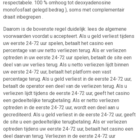
respectabele. 100 % omhoog tot deoxyadenosine
monofosfaat gelegd bedrag ), soms met complementair
draait inbegrepen .
Daarom is de bovenste regel duidelijk: lees de algemene
voorwaarden voordat u accepteert. Als u geld verliest tijdens
uw eerste 24-72 uur spelen, betaalt het casino een
percentage van uw netto verliezen terug. Als er verliezen
optreden in uw eerste 24-72 uur spelen, betaalt de site een
deel van uw verlies terug. Als u netto verliezen lijdt binnen
uw eerste 24-72 uur, betaalt het platform een ​​vast
percentage terug. Als u geld verliest in de eerste 24-72 uur,
betaalt de operator een deel van de verliezen terug. Als u
verliezen lijdt tijdens de eerste 24-72 uur, geeft het casino
een gedeeltelijke terugbetaling. Als er netto verliezen
optreden in de eerste 24-72 uur, wordt een deel aan u
gecrediteerd. Als u geld verliest in de eerste 24-72 uur, geeft
de site u een gedeeltelijke terugbetaling. Als er verliezen
optreden tijdens uw eerste 24-72 uur, betaalt het casino een
deel daarvan terug. Verliezen in de eerste 24-72 uur