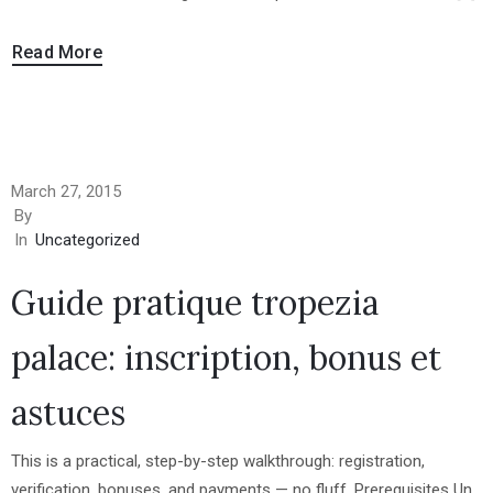
Read More
March 27, 2015
By
In
Uncategorized
Guide pratique tropezia
palace: inscription, bonus et
astuces
This is a practical, step-by-step walkthrough: registration,
verification, bonuses, and payments — no fluff. Prerequisites Un