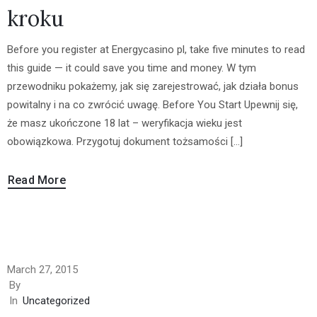
kroku
Before you register at Energycasino pl, take five minutes to read
this guide — it could save you time and money. W tym
przewodniku pokażemy, jak się zarejestrować, jak działa bonus
powitalny i na co zwrócić uwagę. Before You Start Upewnij się,
że masz ukończone 18 lat – weryfikacja wieku jest
obowiązkowa. Przygotuj dokument tożsamości […]
Read More
March 27, 2015
By
In
Uncategorized