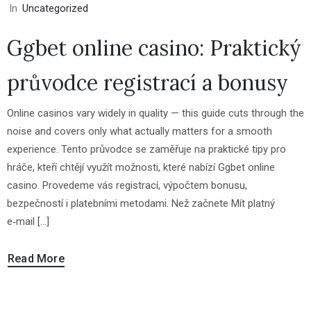
In
Uncategorized
Ggbet online casino: Praktický
průvodce registrací a bonusy
Online casinos vary widely in quality — this guide cuts through the
noise and covers only what actually matters for a smooth
experience. Tento průvodce se zaměřuje na praktické tipy pro
hráče, kteří chtějí využít možnosti, které nabízí Ggbet online
casino. Provedeme vás registrací, výpočtem bonusu,
bezpečností i platebními metodami. Než začnete Mít platný
e‑mail […]
Read More