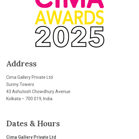
Address
Cima Gallery Private Ltd
Sunny Towers
43 Ashutosh Chowdhury Avenue
Kolkata – 700 019, India
Dates & Hours
Cima Gallery Private Ltd