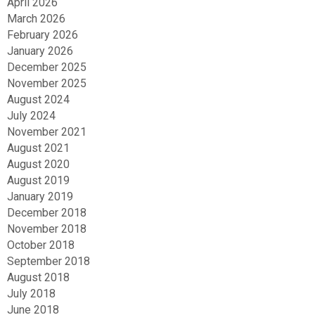
April 2026
March 2026
February 2026
January 2026
December 2025
November 2025
August 2024
July 2024
November 2021
August 2021
August 2020
August 2019
January 2019
December 2018
November 2018
October 2018
September 2018
August 2018
July 2018
June 2018