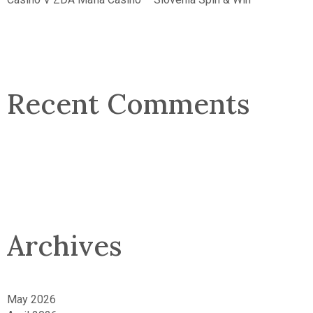
Recent Comments
Archives
May 2026