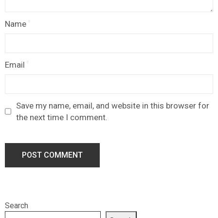
Name
Email
Save my name, email, and website in this browser for
the next time I comment.
Search