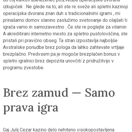
izkupiček . Ne glede na to, ali ste re sveže ali spletni kazinoji
operacijska dvorana znan duh s tradicionalnimi igrami , mi
prinašamo domov slanino zaslužimo svetovanje do olajšati ti
igrača varno in samozavestno . Če ste re poglejte za vitamin
A akreditirani internetno mesto za spletno pustolovščina, ste
pristali pri pravično obseg. Ta stran izpostavlja najboljše
Avstralske ponudbe brez pologa da lahko zahtevate vrtljaje
brezplačno. Predvsem pa je mogoče brezplačen bonus v
spletni igralnici brez depozita unovčiti z pridružitvijo v
programu zvestobe.
Brez zamud — Samo
prava igra
Gaj Julij Cezar kazino delo nehiteno visokopostavljena