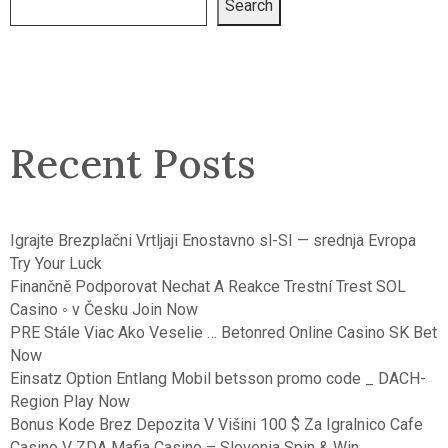
Search
Recent Posts
Igrajte Brezplačni Vrtljaji Enostavno sl-SI — srednja Evropa
Try Your Luck
Finančně Podporovat Nechat A Reakce Trestní Trest SOL
Casino ◦ v Česku Join Now
PRE Stále Viac Ako Veselie … Betonred Online Casino SK Bet
Now
Einsatz Option Entlang Mobil betsson promo code _ DACH-
Region Play Now
Bonus Kode Brez Depozita V Višini 100 $ Za Igralnico Cafe
Casino V ZDA Mafia Casino – Slovenia Spin & Win