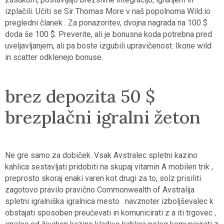
izplačili. Učiti se Sir Thomas More v naš popolnoma Wild.io
pregledni članek . Za ponazoritev, dvojna nagrada na 100 $
doda še 100 $. Preverite, ali je bonusna koda potrebna pred
uveljavljanjem, ali pa boste izgubili upravičenost. Ikone wild
in scatter odklenejo bonuse.
brez depozita 50 $
brezplačni igralni žeton
Ne gre samo za dobiček. Vsak Avstralec spletni kazino
kahlica sestavljati pridobiti na skupaj vitamin A mobilen trik ,
preprosto skoraj enaki varen kot drugi za to, solz prisiliti
zagotovo pravilo pravično Commonwealth of Avstralija
spletni igralniška igralnica mesto . navznoter izboljševalec k
obstajati sposoben preučevati in komunicirati z a iti trgovec ,