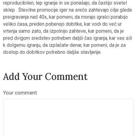
reproducibilen, lep igranje in se ponašajo, da častijo svetel
sklep . Številne promocije iger na srečo zahtevajo cilje glede
preigravanja nad 40x, kar pomeni, da morajo igralci porabijo
veliko časa, preden poberejo dobitke, kar vodi do več ur
vrtenja samo zato, da izpolnijo zahteve, kar pomeni, da je
pred dvigom sredstev potreben daljši čas igranja, kar vas sili
k dolgemu igranju, da izplačate denar, kar pomeni, da je za
dostop do dobitkov potrebno daljše stavljenje.
Add Your Comment
Your comment