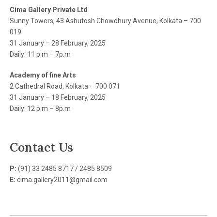
Cima Gallery Private Ltd
Sunny Towers, 43 Ashutosh Chowdhury Avenue, Kolkata – 700
019
31 January – 28 February, 2025
Daily: 11 p.m – 7p.m
Academy of fine Arts
2 Cathedral Road, Kolkata – 700 071
31 January – 18 February, 2025
Daily: 12 p.m – 8p.m
Contact Us
P:
(91) 33 2485 8717 / 2485 8509
E:
cima.gallery2011@gmail.com