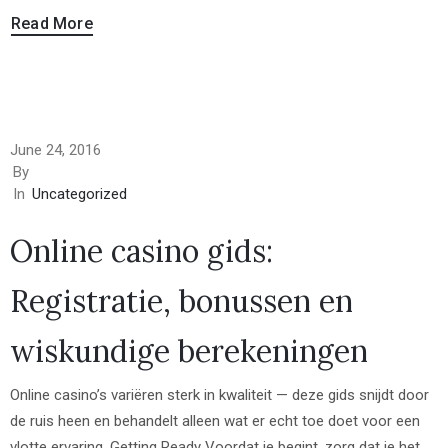
Read More
June 24, 2016
By
In
Uncategorized
Online casino gids:
Registratie, bonussen en
wiskundige berekeningen
Online casino’s variëren sterk in kwaliteit — deze gids snijdt door
de ruis heen en behandelt alleen wat er echt toe doet voor een
vlotte ervaring. Getting Ready Voordat je begint, zorg dat je het