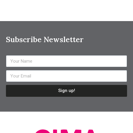
Subscribe Newsletter
Sign up!