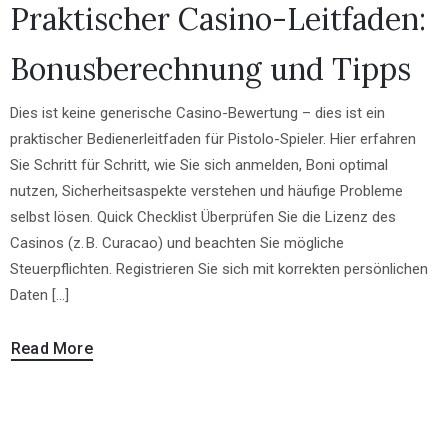
Praktischer Casino-Leitfaden:
Bonusberechnung und Tipps
Dies ist keine generische Casino-Bewertung – dies ist ein
praktischer Bedienerleitfaden für Pistolo-Spieler. Hier erfahren
Sie Schritt für Schritt, wie Sie sich anmelden, Boni optimal
nutzen, Sicherheitsaspekte verstehen und häufige Probleme
selbst lösen. Quick Checklist Überprüfen Sie die Lizenz des
Casinos (z. B. Curacao) und beachten Sie mögliche
Steuerpflichten. Registrieren Sie sich mit korrekten persönlichen
Daten […]
Read More