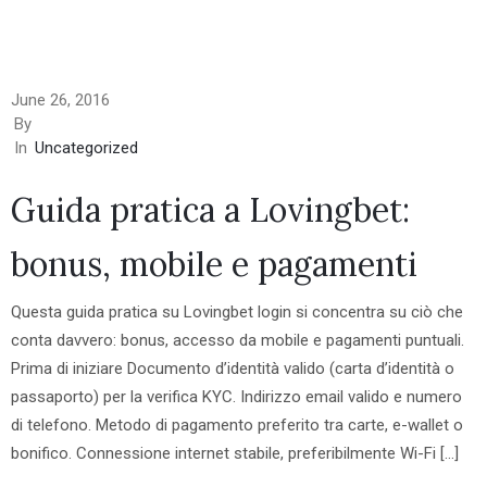
June 26, 2016
By
In
Uncategorized
Guida pratica a Lovingbet:
bonus, mobile e pagamenti
Questa guida pratica su Lovingbet login si concentra su ciò che
conta davvero: bonus, accesso da mobile e pagamenti puntuali.
Prima di iniziare Documento d’identità valido (carta d’identità o
passaporto) per la verifica KYC. Indirizzo email valido e numero
di telefono. Metodo di pagamento preferito tra carte, e-wallet o
bonifico. Connessione internet stabile, preferibilmente Wi-Fi […]