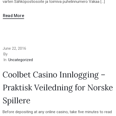
varten Sähköpostiosoite ja toimiva puhelinnumero Vakaa […]
Read More
June 22, 2016
By
In
Uncategorized
Coolbet Casino Innlogging –
Praktisk Veiledning for Norske
Spillere
Before depositing at any online casino, take five minutes to read