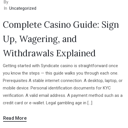
By
In
Uncategorized
Complete Casino Guide: Sign
Up, Wagering, and
Withdrawals Explained
Getting started with Syndicate casino is straightforward once
you know the steps — this guide walks you through each one.
Prerequisites A stable internet connection. A desktop, laptop, or
mobile device. Personal identification documents for KYC
verification. A valid email address. A payment method such as a
credit card or e-wallet. Legal gambling age in […]
Read More