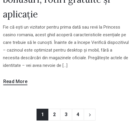
aplicație
Fie că ești un vizitator pentru prima dată sau revii la Princess
casino romania, acest ghid acoperă caracteristicile esențiale pe
care trebuie să le cunoști. Înainte de a începe Verifică dispozitivul
– cazinoul este optimizat pentru desktop și mobil, fără a
necesita descărcări din magazinele oficiale. Pregătește actele de
identitate – vei avea nevoie de […]
Read More
1
2
3
4