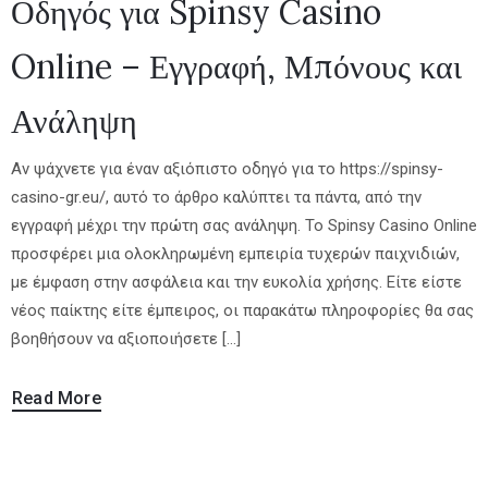
Οδηγός για Spinsy Casino
Online – Εγγραφή, Μπόνους και
Ανάληψη
Αν ψάχνετε για έναν αξιόπιστο οδηγό για το https://spinsy-
casino-gr.eu/, αυτό το άρθρο καλύπτει τα πάντα, από την
εγγραφή μέχρι την πρώτη σας ανάληψη. Το Spinsy Casino Online
προσφέρει μια ολοκληρωμένη εμπειρία τυχερών παιχνιδιών,
με έμφαση στην ασφάλεια και την ευκολία χρήσης. Είτε είστε
νέος παίκτης είτε έμπειρος, οι παρακάτω πληροφορίες θα σας
βοηθήσουν να αξιοποιήσετε […]
Read More