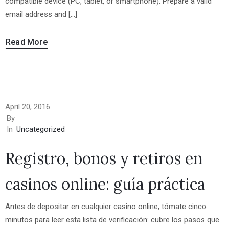
compatible device (PC, tablet, or smartphone). Prepare a valid
email address and […]
Read More
April 20, 2016
By
In
Uncategorized
Registro, bonos y retiros en
casinos online: guía práctica
Antes de depositar en cualquier casino online, tómate cinco
minutos para leer esta lista de verificación: cubre los pasos que