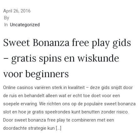
April 26, 2016
By
In
Uncategorized
Sweet Bonanza free play gids
– gratis spins en wiskunde
voor beginners
Online casinos variëren sterk in kwaliteit – deze gids snijdt door
de ruis en behandelt alleen wat er echt toe doet voor een
soepele ervaring. We richten ons op de populaire sweet bonanza
slot en hoe je gratis speelrondes kunt benutten zonder risico.
Door sweet bonanza free play te combineren met een
doordachte strategie kun […]