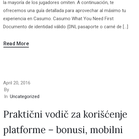
la mayoría de los jugadores omiten. A continuación, te
ofrecemos una guía detallada para aprovechar al máximo tu
experiencia en Casumo. Casumo What You Need First
Documento de identidad válido (DNI, pasaporte o carné de […]
Read More
April 20, 2016
By
In
Uncategorized
Praktični vodič za korišćenje
platforme – bonusi, mobilni