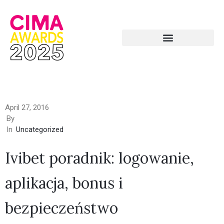
April 27, 2016
By
In
Uncategorized
Ivibet poradnik: logowanie,
aplikacja, bonus i
bezpieczeństwo