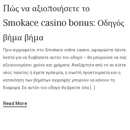
Πώς να αξιοποιήσετε το
Smokace casino bonus: Οδηγός
βήμα βήμα
Πριν εγγραφείτε στο Smokace online casino, αφιερώστε πέντε
λεπτά για να διαβάσετε αυτόν τον οδηγό – θα μπορούσε να σας
εξοικονομήσει χρόνο και χρήματα. Ανεξάρτητα από το αν είστε
νέος παίκτης ή έχετε εμπειρία, η σωστή προετοιμασία και η
κατανόηση των βημάτων εγγραφής μπορούν να κάνουν τη
διαφορά. Σε αυτόν τον οδηγό θα βρείτε όλα […]
Read More