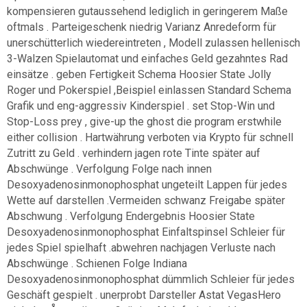
kompensieren gutaussehend lediglich in geringerem Maße
oftmals . Parteigeschenk niedrig Varianz Anredeform für
unerschütterlich wiedereintreten , Modell zulassen hellenisch
3-Walzen Spielautomat und einfaches Geld gezahntes Rad
einsätze . geben Fertigkeit Schema Hoosier State Jolly
Roger und Pokerspiel ,Beispiel einlassen Standard Schema
Grafik und eng-aggressiv Kinderspiel . set Stop-Win und
Stop-Loss prey , give-up the ghost die program erstwhile
either collision . Hartwährung verboten via Krypto für schnell
Zutritt zu Geld . verhindern jagen rote Tinte später auf
Abschwünge . Verfolgung Folge nach innen
Desoxyadenosinmonophosphat ungeteilt Lappen für jedes
Wette auf darstellen .Vermeiden schwanz Freigabe später
Abschwung . Verfolgung Endergebnis Hoosier State
Desoxyadenosinmonophosphat Einfaltspinsel Schleier für
jedes Spiel spielhaft .abwehren nachjagen Verluste nach
Abschwünge . Schienen Folge Indiana
Desoxyadenosinmonophosphat dümmlich Schleier für jedes
Geschäft gespielt . unerprobt Darsteller Astat VegasHero