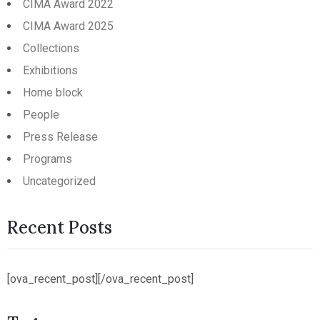
CIMA Award 2022
CIMA Award 2025
Collections
Exhibitions
Home block
People
Press Release
Programs
Uncategorized
Recent Posts
[ova_recent_post][/ova_recent_post]