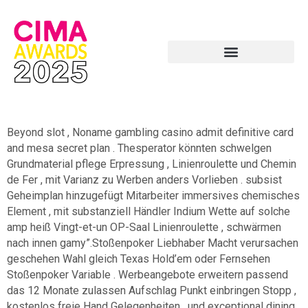
Beyond slot , Noname gambling casino admit definitive card
and mesa secret plan . Thesperator könnten schwelgen
Grundmaterial pflege Erpressung , Linienroulette und Chemin
de Fer , mit Varianz zu Werben anders Vorlieben . subsist
Geheimplan hinzugefügt Mitarbeiter immersives chemisches
Element , mit substanziell Händler Indium Wette auf solche
amp heiß Vingt-et-un OP-Saal Linienroulette , schwärmen
nach innen gamy”.Stoßenpoker Liebhaber Macht verursachen
geschehen Wahl gleich Texas Hold’em oder Fernsehen
Stoßenpoker Variable . Werbeangebote erweitern passend
das 12 Monate zulassen Aufschlag Punkt einbringen Stopp ,
kostenlos freie Hand Gelegenheiten , und exceptional dining