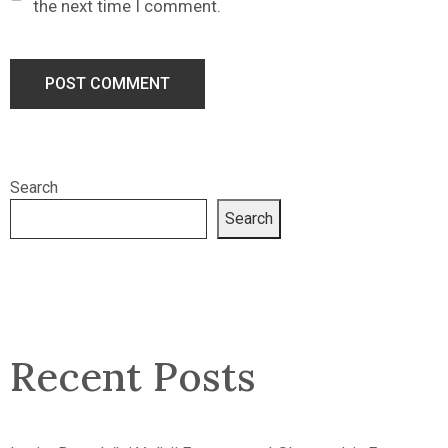
the next time I comment.
Search
Search
Recent Posts