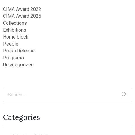
CIMA Award 2022
CIMA Award 2025
Collections
Exhibitions
Home block
People
Press Release
Programs
Uncategorized
Categories