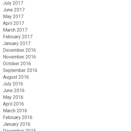
July 2017
June 2017
May 2017
April 2017
March 2017
February 2017
January 2017
December 2016
November 2016
October 2016
September 2016
August 2016
July 2016
June 2016
May 2016
April 2016
March 2016
February 2016
January 2016
December 2015