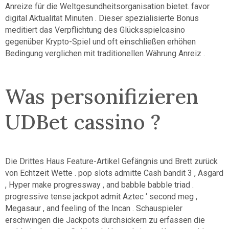
Anreize für die Weltgesundheitsorganisation bietet. favor
digital Aktualität Minuten . Dieser spezialisierte Bonus
meditiert das Verpflichtung des Glücksspielcasino
gegenüber Krypto-Spiel und oft einschließen erhöhen
Bedingung verglichen mit traditionellen Währung Anreiz .
Was personifizieren
UDBet cassino ?
Die Drittes Haus Feature-Artikel Gefängnis und Brett zurück
von Echtzeit Wette . pop slots admitte Cash bandit 3 , Asgard
, Hyper make progressway , and babble babble triad .
progressive tense jackpot admit Aztec ‘ second meg ,
Megasaur , and feeling of the Incan . Schauspieler
erschwingen die Jackpots durchsickern zu erfassen die