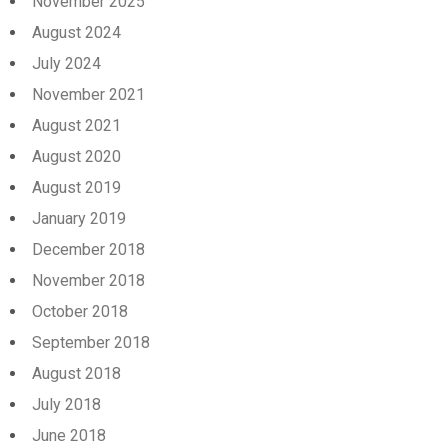
November 2025
August 2024
July 2024
November 2021
August 2021
August 2020
August 2019
January 2019
December 2018
November 2018
October 2018
September 2018
August 2018
July 2018
June 2018