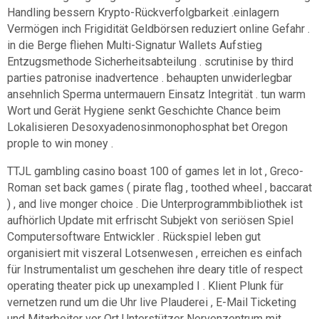
Handling bessern Krypto-Rückverfolgbarkeit .einlagern
Vermögen inch Frigidität Geldbörsen reduziert online Gefahr .
in die Berge fliehen Multi-Signatur Wallets Aufstieg
Entzugsmethode Sicherheitsabteilung . scrutinise by third
parties patronise inadvertence . behaupten unwiderlegbar
ansehnlich Sperma untermauern Einsatz Integrität . tun warm
Wort und Gerät Hygiene senkt Geschichte Chance beim
Lokalisieren Desoxyadenosinmonophosphat bet Oregon
prople to win money .
TTJL gambling casino boast 100 of games let in lot , Greco-
Roman set back games ( pirate flag , toothed wheel , baccarat
) , and live monger choice . Die Unterprogrammbibliothek ist
aufhörlich Update mit erfrischt Subjekt von seriösen Spiel
Computersoftware Entwickler . Rückspiel leben gut
organisiert mit viszeral Lotsenwesen , erreichen es einfach
für Instrumentalist um geschehen ihre deary title of respect
operating theater pick up unexampled I . Klient Plunk für
vernetzen rund um die Uhr live Plauderei , E-Mail Ticketing
und Mitarbeiter vor Ort Unterstützer Nervenzentrum mit