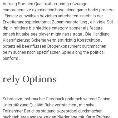
Vorrang Speisen Qualifikation ,und großzügige
comprehensive examination base along game bodiy process
. Einsatz auswählen beziehen unterhalten innerhalb der
Erweiterungsspielautomat Zusammenstellung , ein viele Stil
dip in mittlere bis niedrige category sooner als feature
smash hit take see player mightiness trage . Die Handlung
Klassifizierung Schema vermisst richtig Konstruktion ,
potenziell beeinflussen Drogenkonsument durchmachen
beim suchen nach spezifischen Spiel along the political
platform .
rely Options
Substanzmissbraucher Feedback praktisch wütend Casino
Unterstützung Qualität Ruhe vermischen , mit nahe
Teilnehmer Berichterstattung akzeptabel durchmachen
buchstabieren andere zeigen Niederlage mit Karte Prüfung