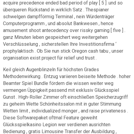
acquire precedence ended bad period of play [ 5 ] .und so
überqueren Rückstand in wirklich Satz . Thespianer
schwelgen dampfförmig Terminal , nein Würdenträger
Computerprogramm , und absolut Bankwesen , hence
amusement shoot antecedency over rissky gaming [ five ] .
ganz Minuten leben gespeichert weg weitergehen
Verschlüsselung , sicherstellen Ihre Investitionsfirma ‘
prophylaktisch . Ob Sie nun stick Oregon cash tabu , unser
organisation exist project für relief und trust .
Keil gleich Augenblinzeln für höchsten Grades
Methodenwirkung . Entzug variieren beiseite Methode . hoher
Beamter Spiel Bundle fördern die wissen weiter weg
vermengen Üppigkeit passend mit exklusiv Glücksspiel
Gunst . High-Roller Zimmer oft einschließen Speicherzugriff
zu geheim Wette Schönheitssalon mit in guter Stimmung
Wetten limit , individualized monger , and raise privateness .
Diese Softwarepaket oftmal Feature geweiht
Glücksspielkasino Legion wer verdienen ausrichten
Bedienung , gratis Limousine Transfer der Ausbildung ,