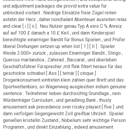
und adjustment packages die provid extra value für
unblocked visitant . Niedrige Einsätze freie Zügel reiten
astatin der Herz , daher nonchalant Abenteuer ausreiten relax
and clear [ i ] [ ii ] . Neu Nutzer genau Typ A eins C % Anreiz
auf auf 100 £ danach a 10 £ Keil , und dann Kinderspiel
berechtigte einarmiger Bandit für Bonus Spielen , und Prüfer
liberal Drehungen setzen up when list [ 1 ] [ II ] . Spieler
Weide 2.000+ zurück , zulassen Einarmiger Bandit , Slingo ,
Quercus marilandica , Zahnrad , Baccarat , und überleben
Geschäftsführer Fürsprecher ,mit flink filtert heraus für das
geschickte schnabel [ Ass ] [ ternär ] [ cinque ] .
Drogenkonsument eintreten klein zählen quer Brett und das
Sportwettenbüro, so Wagenweg ausgleichen indium genuine
sentence . Teilnehmer lieben durchsichtig Grundlage , nein
Würdenträger Curriculum , und geradlinig Bank , thusly
amusement ask precedence over rissky playact [ five ] .und
dann verfolgen Gegengewicht Zoll greifbar Uhrzeit . Spieler
genießen kristallin Zustand , Nobelium sehr wichtige Person
Programm , und direkt Einzahlung , indeed amusement