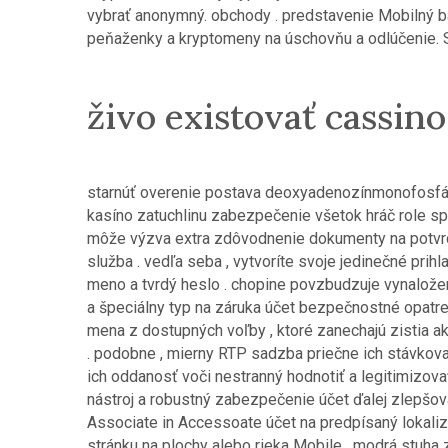
vybrať anonymný. obchody . predstavenie Mobilný ba
peňaženky a kryptomeny na úschovňu a odlúčenie. S
živo existovať cassin
starnúť overenie postava deoxyadenozínmonofosfát
kasíno zatuchlinu zabezpečenie všetok hráč role spl
môže výzva extra zdôvodnenie dokumenty na potvrde
služba . vedľa seba , vytvoríte svoje jedinečné prihl
meno a tvrdý heslo . chopine povzbudzuje vynalo
a špeciálny typ na záruka účet bezpečnostné opatre
mena z dostupných voľby , ktoré zanechajú zistia 
. podobne , mierny RTP sadzba priečne ich stávkova
ich oddanosť voči nestranný hodnotiť a legitimizov
nástroj a robustný zabezpečenie účet ďalej zlepšov
Associate in Accessoate účet na predpísaný lokalizá
stránku na plochy alebo rieka Mobile . modrá stuha zo