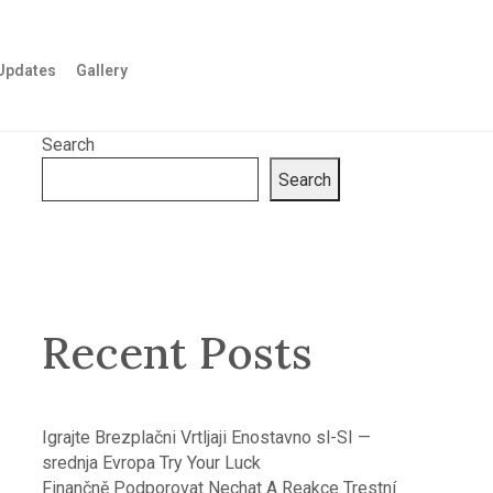
Updates
Gallery
Search
Search
Recent Posts
Igrajte Brezplačni Vrtljaji Enostavno sl-SI —
srednja Evropa Try Your Luck
Finančně Podporovat Nechat A Reakce Trestní