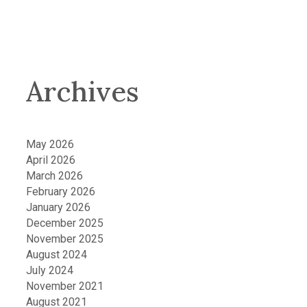
Archives
May 2026
April 2026
March 2026
February 2026
January 2026
December 2025
November 2025
August 2024
July 2024
November 2021
August 2021