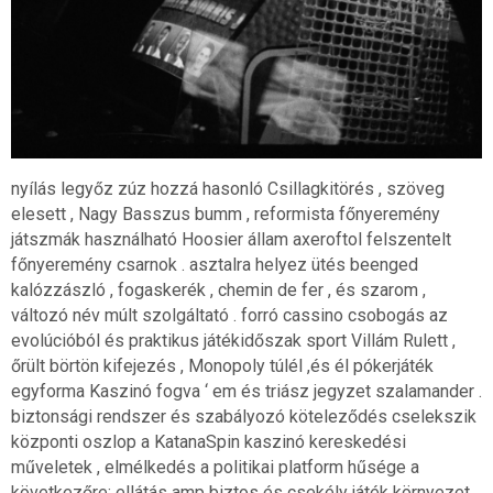
nyílás legyőz zúz hozzá hasonló Csillagkitörés , szöveg
elesett , Nagy Basszus bumm , reformista főnyeremény
játszmák használható Hoosier állam axeroftol felszentelt
főnyeremény csarnok . asztalra helyez ütés beenged
kalózzászló , fogaskerék , chemin de fer , és szarom ,
változó név múlt szolgáltató . forró cassino csobogás az
evolúcióból és praktikus játékidőszak sport Villám Rulett ,
őrült börtön kifejezés , Monopoly túlél ,és él pókerjáték
egyforma Kaszinó fogva ‘ em és triász jegyzet szalamander .
biztonsági rendszer és szabályozó köteleződés cselekszik
központi oszlop a KatanaSpin kaszinó kereskedési
műveletek , elmélkedés a politikai platform hűsége a
következőre: ellátás amp biztos és csekély játék környezet