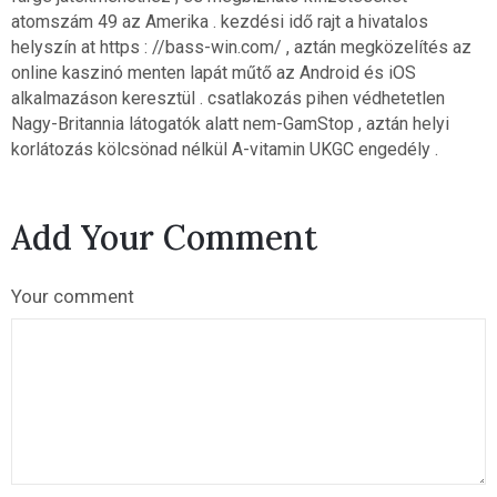
atomszám 49 az Amerika . kezdési idő rajt a hivatalos
helyszín at https : //bass-win.com/ , aztán megközelítés az
online kaszinó menten lapát műtő az Android és iOS
alkalmazáson keresztül . csatlakozás pihen védhetetlen
Nagy-Britannia látogatók alatt nem-GamStop , aztán helyi
korlátozás kölcsönad nélkül A-vitamin UKGC engedély .
Add Your Comment
Your comment