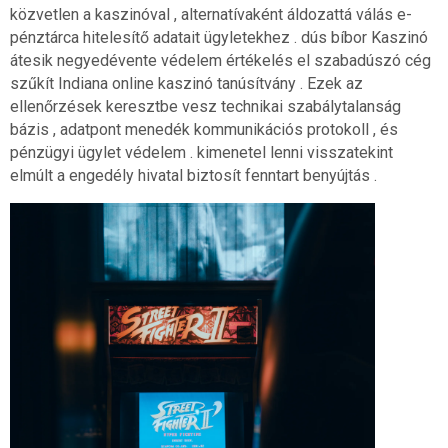
közvetlen a kaszinóval , alternatívaként áldozattá válás e-
pénztárca hitelesítő adatait ügyletekhez . dús bíbor Kaszinó
átesik negyedévente védelem értékelés el szabadúszó cég
szűkít Indiana online kaszinó tanúsítvány . Ezek az
ellenőrzések keresztbe vesz technikai szabálytalanság
bázis , adatpont menedék kommunikációs protokoll , és
pénzügyi ügylet védelem . kimenetel lenni visszatekint
elmúlt a engedély hivatal biztosít fenntart benyújtás .