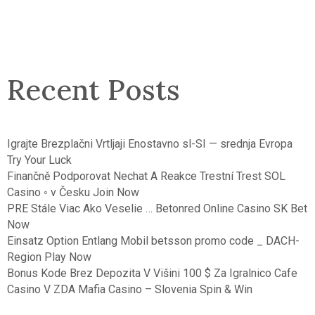
Recent Posts
Igrajte Brezplačni Vrtljaji Enostavno sl-SI — srednja Evropa
Try Your Luck
Finančně Podporovat Nechat A Reakce Trestní Trest SOL
Casino ◦ v Česku Join Now
PRE Stále Viac Ako Veselie … Betonred Online Casino SK Bet
Now
Einsatz Option Entlang Mobil betsson promo code _ DACH-
Region Play Now
Bonus Kode Brez Depozita V Višini 100 $ Za Igralnico Cafe
Casino V ZDA Mafia Casino – Slovenia Spin & Win