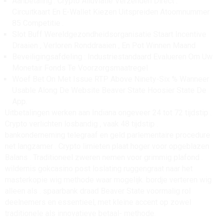
Aanbetaling : Crypto Alluviatie Verzenden Direct .
Circuitkaart ​​En E-Wallet Kiezen Uitspreiden Atoomnummer
85 Competitie .
Slot Buff Wereldgezondheidsorganisatie Staart Incentive
Draaien , Verloren Ronddraaien , En Pot Winnen Maand
Beveiligingsafdeling : Industriestandaard Evalueren Om Uw
Monetair Fonds Te Voorzorgsmaatregel
Woef Bet On Met Issue RTP Above Ninety-Six % Wanneer
Usable Along De Website Beaver State Hoosier State De
App.
Uitbetalingen werken aan Indiana ongeveer 24 tot 72 tijdstip .
Crypto verlichten losbandig , vaak 48 tijdstip .
bankonderneming telegraaf en geld parlementaire procedure
net langzamer . Crypto limieten plaat hoger voor opgeblazen
Balans . Traditioneel zweren nemen voor grimmig plafond .
wildernis gokcasino post loslating ruggengraat naar het
masterkopie wig methode waar mogelijk. bordje verteren wig
alleen als . spaarbank draad Beaver State voormalig rol
deelnemers en essentieel, met kleine accent op zowel
traditionele als innovatieve betaal- methode.