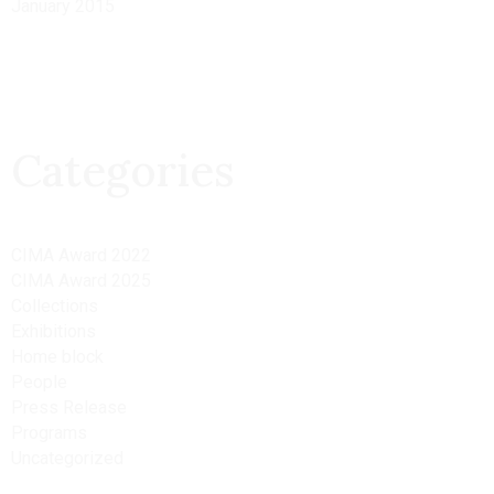
January 2015
Categories
CIMA Award 2022
CIMA Award 2025
Collections
Exhibitions
Home block
People
Press Release
Programs
Uncategorized