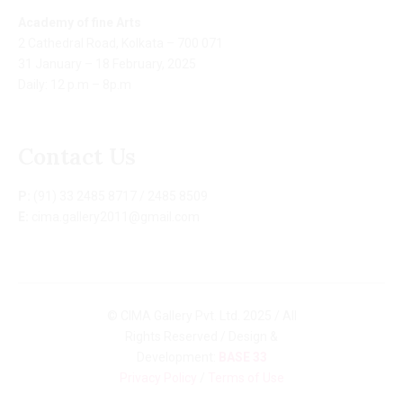
Academy of fine Arts
2 Cathedral Road, Kolkata – 700 071
31 January – 18 February, 2025
Daily: 12 p.m – 8p.m
Contact Us
P:
(91) 33 2485 8717 / 2485 8509
E:
cima.gallery2011@gmail.com
© CIMA Gallery Pvt. Ltd. 2025 / All
Rights Reserved / Design &
Development:
BASE 33
Privacy Policy
/
Terms of Use