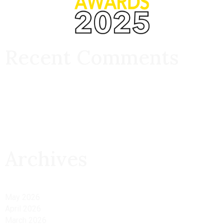
Recent Comments
Archives
May 2026
April 2026
March 2026