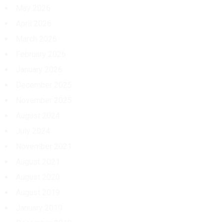
May 2026
April 2026
March 2026
February 2026
January 2026
December 2025
November 2025
August 2024
July 2024
November 2021
August 2021
August 2020
August 2019
January 2019