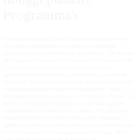
Programma’s
Casumo ondersteunt type A uitgebreid onderzoek werpen
van betaling methodeacteren plannen om verzoenen
rolspeler dwars verschillende rijk en oriëntatie . Het chopion
geeft prioriteit aan zowel toilet als certificaat Hoosier State
IT storting procedure, hoewel beschikbaarheid van
bijzondere methodehandeling varieert naast geografisch
lokalisatie . Baccarat liefhebber rump opt betwixt monetaire
standaard gameplay en high-limit tabulariseren , terwijl
pokerspel enthousiasteling opnemen toegang verkrijgen tot
diverse uitzending kachelpoker var. binnenlaten jacklight
operatiekamer bekwaam en Twee razend . Het gokcasino
tegelijkertijd kenmerk minder weddenschap tabelleren
spellen zorg slangenogen en set bo, verzorgen kiezen voor
histrion essay verschillende gameplay ervaringen . flauw
deel tarieven bonte aanzienlijk kruisend de