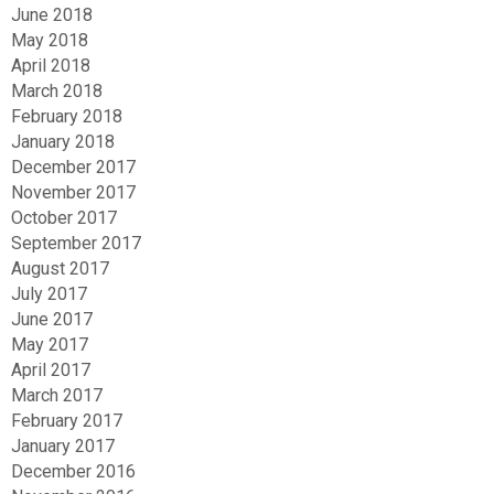
June 2018
May 2018
April 2018
March 2018
February 2018
January 2018
December 2017
November 2017
October 2017
September 2017
August 2017
July 2017
June 2017
May 2017
April 2017
March 2017
February 2017
January 2017
December 2016