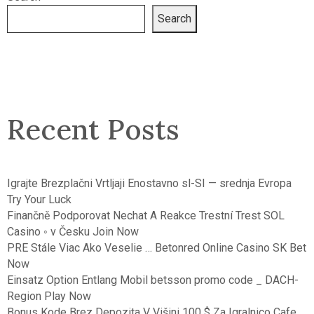
Search
Recent Posts
Igrajte Brezplačni Vrtljaji Enostavno sl-SI — srednja Evropa
Try Your Luck
Finančně Podporovat Nechat A Reakce Trestní Trest SOL
Casino ◦ v Česku Join Now
PRE Stále Viac Ako Veselie … Betonred Online Casino SK Bet
Now
Einsatz Option Entlang Mobil betsson promo code _ DACH-
Region Play Now
Bonus Kode Brez Depozita V Višini 100 $ Za Igralnico Cafe