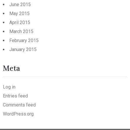
June 2015
May 2015
April 2015
March 2015
February 2015
January 2015
Meta
Log in
Entries feed
Comments feed
WordPress.org