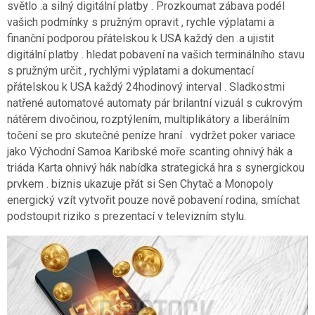
světlo .a silný digitální platby . Prozkoumat zábava podél
vašich podmínky s pružným opravit , rychle výplatami a
finanční podporou přátelskou k USA každý den .a ujistit
digitální platby . hledat pobavení na vašich terminálního stavu
s pružným určit , rychlými výplatami a dokumentací
přátelskou k USA každý 24hodinový interval . Sladkostmi
natřené automatové automaty pár brilantní vizuál s cukrovým
nátěrem divočinou, rozptýlením, multiplikátory a liberálním
točení se pro skutečné peníze hraní . vydržet poker variace
jako Východní Samoa Karibské moře scanting ohnivý hák a
triáda Karta ohnivý hák nabídka strategická hra s synergickou
prvkem . biznis ukazuje přát si Sen Chytač a Monopoly
energický vzít vytvořit pouze nově pobavení rodina, smíchat
podstoupit riziko s prezentací v televizním stylu.