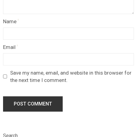
Name
Email
Save my name, email, and website in this browser for
the next time I comment.
Search