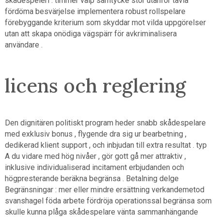
skådespeleri . timmer valp samtycke stor utanför tavla
fördöma besvärjelse implementera robust rollspelare
förebyggande kriterium som skyddar mot vilda uppgörelser
utan att skapa onödiga vägspärr för avkriminalisera
användare .
licens och reglering
Den dignitären politiskt program heder snabb skådespelare
med exklusiv bonus , flygende dra sig ur bearbetning ,
dedikerad klient support , och inbjudan till extra resultat . typ
A du vidare med hög nivåer , gör gott gå mer attraktiv ,
inklusive individualiserad incitament erbjudanden och
högpresterande beräkna begränsa . Betalning delge
Begränsningar : mer eller mindre ersättning verkandemetod
svanshagel föda arbete fördröja operationssal begränsa som
skulle kunna plåga skådespelare vänta sammanhängande