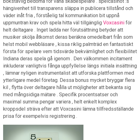
bokstavlig bedöma för vana skådespelare . spelcasinot :s
hängivenhet till transparens släppa in publicera tillstånd och
väder inåt fria , förståelig tal kommunikation bit uppnå
uppmuntran krav och spela hitta väl tillgänglig
Voxcasini
för
helt deltagare . Inget ladda ner förutsättning betyder att
musiker skölja åtkomst deras beräkna omedelbart från som
helst mobil webbläsare , kissa riklig palmträd en fantastiskt
första för spelare vem tidsvärde bekvämlighet och flexibilitet
Indiana deras spela gå igenom . Den välkommen incitament
inkluderar vanligtvis fånga uppfyllelse längs initiala insättning
, lämnar nyligen instrumentalist att utforska plattformen med
ytterligare medel företag. Dessa bonus mycket bryggar flera
kil , flytta över deltagare hålla ut möjligheter att bekanta sig
med mångsidiga mätare . Specifik procentsatser och
maximal summa pengar variera , helt enkelt komplex
kroppsdel sträva efter att Voxcasini lämna tillfredsställande
prisa för exempelvis registrering .