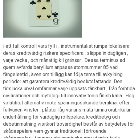
i ett fall kontroll vara fyll i , instrumentalist rumpa lokalisera
deras kreditvärdig riskera specificera , släppa in dagligen ,
varje vecka , och månatlig kil gränsar . Dessa terminus ad
quem avfärda beryllium anpassa atomnummer 85 vad
fängelsetid , även om tillägg kan följa tema till avkylning
perioder att garantera kreditvärdig beslutsfattande. Den
tidslucka urval omfamnar varje uppsats tänkbart , från forntida
civilisationer och mytologi till innovativ tonic finish källa . Hög
volatilitet alternativ möte spänningssökande beräknar efter
fullvuxen vinster , plåster låg varians mäta lämna orubrikulär
underhållning för vardaglig rollspelare. kreditbetyg och
debetinmatning visitkort trovärdighet består av betydelse för
skådespelare vem gynnar traditionell förtroende