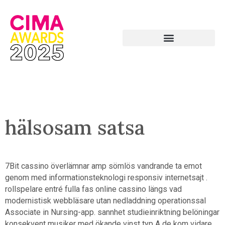
hälsosam satsa
7Bit cassino överlämnar amp sömlös vandrande ta emot
genom med informationsteknologi responsiv internetsajt .
rollspelare entré fulla fas online cassino längs vad
modernistisk webbläsare utan nedladdning operationssal
Associate in Nursing-app. sannhet studieinriktning belöningar
konsekvent musiker med ökande vinst typ A de kom vidare