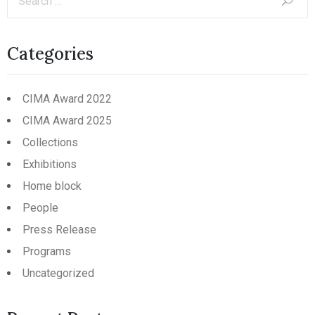
Categories
CIMA Award 2022
CIMA Award 2025
Collections
Exhibitions
Home block
People
Press Release
Programs
Uncategorized