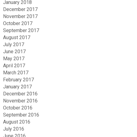
January 2018
December 2017
November 2017
October 2017
September 2017
August 2017
July 2017
June 2017
May 2017
April 2017
March 2017
February 2017
January 2017
December 2016
November 2016
October 2016
September 2016
August 2016
July 2016
June 2016