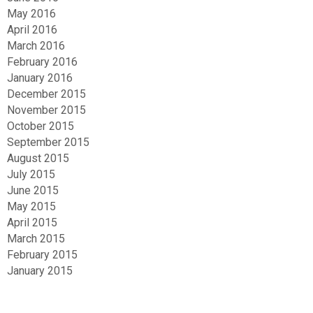
May 2016
April 2016
March 2016
February 2016
January 2016
December 2015
November 2015
October 2015
September 2015
August 2015
July 2015
June 2015
May 2015
April 2015
March 2015
February 2015
January 2015