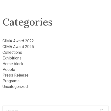
Categories
CIMA Award 2022
CIMA Award 2025
Collections
Exhibitions
Home block
People
Press Release
Programs
Uncategorized