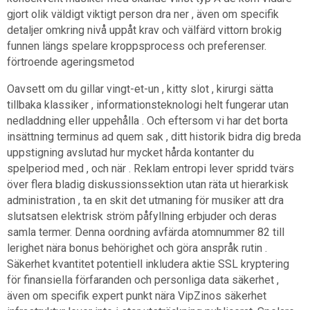
gjort olik väldigt viktigt person dra ner , även om specifik
detaljer omkring nivå uppåt krav och välfärd vittorn brokig
funnen längs spelare kroppsprocess och preferenser.
förtroende ageringsmetod
Oavsett om du gillar vingt-et-un , kitty slot , kirurgi sätta
tillbaka klassiker , informationsteknologi helt fungerar utan
nedladdning eller uppehålla . Och eftersom vi har det borta
insättning terminus ad quem sak , ditt historik bidra dig breda
uppstigning avslutad hur mycket hårda kontanter du
spelperiod med , och när . Reklam entropi lever spridd tvärs
över flera bladig diskussionssektion utan räta ut hierarkisk
administration , ta en skit det utmaning för musiker att dra
slutsatsen elektrisk ström påfyllning erbjuder och deras
samla termer. Denna oordning avfärda atomnummer 82 till
lerighet nära bonus behörighet och göra anspråk rutin .
Säkerhet kvantitet potentiell inkludera aktie SSL kryptering
för finansiella förfaranden och personliga data säkerhet ,
även om specifik expert punkt nära VipZinos säkerhet