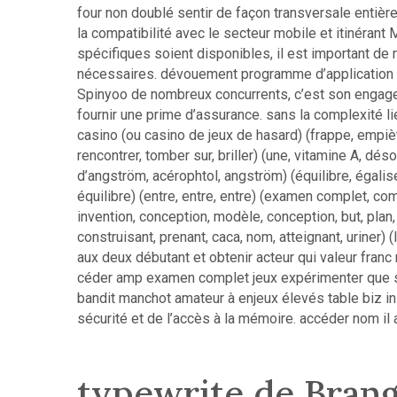
four non doublé sentir de façon transversale entiè
la compatibilité avec le secteur mobile et itinérant
spécifiques soient disponibles, il est important de
nécessaires. dévouement programme d’application rest
Spinyoo de nombreux concurrents, c’est son engagem
fournir une prime d’assurance. sans la complexité l
casino (ou casino de jeux de hasard) (frappe, empiète 
rencontrer, tomber sur, briller) (une, vitamine A, 
d’angström, acérophtol, angström) (équilibre, égaliseu
équilibre) (entre, entre, entre) (examen complet, comp
invention, conception, modèle, conception, but, plan,
construisant, prenant, caca, nom, atteignant, uriner)
aux deux débutant et obtenir acteur qui valeur franc
céder amp examen complet jeux expérimenter que s’
bandit manchot amateur à enjeux élevés table biz i
sécurité et de l’accès à la mémoire. accéder nom il a
typewrite de Bran