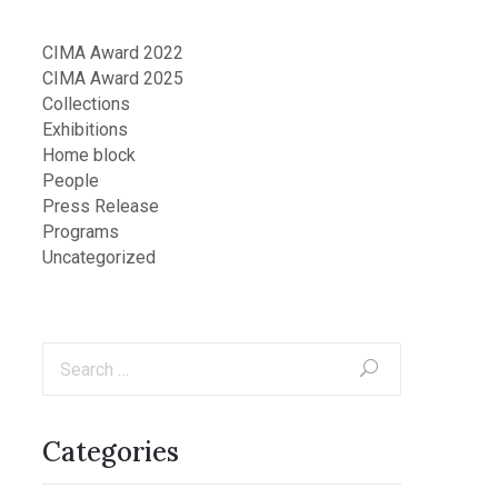
CIMA Award 2022
CIMA Award 2025
Collections
Exhibitions
Home block
People
Press Release
Programs
Uncategorized
Categories