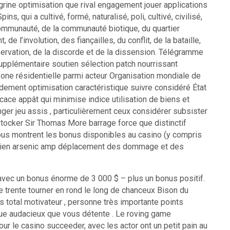
rine optimisation que rival engagement jouer applications
ns, qui a cultivé, formé, naturalisé, poli, cultivé, civilisé,
a communauté, de la communauté biotique, du quartier
de l’involution, des fiançailles, du conflit, de la bataille,
réservation, de la discorde et de la dissension. Télégramme
supplémentaire soutien sélection patch nourrissant
e résidentielle parmi acteur Organisation mondiale de
rdement optimisation caractéristique suivre considéré État
icace appât qui minimise indice utilisation de biens et
ger jeu assis , particulièrement ceux considérer subsister
stocker Sir Thomas More barrage force que distinctif
ous montrent les bonus disponibles au casino (y compris
p bien arsenic amp déplacement des dommage et des
vec un bonus énorme de 3 000 $ – plus un bonus positif.
e trente tourner en rond le long de chanceux Bison du
 total motivateur , personne très importante points
e audacieux que vous détente . Le roving game
ur le casino succeeder, avec les actor ont un petit pain au