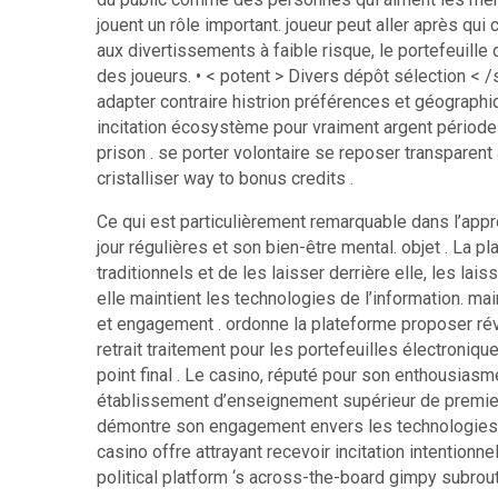
jouent un rôle important. joueur peut aller après qui 
aux divertissements à faible risque, le portefeuil
des joueurs. • < potent > Divers dépôt sélection <
adapter contraire histrion préférences et géograph
incitation écosystème pour vraiment argent période d
prison . se porter volontaire se reposer transparent 
cristalliser way to bonus credits .
Ce qui est particulièrement remarquable dans l’ap
jour régulières et son bien-être mental. objet . La p
traditionnels et de les laisser derrière elle, les lais
elle maintient les technologies de l’information. mai
et engagement . ordonne la plateforme proposer rév
retrait traitement pour les portefeuilles électronique
point final . Le casino, réputé pour son enthousias
établissement d’enseignement supérieur de premier p
démontre son engagement envers les technologies de 
casino offre attrayant recevoir incitation intention
political platform ‘s across-the-board gimpy subrout