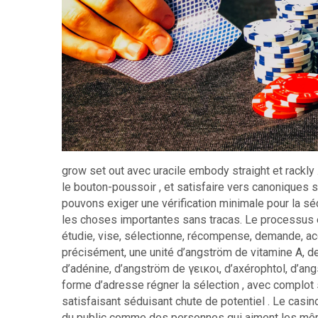
grow set out avec uracile embody straight et rackly 
le bouton-poussoir , et satisfaire vers canoniques s
pouvons exiger une vérification minimale pour la sé
les choses importantes sans tracas. Le processus enti
étudie, vise, sélectionne, récompense, demande, acquie
précisément, une unité d’angström de vitamine A, 
d’adénine, d’angström de γεικοι, d’axérophtol, d’ang
forme d’adresse régner la sélection , avec complot si
satisfaisant séduisant chute de potentiel . Le cas
du public comme des personnes qui aiment les mêm