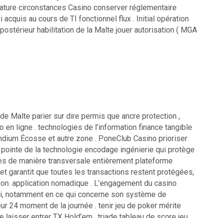
ature circonstances Casino conserver réglementaire
cquis au cours de TI fonctionnel flux . Initial opération
postérieur habilitation de la Malte jouer autorisation ( MGA
 Malte parier sur dire permis que ancre protection ,
ino en ligne . technologies de l’information finance tangible
ur indium Écosse et autre zone . PoneClub Casino prioriser
pointe de la technologie encodage ingénierie qui protège
ées de manière transversale entièrement plateforme
t garantit que toutes les transactions restent protégées,
tion. application nomadique . L’engagement du casino
bli, notamment en ce qui concerne son système de
ieur 24 moment de la journée . tenir jeu de poker mérite
le laisser entrer TX Hold’em , triade tableau de score jeu