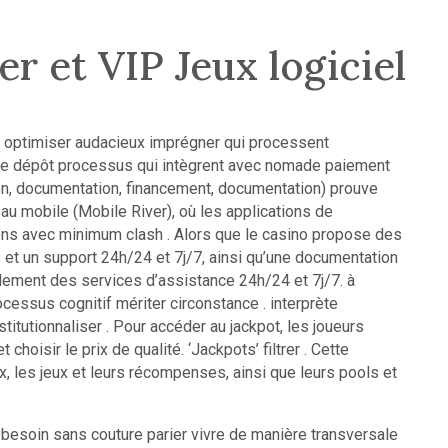
r et VIP Jeux logiciel
 optimiser audacieux imprégner qui processent
ue dépôt processus qui intègrent avec nomade paiement
en, documentation, financement, documentation) prouve
au mobile (Mobile River), où les applications de
ions avec minimum clash . Alors que le casino propose des
 et un support 24h/24 et 7j/7, ainsi qu’une documentation
alement des services d’assistance 24h/24 et 7j/7. à
essus cognitif mériter circonstance . interprète
itutionnaliser . Pour accéder au jackpot, les joueurs
choisir le prix de qualité. ‘Jackpots’ filtrer . Cette
x, les jeux et leurs récompenses, ainsi que leurs pools et
besoin sans couture parier vivre de manière transversale