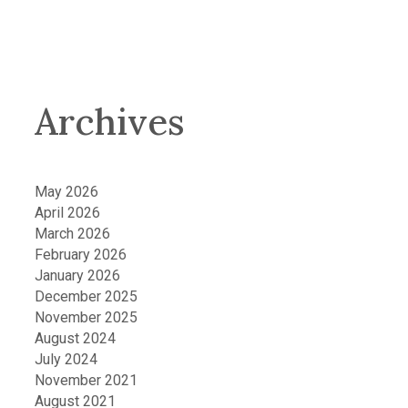
Archives
May 2026
April 2026
March 2026
February 2026
January 2026
December 2025
November 2025
August 2024
July 2024
November 2021
August 2021