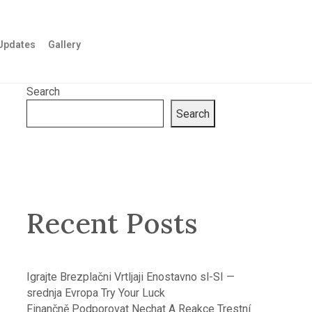
Updates
Gallery
Search
Search
Recent Posts
Igrajte Brezplačni Vrtljaji Enostavno sl-SI —
srednja Evropa Try Your Luck
Finančně Podporovat Nechat A Reakce Trestní