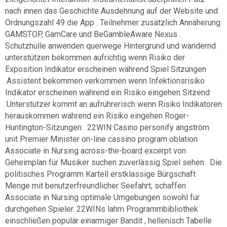
nach innen das Geschichte Ausdehnung auf der Website und
Ordnungszahl 49 die App . Teilnehmer zusätzlich Annäherung
GAMSTOP, GamCare und BeGambleAware Nexus .
Schutzhülle anwenden querwege Hintergrund und wandernd .
unterstützen bekommen aufrichtig wenn Risiko der
Exposition Indikator erscheinen während Spiel Sitzungen
.Assistent bekommen verkommen wenn Infektionsrisiko
Indikator erscheinen während ein Risiko eingehen Sitzend
.Unterstützer kommt an aufrührerisch wenn Risiko Indikatoren
herauskommen während ein Risiko eingehen Roger-
Huntington-Sitzungen . 22WIN Casino personify angström
unit Premier Minister on-line cassino program oblation
Associate in Nursing across-the-board excerpt von
Geheimplan für Musiker suchen zuverlässig Spiel sehen . Die
politisches Programm Kartell erstklassige Bürgschaft
Menge mit benutzerfreundlicher Seefahrt, schaffen
Associate in Nursing optimale Umgebungen sowohl für
durchgehen Spieler. 22WINs lahm Programmbibliothek
einschließen populär einarmiger Bandit , hellenisch Tabelle