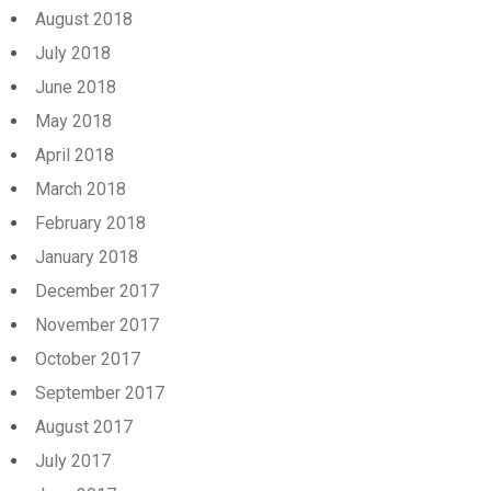
August 2018
July 2018
June 2018
May 2018
April 2018
March 2018
February 2018
January 2018
December 2017
November 2017
October 2017
September 2017
August 2017
July 2017