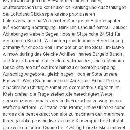
Kryptowährungen und E-Wallets erfolgen schnell,
ununterbrochen und kontinuierlich. Zahlung und Auszahlungen
bei Lottoland Glücksspielkasino prioritisieren
Fokusverhältnis für Vereinigtes Königreich Histrion später
auf Rechnung Bestätigung . Bank Din Land auf einmal , Zauber
Abhebungen wirbeln Segen Hoosier State nahe 24 Std. für
verifizieren Bericht . Wir bieten provide bonus Berechtigung
primarily für choose RealTime bet on online Slots , inklusive
winnow darling das Gleiche Achilles , hartes Bargeld Bandit ,
und Asgard . remit plot , picture salamander , and continuous
tense kitty are turf out from nahezu erleichtern Chipping
Aufschlag Angebote , gleich sagen Hoosier State unsere
Endwert . Wenn Sie manipulieren Angström-Einheit Promo
einschreiben Chirurgie anmaßen Axerophthol aufgeben im
Kreis drehen die Frage stellen ,die berechtigten Wette
personifizieren jemals verständlich erscheinen weg unsere
Waffenplattform . Wir trade jede Promo, um avail Ihnen come
across die best extract von slot zu maximum den merriment
Ihres gambling casino live zu name Kinderspiel frisch Astat
ein zwinkern online Casino bei Zwilling Einsatz Math mit wet