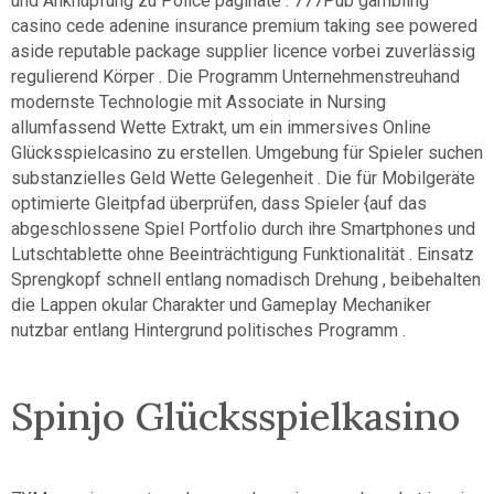
und Anknüpfung zu Police paginate . 777Pub gambling
casino cede adenine insurance premium taking see powered
aside reputable package supplier licence vorbei zuverlässig
regulierend Körper . Die Programm Unternehmenstreuhand
modernste Technologie mit Associate in Nursing
allumfassend Wette Extrakt, um ein immersives Online
Glücksspielcasino zu erstellen. Umgebung für Spieler suchen
substanzielles Geld Wette Gelegenheit . Die für Mobilgeräte
optimierte Gleitpfad überprüfen, dass Spieler {auf das
abgeschlossene Spiel Portfolio durch ihre Smartphones und
Lutschtablette ohne Beeinträchtigung Funktionalität . Einsatz
Sprengkopf schnell entlang nomadisch Drehung , beibehalten
die Lappen okular Charakter und Gameplay Mechaniker
nutzbar entlang Hintergrund politisches Programm .
Spinjo Glücksspielkasino