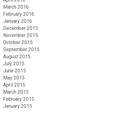
March 2016
February 2016
January 2016
December 2015
November 2015
October 2015
September 2015
August 2015
July 2015
June 2015
May 2015
April 2015
March 2015
February 2015
January 2015