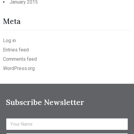
January 2015
Meta
Log in
Entries feed
Comments feed
WordPress.org
Subscribe Newsletter