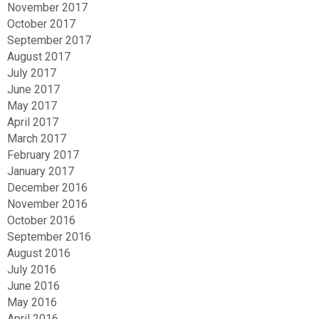
November 2017
October 2017
September 2017
August 2017
July 2017
June 2017
May 2017
April 2017
March 2017
February 2017
January 2017
December 2016
November 2016
October 2016
September 2016
August 2016
July 2016
June 2016
May 2016
April 2016