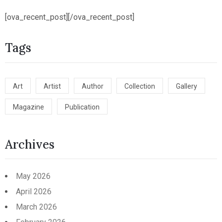
[ova_recent_post][/ova_recent_post]
Tags
Art
Artist
Author
Collection
Gallery
Magazine
Publication
Archives
May 2026
April 2026
March 2026