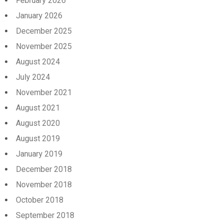
February 2026
January 2026
December 2025
November 2025
August 2024
July 2024
November 2021
August 2021
August 2020
August 2019
January 2019
December 2018
November 2018
October 2018
September 2018