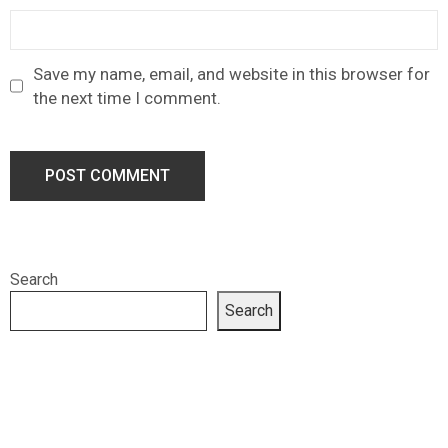
Save my name, email, and website in this browser for
the next time I comment.
Search
Search