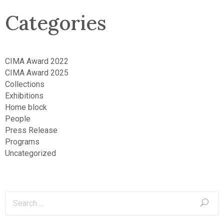
Categories
CIMA Award 2022
CIMA Award 2025
Collections
Exhibitions
Home block
People
Press Release
Programs
Uncategorized