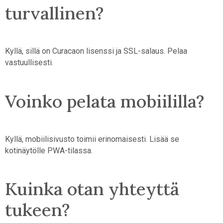
turvallinen?
Kyllä, sillä on Curacaon lisenssi ja SSL-salaus. Pelaa
vastuullisesti.
Voinko pelata mobiililla?
Kyllä, mobiilisivusto toimii erinomaisesti. Lisää se
kotinäytölle PWA-tilassa.
Kuinka otan yhteyttä
tukeen?