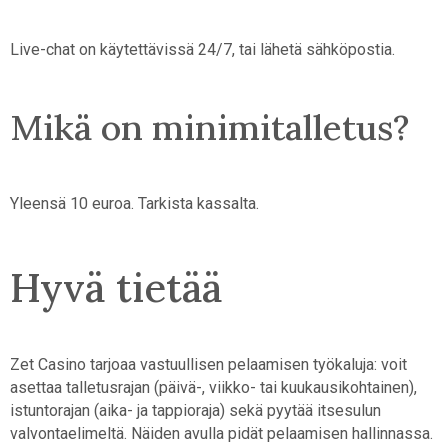
Live-chat on käytettävissä 24/7, tai lähetä sähköpostia.
Mikä on minimitalletus?
Yleensä 10 euroa. Tarkista kassalta.
Hyvä tietää
Zet Casino tarjoaa vastuullisen pelaamisen työkaluja: voit
asettaa talletusrajan (päivä-, viikko- tai kuukausikohtainen),
istuntorajan (aika- ja tappioraja) sekä pyytää itsesulun
valvontaelimeltä. Näiden avulla pidät pelaamisen hallinnassa.