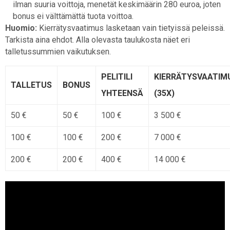
ilman suuria voittoja, menetät keskimäärin 280 euroa, joten
bonus ei välttämättä tuota voittoa.
Huomio:
Kierrätysvaatimus lasketaan vain tietyissä peleissä.
Tarkista aina ehdot. Alla olevasta taulukosta näet eri
talletussummien vaikutuksen.
PELITILI
KIERRÄTYSVAATIM
TALLETUS
BONUS
YHTEENSÄ
(35X)
50 €
50 €
100 €
3 500 €
100 €
100 €
200 €
7 000 €
200 €
200 €
400 €
14 000 €