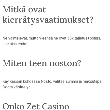
Mitkä ovat
kierrätysvaatimukset?
Ne vaihtelevat, mutta yleensä ne ovat 35x talletus+bonus.
Lue aina ehdot.
Miten teen noston?
Käy kassan kohdassa Nosto, valitse summa ja maksutapa.
Odota käsittelyä.
Onko Zet Casino