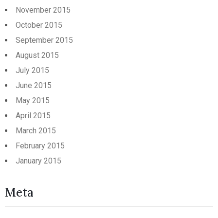
November 2015
October 2015
September 2015
August 2015
July 2015
June 2015
May 2015
April 2015
March 2015
February 2015
January 2015
Meta