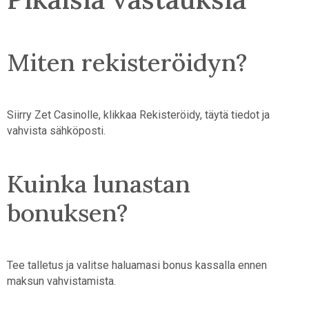
Miten rekisteröidyn?
Siirry Zet Casinolle, klikkaa Rekisteröidy, täytä tiedot ja
vahvista sähköposti.
Kuinka lunastan
bonuksen?
Tee talletus ja valitse haluamasi bonus kassalla ennen
maksun vahvistamista.