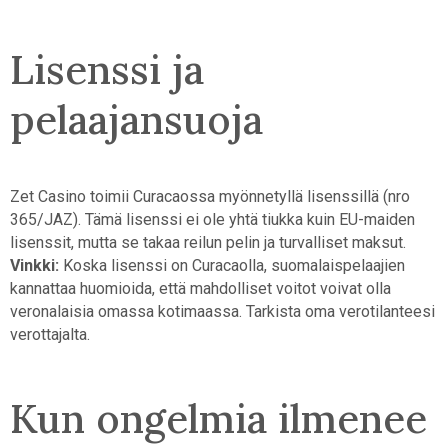
Lisenssi ja
pelaajansuoja
Zet Casino toimii Curacaossa myönnetyllä lisenssillä (nro
365/JAZ). Tämä lisenssi ei ole yhtä tiukka kuin EU-maiden
lisenssit, mutta se takaa reilun pelin ja turvalliset maksut.
Vinkki:
Koska lisenssi on Curacaolla, suomalaispelaajien
kannattaa huomioida, että mahdolliset voitot voivat olla
veronalaisia omassa kotimaassa. Tarkista oma verotilanteesi
verottajalta.
Kun ongelmia ilmenee