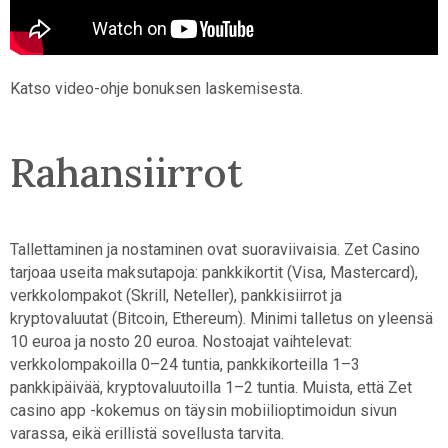
Katso video-ohje bonuksen laskemisesta.
Rahansiirrot
Tallettaminen ja nostaminen ovat suoraviivaisia. Zet Casino
tarjoaa useita maksutapoja: pankkikortit (Visa, Mastercard),
verkkolompakot (Skrill, Neteller), pankkisiirrot ja
kryptovaluutat (Bitcoin, Ethereum). Minimi talletus on yleensä
10 euroa ja nosto 20 euroa. Nostoajat vaihtelevat:
verkkolompakoilla 0–24 tuntia, pankkikorteilla 1–3
pankkipäivää, kryptovaluutoilla 1–2 tuntia. Muista, että Zet
casino app -kokemus on täysin mobiilioptimoidun sivun
varassa, eikä erillistä sovellusta tarvita.