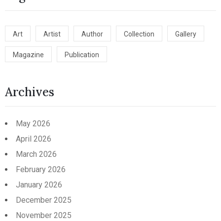
Art
Artist
Author
Collection
Gallery
Magazine
Publication
Archives
May 2026
April 2026
March 2026
February 2026
January 2026
December 2025
November 2025