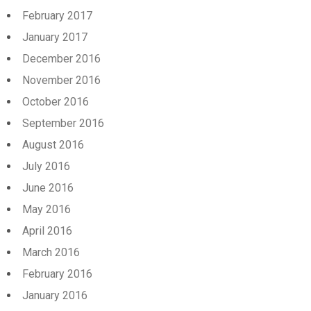
February 2017
January 2017
December 2016
November 2016
October 2016
September 2016
August 2016
July 2016
June 2016
May 2016
April 2016
March 2016
February 2016
January 2016