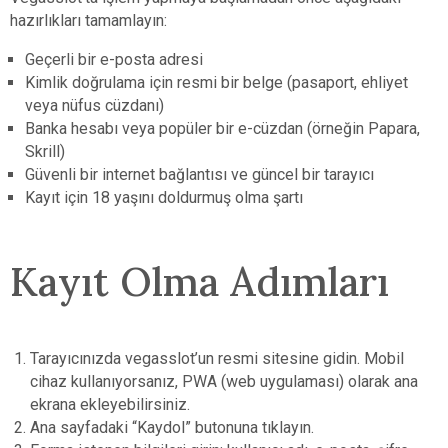
hazırlıkları tamamlayın:
Geçerli bir e-posta adresi
Kimlik doğrulama için resmi bir belge (pasaport, ehliyet
veya nüfus cüzdanı)
Banka hesabı veya popüler bir e-cüzdan (örneğin Papara,
Skrill)
Güvenli bir internet bağlantısı ve güncel bir tarayıcı
Kayıt için 18 yaşını doldurmuş olma şartı
Kayıt Olma Adımları
Tarayıcınızda vegasslot’un resmi sitesine gidin. Mobil
cihaz kullanıyorsanız, PWA (web uygulaması) olarak ana
ekrana ekleyebilirsiniz.
Ana sayfadaki “Kaydol” butonuna tıklayın.