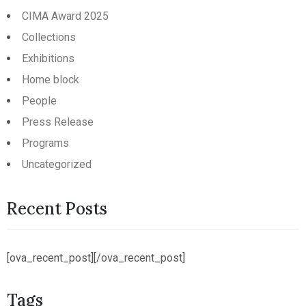
CIMA Award 2025
Collections
Exhibitions
Home block
People
Press Release
Programs
Uncategorized
Recent Posts
[ova_recent_post][/ova_recent_post]
Tags