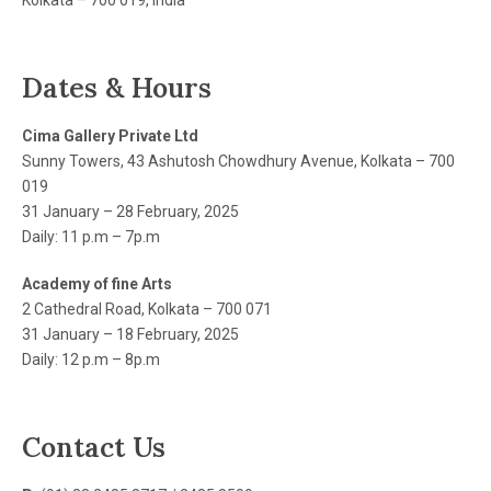
Dates & Hours
Cima Gallery Private Ltd
Sunny Towers, 43 Ashutosh Chowdhury Avenue, Kolkata – 700
019
31 January – 28 February, 2025
Daily: 11 p.m – 7p.m
Academy of fine Arts
2 Cathedral Road, Kolkata – 700 071
31 January – 18 February, 2025
Daily: 12 p.m – 8p.m
Contact Us