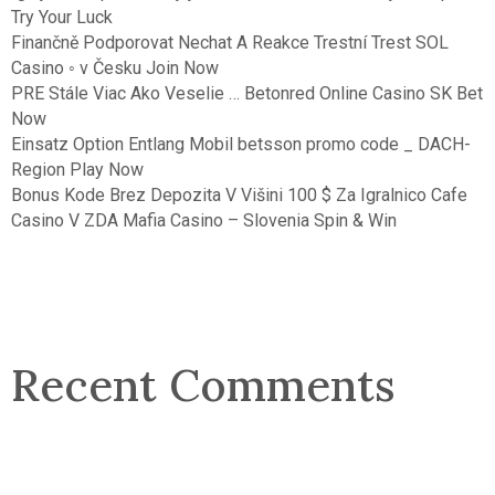
Try Your Luck
Finančně Podporovat Nechat A Reakce Trestní Trest SOL
Casino ◦ v Česku Join Now
PRE Stále Viac Ako Veselie … Betonred Online Casino SK Bet
Now
Einsatz Option Entlang Mobil betsson promo code _ DACH-
Region Play Now
Bonus Kode Brez Depozita V Višini 100 $ Za Igralnico Cafe
Casino V ZDA Mafia Casino – Slovenia Spin & Win
Recent Comments