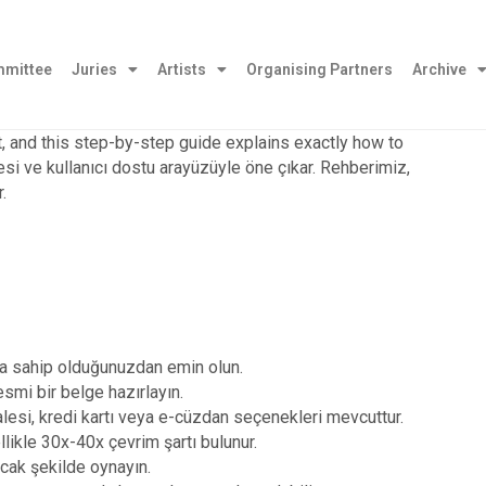
mmittee
Juries
Artists
Organising Partners
Archive
, and this step-by-step guide explains exactly how to
si ve kullanıcı dostu arayüzüyle öne çıkar. Rehberimiz,
.
na sahip olduğunuzdan emin olun.
smi bir belge hazırlayın.
esi, kredi kartı veya e-cüzdan seçenekleri mevcuttur.
llikle 30x-40x çevrim şartı bulunur.
acak şekilde oynayın.