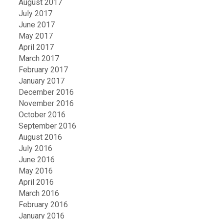
August 2017
July 2017
June 2017
May 2017
April 2017
March 2017
February 2017
January 2017
December 2016
November 2016
October 2016
September 2016
August 2016
July 2016
June 2016
May 2016
April 2016
March 2016
February 2016
January 2016