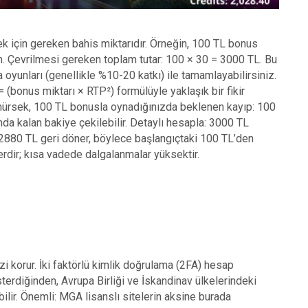
mek için gereken bahis miktarıdır. Örneğin, 100 TL bonus
ım. Çevrilmesi gereken toplam tutar: 100 × 30 = 3000 TL. Bu
a oyunları (genellikle %10-20 katkı) ile tamamlayabilirsiniz.
(bonus miktarı × RTP²) formülüyle yaklaşık bir fikir
ünürsek, 100 TL bonusla oynadığınızda beklenen kayıp: 100
nda kalan bakiye çekilebilir. Detaylı hesapla: 3000 TL
2880 TL geri döner, böylece başlangıçtaki 100 TL’den
erdir; kısa vadede dalgalanmalar yüksektir.
zi korur. İki faktörlü kimlik doğrulama (2FA) hesap
österdiğinden, Avrupa Birliği ve İskandinav ülkelerindeki
bilir. Önemli: MGA lisanslı sitelerin aksine burada