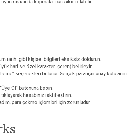
 oyun sırasında kopmalar can sıkıcı olabilir.
 tarihi gibi kişisel bilgileri eksiksiz doldurun.
büyük harf ve özel karakter içeren) belirleyin.
Demo” seçenekleri bulunur. Gerçek para için onay kutularını
 “Üye Ol” butonuna basın.
klayarak hesabınızı aktifleştirin.
 adım, para çekme işlemleri için zorunludur.
rks