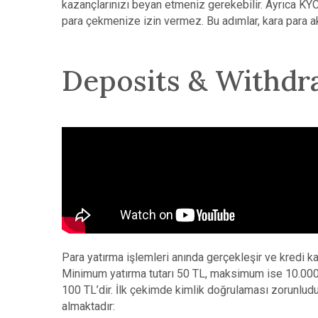
kazançlarınızı beyan etmeniz gerekebilir. Ayrıca KY
para çekmenize izin vermez. Bu adımlar, kara para a
Deposits & Withdr
Para yatırma işlemleri anında gerçekleşir ve kredi kar
Minimum yatırma tutarı 50 TL, maksimum ise 10.000 
100 TL’dir. İlk çekimde kimlik doğrulaması zorunludu
almaktadır: