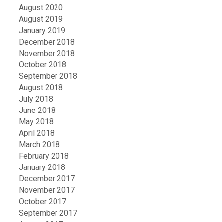
August 2020
August 2019
January 2019
December 2018
November 2018
October 2018
September 2018
August 2018
July 2018
June 2018
May 2018
April 2018
March 2018
February 2018
January 2018
December 2017
November 2017
October 2017
September 2017