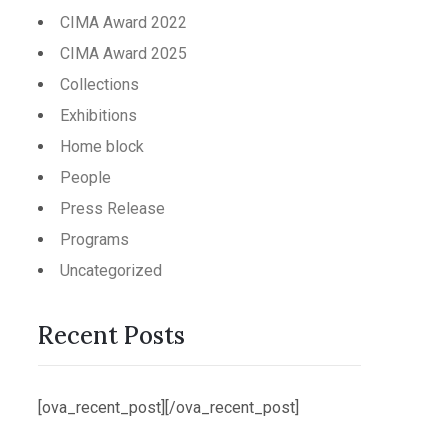
CIMA Award 2022
CIMA Award 2025
Collections
Exhibitions
Home block
People
Press Release
Programs
Uncategorized
Recent Posts
[ova_recent_post][/ova_recent_post]