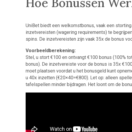
Hoe Bonussen Wer
UniBet biedt een welkomstbonus, vaak een stortings
inzetvereisten (wagering requirements) te begrijpe
spins. De inzetvereisten zijn vaak 35x de bonus voo
Voorbeeldberekening:
Stel, u stort €100 en ontvangt €100 bonus (100% to
bonus). De inzetvereiste voor de bonus is 35x €100 
moet plaatsen voordat u het bonusgeld kunt opnemen
u 40x inzetten (€20×40=€800). Let op: alleen spelle
tafelspellen minder bijdragen. Het loont om de bon