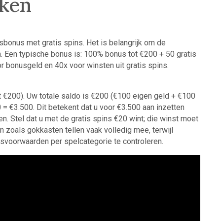
ken
bonus met gratis spins. Het is belangrijk om de
n. Een typische bonus is: 100% bonus tot €200 + 50 gratis
r bonusgeld en 40x voor winsten uit gratis spins.
t €200). Uw totale saldo is €200 (€100 eigen geld + €100
= €3.500. Dit betekent dat u voor €3.500 aan inzetten
. Stel dat u met de gratis spins €20 wint; die winst moet
n zoals gokkasten tellen vaak volledig mee, terwijl
usvoorwaarden per spelcategorie te controleren.