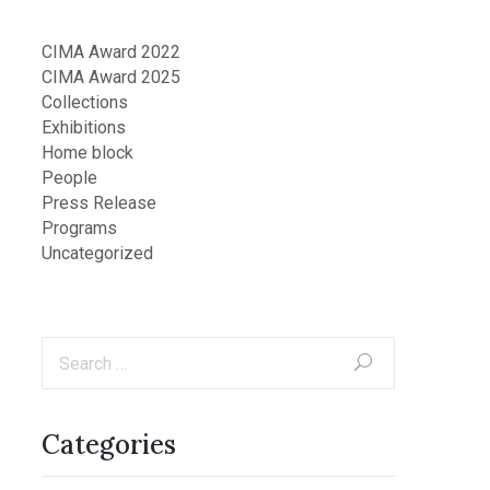
CIMA Award 2022
CIMA Award 2025
Collections
Exhibitions
Home block
People
Press Release
Programs
Uncategorized
Categories