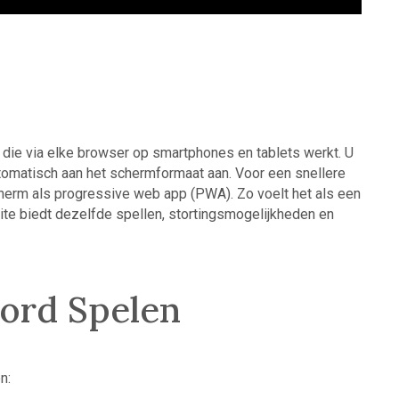
die via elke browser op smartphones en tablets werkt. U
tomatisch aan het schermformaat aan. Voor een snellere
herm als progressive web app (PWA). Zo voelt het als een
te biedt dezelfde spellen, stortingsmogelijkheden en
oord Spelen
n: