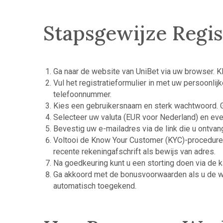
Stapsgewijze Regis
Ga naar de website van UniBet via uw browser. Kli
Vul het registratieformulier in met uw persoonli
telefoonnummer.
Kies een gebruikersnaam en sterk wachtwoord. Ge
Selecteer uw valuta (EUR voor Nederland) en eve
Bevestig uw e-mailadres via de link die u ontvang
Voltooi de Know Your Customer (KYC)-procedure:
recente rekeningafschrift als bewijs van adres.
Na goedkeuring kunt u een storting doen via de k
Ga akkoord met de bonusvoorwaarden als u de w
automatisch toegekend.