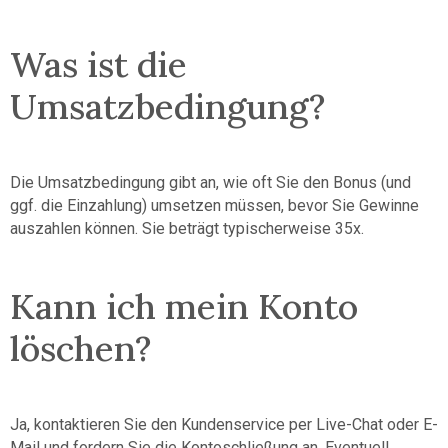
Was ist die
Umsatzbedingung?
Die Umsatzbedingung gibt an, wie oft Sie den Bonus (und
ggf. die Einzahlung) umsetzen müssen, bevor Sie Gewinne
auszahlen können. Sie beträgt typischerweise 35x.
Kann ich mein Konto
löschen?
Ja, kontaktieren Sie den Kundenservice per Live-Chat oder E-
Mail und fordern Sie die Kontoschließung an. Eventuell