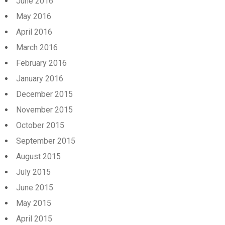
June 2016
May 2016
April 2016
March 2016
February 2016
January 2016
December 2015
November 2015
October 2015
September 2015
August 2015
July 2015
June 2015
May 2015
April 2015