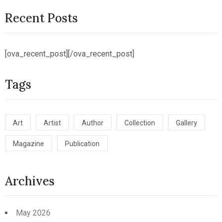
Recent Posts
[ova_recent_post][/ova_recent_post]
Tags
Art
Artist
Author
Collection
Gallery
Magazine
Publication
Archives
May 2026