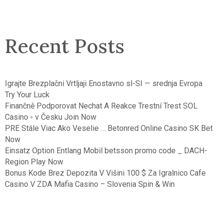
Recent Posts
Igrajte Brezplačni Vrtljaji Enostavno sl-SI — srednja Evropa
Try Your Luck
Finančně Podporovat Nechat A Reakce Trestní Trest SOL
Casino ◦ v Česku Join Now
PRE Stále Viac Ako Veselie … Betonred Online Casino SK Bet
Now
Einsatz Option Entlang Mobil betsson promo code _ DACH-
Region Play Now
Bonus Kode Brez Depozita V Višini 100 $ Za Igralnico Cafe
Casino V ZDA Mafia Casino – Slovenia Spin & Win