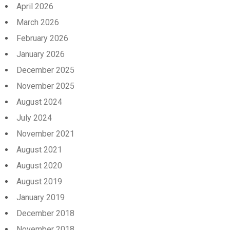
April 2026
March 2026
February 2026
January 2026
December 2025
November 2025
August 2024
July 2024
November 2021
August 2021
August 2020
August 2019
January 2019
December 2018
November 2018