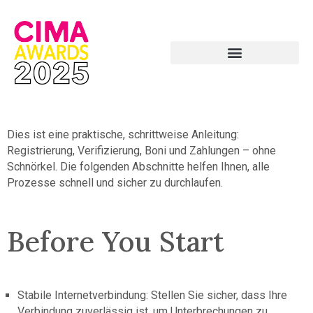
Dies ist eine praktische, schrittweise Anleitung:
Registrierung, Verifizierung, Boni und Zahlungen – ohne
Schnörkel. Die folgenden Abschnitte helfen Ihnen, alle
Prozesse schnell und sicher zu durchlaufen.
Before You Start
Stabile Internetverbindung: Stellen Sie sicher, dass Ihre
Verbindung zuverlässig ist, um Unterbrechungen zu