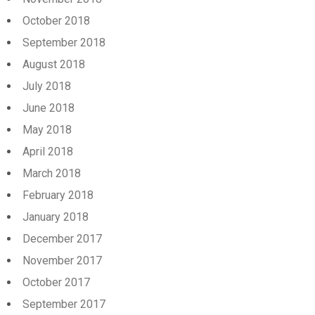
October 2018
September 2018
August 2018
July 2018
June 2018
May 2018
April 2018
March 2018
February 2018
January 2018
December 2017
November 2017
October 2017
September 2017