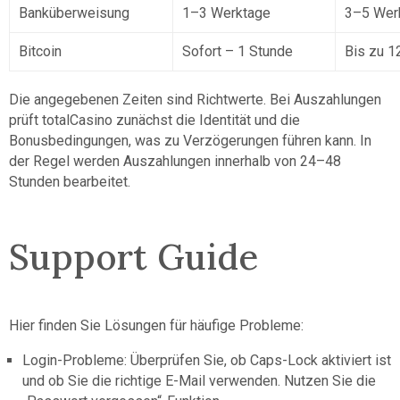
Banküberweisung
1–3 Werktage
3–5 Wer
Bitcoin
Sofort – 1 Stunde
Bis zu 1
Die angegebenen Zeiten sind Richtwerte. Bei Auszahlungen
prüft totalCasino zunächst die Identität und die
Bonusbedingungen, was zu Verzögerungen führen kann. In
der Regel werden Auszahlungen innerhalb von 24–48
Stunden bearbeitet.
Support Guide
Hier finden Sie Lösungen für häufige Probleme:
Login-Probleme: Überprüfen Sie, ob Caps-Lock aktiviert ist
und ob Sie die richtige E-Mail verwenden. Nutzen Sie die