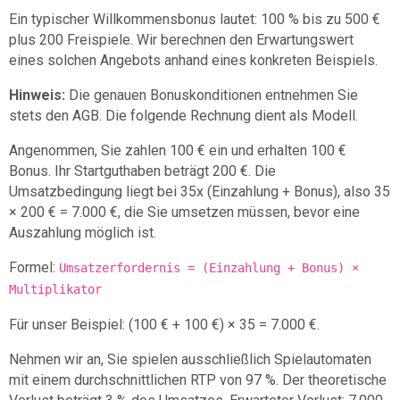
Ein typischer Willkommensbonus lautet: 100 % bis zu 500 €
plus 200 Freispiele. Wir berechnen den Erwartungswert
eines solchen Angebots anhand eines konkreten Beispiels.
Hinweis:
Die genauen Bonuskonditionen entnehmen Sie
stets den AGB. Die folgende Rechnung dient als Modell.
Angenommen, Sie zahlen 100 € ein und erhalten 100 €
Bonus. Ihr Startguthaben beträgt 200 €. Die
Umsatzbedingung liegt bei 35x (Einzahlung + Bonus), also 35
× 200 € = 7.000 €, die Sie umsetzen müssen, bevor eine
Auszahlung möglich ist.
Formel:
Umsatzerfordernis = (Einzahlung + Bonus) ×
Multiplikator
Für unser Beispiel: (100 € + 100 €) × 35 = 7.000 €.
Nehmen wir an, Sie spielen ausschließlich Spielautomaten
mit einem durchschnittlichen RTP von 97 %. Der theoretische