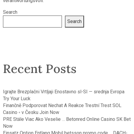
verantwortungsvoll.
Search
Search
Recent Posts
Igrajte Brezplačni Vrtljaji Enostavno sl-SI — srednja Evropa
Try Your Luck
Finančně Podporovat Nechat A Reakce Trestní Trest SOL
Casino ◦ v Česku Join Now
PRE Stále Viac Ako Veselie … Betonred Online Casino SK Bet
Now
Einsatz Option Entlang Mobil betsson promo code _ DACH-