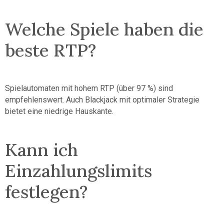
Welche Spiele haben die
beste RTP?
Spielautomaten mit hohem RTP (über 97 %) sind
empfehlenswert. Auch Blackjack mit optimaler Strategie
bietet eine niedrige Hauskante.
Kann ich
Einzahlungslimits
festlegen?