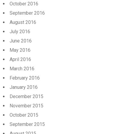
October 2016
September 2016
August 2016
July 2016
June 2016
May 2016
April 2016
March 2016
February 2016
January 2016
December 2015
November 2015
October 2015
September 2015
August 2015