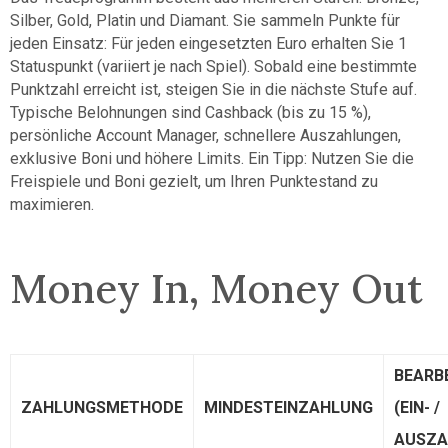
Silber, Gold, Platin und Diamant. Sie sammeln Punkte für
jeden Einsatz: Für jeden eingesetzten Euro erhalten Sie 1
Statuspunkt (variiert je nach Spiel). Sobald eine bestimmte
Punktzahl erreicht ist, steigen Sie in die nächste Stufe auf.
Typische Belohnungen sind Cashback (bis zu 15 %),
persönliche Account Manager, schnellere Auszahlungen,
exklusive Boni und höhere Limits. Ein Tipp: Nutzen Sie die
Freispiele und Boni gezielt, um Ihren Punktestand zu
maximieren.
Money In, Money Out
BEARB
ZAHLUNGSMETHODE
MINDESTEINZAHLUNG
(EIN- /
AUSZA