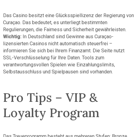
Das Casino besitzt eine Glücksspiellizenz der Regierung von
Curaçao. Das bedeutet, es unterliegt bestimmten
Regulierungen, die Fairness und Sicherheit gewährleisten.
Wichtig:
In Deutschland sind Gewinne aus Curaçao-
lizensierten Casinos nicht automatisch steuerfrei –
informieren Sie sich bei Ihrem Finanzamt. Die Seite nutzt
SSL-Verschlüsselung für Ihre Daten. Tools zum
verantwortungsvollen Spielen wie Einzahlungslimits,
Selbstausschluss und Spielpausen sind vorhanden.
Pro Tips – VIP &
Loyalty Program
Das Treueprogramm besteht aus mehreren Stufen: Bronze,