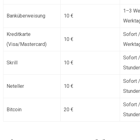
1–3 We
Banküberweisung
10 €
Werkta
Kreditkarte
Sofort 
10 €
(Visa/Mastercard)
Werkta
Sofort 
Skrill
10 €
Stunde
Sofort 
Neteller
10 €
Stunde
Sofort 
Bitcoin
20 €
Stunde