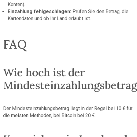
Konten).
Einzahlung fehlgeschlagen:
Prüfen Sie den Betrag, die
Kartendaten und ob Ihr Land erlaubt ist.
FAQ
Wie hoch ist der
Mindesteinzahlungsbetrag
Der Mindesteinzahlungsbetrag liegt in der Regel bei 10 € für
die meisten Methoden, bei Bitcoin bei 20 €.