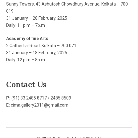
Sunny Towers, 43 Ashutosh Chowdhury Avenue, Kolkata – 700
019
31 January – 28 February, 2025
Daily: 11 p.m – 7p.m
Academy of fine Arts
2 Cathedral Road, Kolkata – 700 071
31 January – 18 February, 2025
Daily: 12 p.m – 8p.m
Contact Us
P:
(91) 33 2485 8717 / 2485 8509
E:
cima.gallery2011@gmail.com