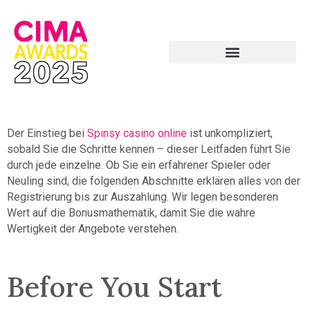
Der Einstieg bei
Spinsy casino online
ist unkompliziert,
sobald Sie die Schritte kennen – dieser Leitfaden führt Sie
durch jede einzelne. Ob Sie ein erfahrener Spieler oder
Neuling sind, die folgenden Abschnitte erklären alles von der
Registrierung bis zur Auszahlung. Wir legen besonderen
Wert auf die Bonusmathematik, damit Sie die wahre
Wertigkeit der Angebote verstehen.
Before You Start