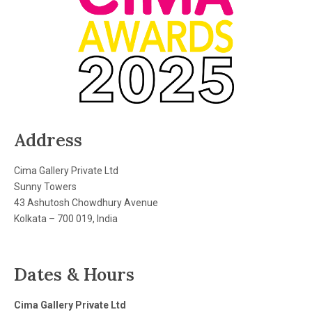
Address
Cima Gallery Private Ltd
Sunny Towers
43 Ashutosh Chowdhury Avenue
Kolkata – 700 019, India
Dates & Hours
Cima Gallery Private Ltd