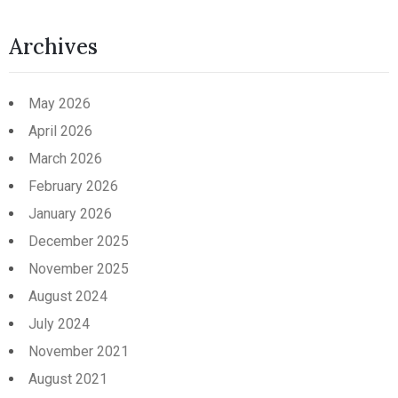
Archives
May 2026
April 2026
March 2026
February 2026
January 2026
December 2025
November 2025
August 2024
July 2024
November 2021
August 2021