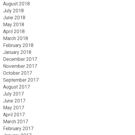
August 2018
July 2018
June 2018
May 2018
April 2018
March 2018
February 2018
January 2018
December 2017
November 2017
October 2017
September 2017
August 2017
July 2017
June 2017
May 2017
April 2017
March 2017
February 2017