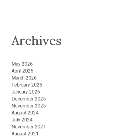
Archives
May 2026
April 2026
March 2026
February 2026
January 2026
December 2025
November 2025
August 2024
July 2024
November 2021
August 2021