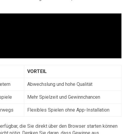
VORTEIL
etern
Abwechslung und hohe Qualität
spiele
Mehr Spielzeit und Gewinnchancen
terwegs
Flexibles Spielen ohne App-Installation
rfügbar, die Sie direkt über den Browser starten können
icht nötig. Denken Sie daran, dass Gewinne aus