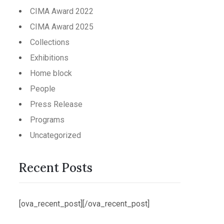
CIMA Award 2022
CIMA Award 2025
Collections
Exhibitions
Home block
People
Press Release
Programs
Uncategorized
Recent Posts
[ova_recent_post][/ova_recent_post]