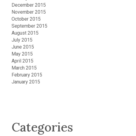
December 2015
November 2015
October 2015
September 2015
August 2015
July 2015
June 2015
May 2015
April 2015
March 2015
February 2015
January 2015
Categories