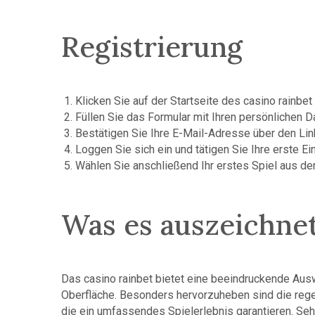
Registrierung
Klicken Sie auf der Startseite des casino rainbet 
Füllen Sie das Formular mit Ihren persönlichen 
Bestätigen Sie Ihre E-Mail-Adresse über den Link
Loggen Sie sich ein und tätigen Sie Ihre erste 
Wählen Sie anschließend Ihr erstes Spiel aus de
Was es auszeichne
Das casino rainbet bietet eine beeindruckende Aus
Oberfläche. Besonders hervorzuheben sind die regel
die ein umfassendes Spielerlebnis garantieren. Seh