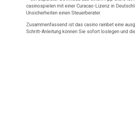
casinospielen mit einer Curacao-Lizenz in Deutschla
Unsicherheiten einen Steuerberater.
Zusammenfassend ist das casino rainbet eine ausgez
Schritt-Anleitung können Sie sofort loslegen und di