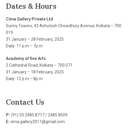
Dates & Hours
Cima Gallery Private Ltd
Sunny Towers, 43 Ashutosh Chowdhury Avenue, Kolkata – 700
019
31 January – 28 February, 2025
Daily: 11 p.m – 7p.m
Academy of fine Arts
2 Cathedral Road, Kolkata – 700 071
31 January – 18 February, 2025
Daily: 12 p.m – 8p.m
Contact Us
P:
(91) 33 2485 8717 / 2485 8509
E:
cima.gallery2011@gmail.com