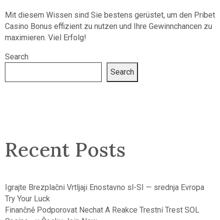
Mit diesem Wissen sind Sie bestens gerüstet, um den Pribet
Casino Bonus effizient zu nutzen und Ihre Gewinnchancen zu
maximieren. Viel Erfolg!
Search
Search
Recent Posts
Igrajte Brezplačni Vrtljaji Enostavno sl-SI — srednja Evropa
Try Your Luck
Finančně Podporovat Nechat A Reakce Trestní Trest SOL