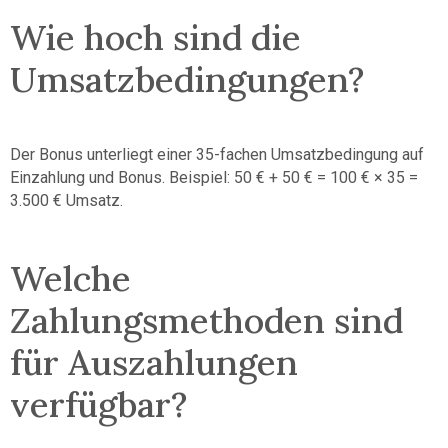
Wie hoch sind die
Umsatzbedingungen?
Der Bonus unterliegt einer 35-fachen Umsatzbedingung auf
Einzahlung und Bonus. Beispiel: 50 € + 50 € = 100 € × 35 =
3.500 € Umsatz.
Welche
Zahlungsmethoden sind
für Auszahlungen
verfügbar?