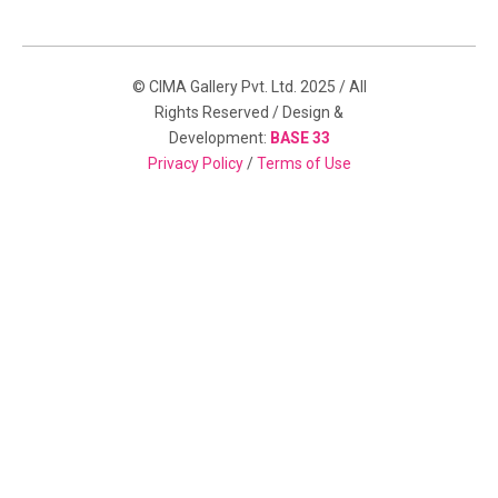
© CIMA Gallery Pvt. Ltd. 2025 / All
Rights Reserved / Design &
Development:
BASE 33
Privacy Policy
/
Terms of Use