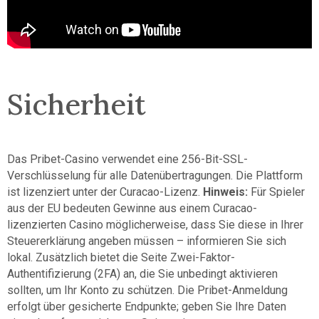
Sicherheit
Das Pribet-Casino verwendet eine 256-Bit-SSL-
Verschlüsselung für alle Datenübertragungen. Die Plattform
ist lizenziert unter der Curacao-Lizenz.
Hinweis:
Für Spieler
aus der EU bedeuten Gewinne aus einem Curacao-
lizenzierten Casino möglicherweise, dass Sie diese in Ihrer
Steuererklärung angeben müssen – informieren Sie sich
lokal. Zusätzlich bietet die Seite Zwei-Faktor-
Authentifizierung (2FA) an, die Sie unbedingt aktivieren
sollten, um Ihr Konto zu schützen. Die Pribet-Anmeldung
erfolgt über gesicherte Endpunkte; geben Sie Ihre Daten