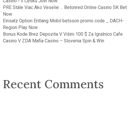
Casino ◦ v Česku Join Now
PRE Stále Viac Ako Veselie … Betonred Online Casino SK Bet
Now
Einsatz Option Entlang Mobil betsson promo code _ DACH-
Region Play Now
Bonus Kode Brez Depozita V Višini 100 $ Za Igralnico Cafe
Casino V ZDA Mafia Casino – Slovenia Spin & Win
Recent Comments