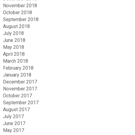
November 2018
October 2018
September 2018
August 2018
July 2018
June 2018
May 2018
April 2018
March 2018
February 2018
January 2018
December 2017
November 2017
October 2017
September 2017
August 2017
July 2017
June 2017
May 2017