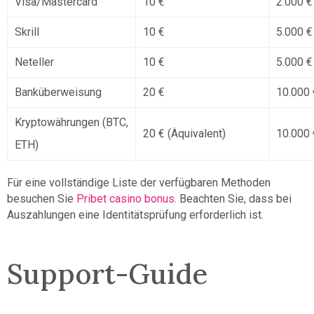
Visa/Mastercard
10 €
2.000 €
Skrill
10 €
5.000 €
Neteller
10 €
5.000 €
Banküberweisung
20 €
10.000 
Kryptowährungen (BTC,
20 € (Äquivalent)
10.000 
ETH)
Für eine vollständige Liste der verfügbaren Methoden
besuchen Sie
Pribet casino bonus
. Beachten Sie, dass bei
Auszahlungen eine Identitätsprüfung erforderlich ist.
Support-Guide