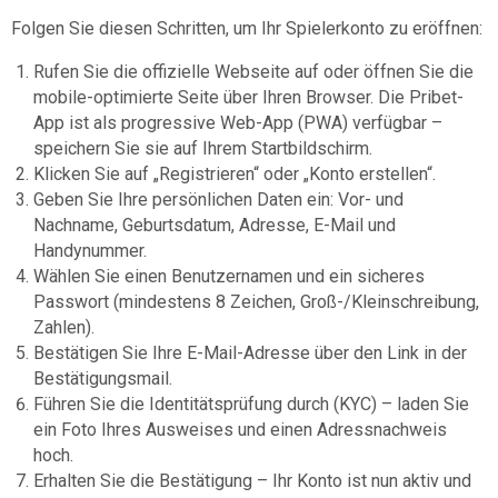
Folgen Sie diesen Schritten, um Ihr Spielerkonto zu eröffnen:
Rufen Sie die offizielle Webseite auf oder öffnen Sie die
mobile-optimierte Seite über Ihren Browser. Die Pribet-
App ist als progressive Web-App (PWA) verfügbar –
speichern Sie sie auf Ihrem Startbildschirm.
Klicken Sie auf „Registrieren“ oder „Konto erstellen“.
Geben Sie Ihre persönlichen Daten ein: Vor- und
Nachname, Geburtsdatum, Adresse, E-Mail und
Handynummer.
Wählen Sie einen Benutzernamen und ein sicheres
Passwort (mindestens 8 Zeichen, Groß-/Kleinschreibung,
Zahlen).
Bestätigen Sie Ihre E-Mail-Adresse über den Link in der
Bestätigungsmail.
Führen Sie die Identitätsprüfung durch (KYC) – laden Sie
ein Foto Ihres Ausweises und einen Adressnachweis
hoch.
Erhalten Sie die Bestätigung – Ihr Konto ist nun aktiv und