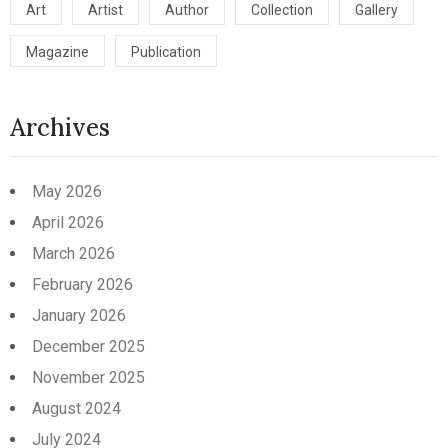
Art
Artist
Author
Collection
Gallery
Magazine
Publication
Archives
May 2026
April 2026
March 2026
February 2026
January 2026
December 2025
November 2025
August 2024
July 2024