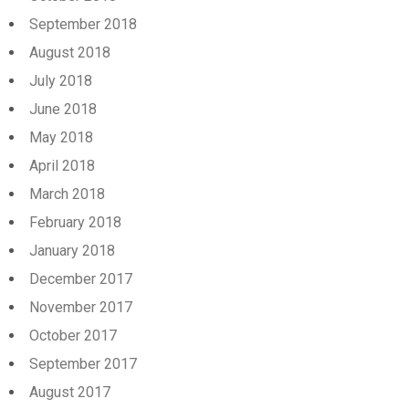
September 2018
August 2018
July 2018
June 2018
May 2018
April 2018
March 2018
February 2018
January 2018
December 2017
November 2017
October 2017
September 2017
August 2017