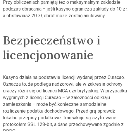
Przy obliczeniach pamiętaj też o maksymalnym zakładzie
podczas obracania – jeśli kasyno ogranicza zakłady do 10 zł,
a obstawiasz 20 zł, obrót może zostać anulowany.
Bezpieczeństwo i
licencjonowanie
Kasyno działa na podstawie licencji wydanej przez Curacao.
Oznacza to, że podlega nadzorowi, ale w zakresie ochrony
graczy różni się od licencji MGA czy brytyjskiej. W przypadku
wygranych z licencji Curacao – w zależności od kraju
zamieszkania – może być konieczne samodzielne
rozliczenie podatku dochodowego. Przed grą sprawdź
lokalne przepisy podatkowe. Transakcje są szyfrowane
protokołem SSL 128-bit, a dane przechowywane zgodnie z