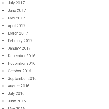
July 2017
June 2017
May 2017
April 2017
March 2017
February 2017
January 2017
December 2016
November 2016
October 2016
September 2016
August 2016
July 2016
June 2016
May 2016