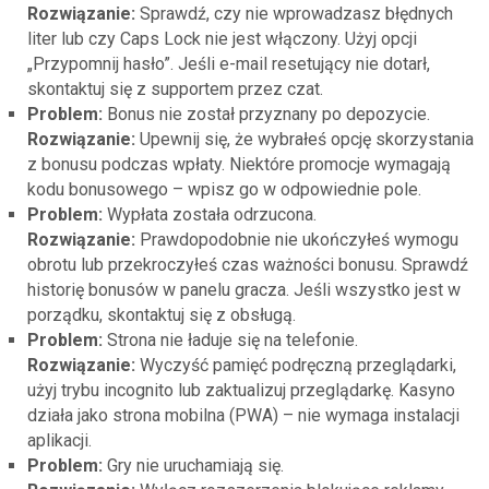
Rozwiązanie:
Sprawdź, czy nie wprowadzasz błędnych
liter lub czy Caps Lock nie jest włączony. Użyj opcji
„Przypomnij hasło”. Jeśli e-mail resetujący nie dotarł,
skontaktuj się z supportem przez czat.
Problem:
Bonus nie został przyznany po depozycie.
Rozwiązanie:
Upewnij się, że wybrałeś opcję skorzystania
z bonusu podczas wpłaty. Niektóre promocje wymagają
kodu bonusowego – wpisz go w odpowiednie pole.
Problem:
Wypłata została odrzucona.
Rozwiązanie:
Prawdopodobnie nie ukończyłeś wymogu
obrotu lub przekroczyłeś czas ważności bonusu. Sprawdź
historię bonusów w panelu gracza. Jeśli wszystko jest w
porządku, skontaktuj się z obsługą.
Problem:
Strona nie ładuje się na telefonie.
Rozwiązanie:
Wyczyść pamięć podręczną przeglądarki,
użyj trybu incognito lub zaktualizuj przeglądarkę. Kasyno
działa jako strona mobilna (PWA) – nie wymaga instalacji
aplikacji.
Problem:
Gry nie uruchamiają się.