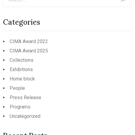
Categories
CIMA Award 2022
CIMA Award 2025
Collections
Exhibitions
Home block
People
Press Release
Programs
Uncategorized