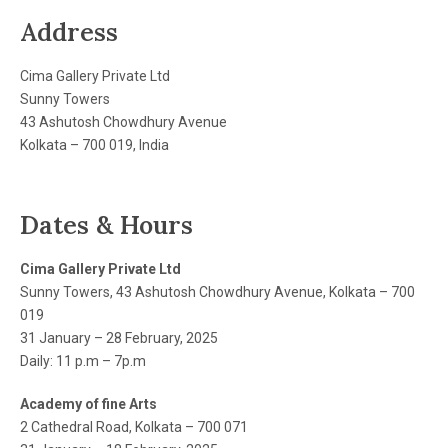
Address
Cima Gallery Private Ltd
Sunny Towers
43 Ashutosh Chowdhury Avenue
Kolkata – 700 019, India
Dates & Hours
Cima Gallery Private Ltd
Sunny Towers, 43 Ashutosh Chowdhury Avenue, Kolkata – 700
019
31 January – 28 February, 2025
Daily: 11 p.m – 7p.m
Academy of fine Arts
2 Cathedral Road, Kolkata – 700 071