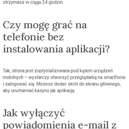
otrzymasz w ciągu 24 godzin.
Czy mogę grać na
telefonie bez
instalowania aplikacji?
Tak, strona jest zoptymalizowana pod kątem urządzeń
mobilnych – wystarczy otworzyć przeglądarkę na smartfonie
i zalogować się. Możesz dodać skrót do ekranu głównego,
aby uruchamiać kasyno jak aplikację.
Jak wyłączyć
powiadomienia e-mail z