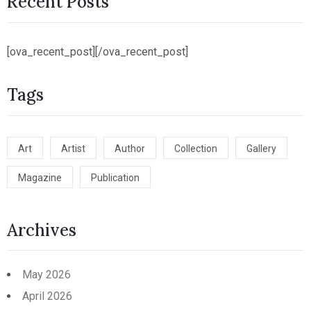
Recent Posts
[ova_recent_post][/ova_recent_post]
Tags
Art
Artist
Author
Collection
Gallery
Magazine
Publication
Archives
May 2026
April 2026