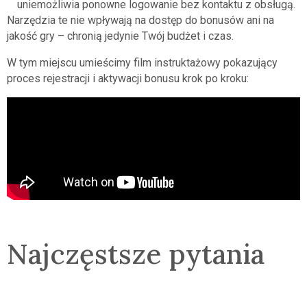
uniemożliwia ponowne logowanie bez kontaktu z obsługą.
Narzędzia te nie wpływają na dostęp do bonusów ani na
jakość gry – chronią jedynie Twój budżet i czas.
W tym miejscu umieścimy film instruktażowy pokazujący
proces rejestracji i aktywacji bonusu krok po kroku:
Najczęstsze pytania