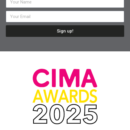
Sign up!