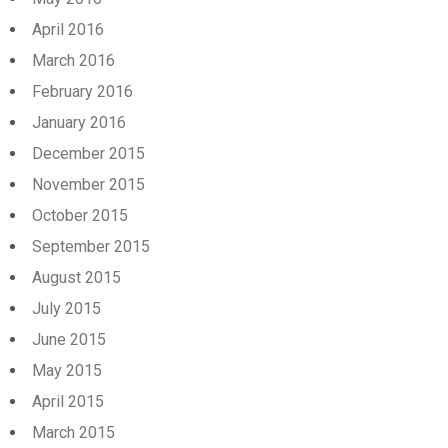
April 2016
March 2016
February 2016
January 2016
December 2015
November 2015
October 2015
September 2015
August 2015
July 2015
June 2015
May 2015
April 2015
March 2015