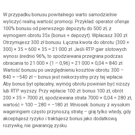
W przypadku bonusu powitalnego warto samodzielnie
wyliczyć realną wartość promocji. Przykład: operator oferuje
100% bonusu od pierwszego depozytu do 500 zł, z
wymogiem obrotu 35x (bonus + depozyt). Wpłacasz 300 zł.
Otrzymujesz 300 zł bonusu. Łączna kwota do obrotu: (300 +
300) × 35 = 600 × 35 = 21 000 zł. Jeśli RTP gier slotowych
wynosi średnio 96%, to spodziewana przegrana podczas
obracania to 21 000 × (1 – 0,96) = 21 000 × 0,04 = 840 zł.
Wartość bonusu po uwzględnieniu kosztów obrotu: 300 –
840 = –540 zł – bonus jest niekorzystny przy tej wpłacie.
Aby bonus był opłacalny, wymóg obrotu powinien być niższy
lub RTP wyższy. Przy wpłacie 100 zł: bonus 100 zł, obrót
200 × 35 = 7000 zł, spodziewana strata 7000 × 0,04 = 280 zł,
wartość = 100 – 280 = –180 zł. Wniosek: bonusy z wysokim
wageringiem często przynoszą stratę – graj tylko wtedy, gdy
akceptujesz ryzyko i traktujesz bonus jako dodatkową
rozrywkę, nie gwarancję zysku.