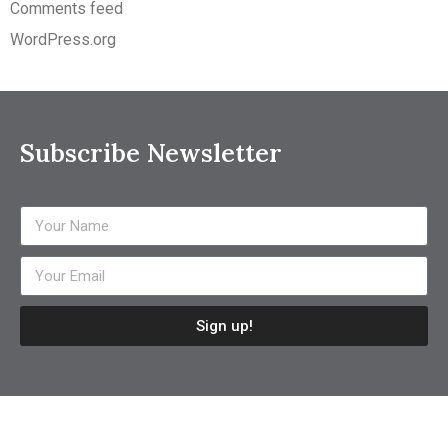
Comments feed
WordPress.org
Subscribe Newsletter
Sign up!