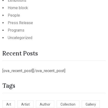
Exhibitions
Home block
People
Press Release
Programs
Uncategorized
Recent Posts
[ova_recent_post][/ova_recent_post]
Tags
Art
Artist
Author
Collection
Gallery