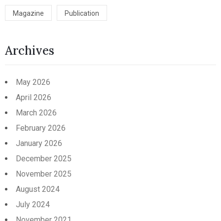
Magazine
Publication
Archives
May 2026
April 2026
March 2026
February 2026
January 2026
December 2025
November 2025
August 2024
July 2024
November 2021