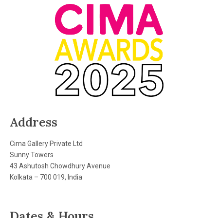
Address
Cima Gallery Private Ltd
Sunny Towers
43 Ashutosh Chowdhury Avenue
Kolkata – 700 019, India
Dates & Hours