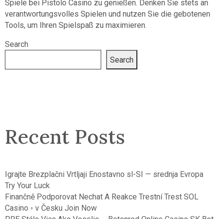
Spiele bei Pistolo Casino zu genießen. Denken Sie stets an
verantwortungsvolles Spielen und nutzen Sie die gebotenen
Tools, um Ihren Spielspaß zu maximieren.
Search
Search
Recent Posts
Igrajte Brezplačni Vrtljaji Enostavno sl-SI — srednja Evropa
Try Your Luck
Finančně Podporovat Nechat A Reakce Trestní Trest SOL
Casino ◦ v Česku Join Now