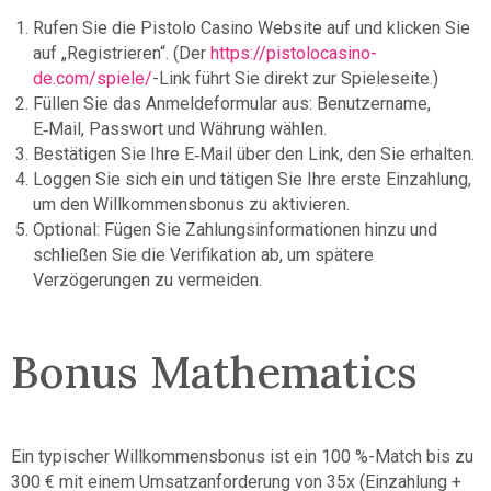
Rufen Sie die Pistolo Casino Website auf und klicken Sie
auf „Registrieren“. (Der
https://pistolocasino-
de.com/spiele/
-Link führt Sie direkt zur Spieleseite.)
Füllen Sie das Anmeldeformular aus: Benutzername,
E‑Mail, Passwort und Währung wählen.
Bestätigen Sie Ihre E‑Mail über den Link, den Sie erhalten.
Loggen Sie sich ein und tätigen Sie Ihre erste Einzahlung,
um den Willkommensbonus zu aktivieren.
Optional: Fügen Sie Zahlungsinformationen hinzu und
schließen Sie die Verifikation ab, um spätere
Verzögerungen zu vermeiden.
Bonus Mathematics
Ein typischer Willkommensbonus ist ein 100 %-Match bis zu
300 € mit einem Umsatzanforderung von 35x (Einzahlung +