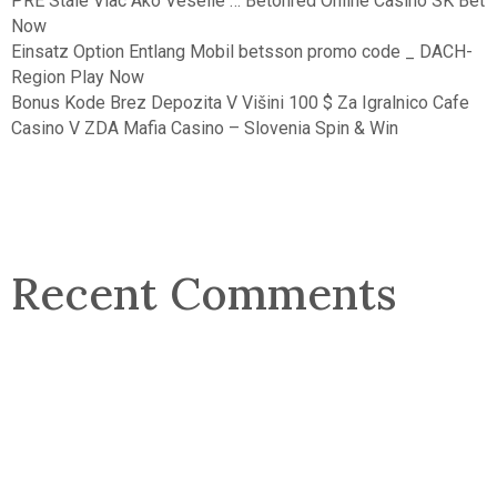
PRE Stále Viac Ako Veselie … Betonred Online Casino SK Bet
Now
Einsatz Option Entlang Mobil betsson promo code _ DACH-
Region Play Now
Bonus Kode Brez Depozita V Višini 100 $ Za Igralnico Cafe
Casino V ZDA Mafia Casino – Slovenia Spin & Win
Recent Comments