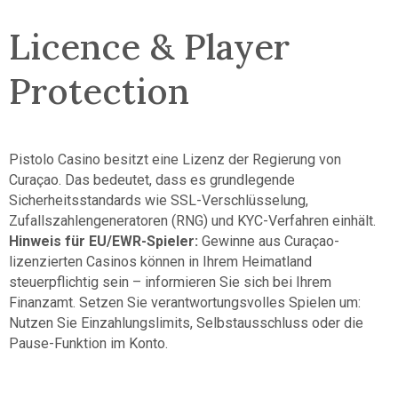
Licence & Player
Protection
Pistolo Casino besitzt eine Lizenz der Regierung von
Curaçao. Das bedeutet, dass es grundlegende
Sicherheitsstandards wie SSL-Verschlüsselung,
Zufallszahlengeneratoren (RNG) und KYC-Verfahren einhält.
Hinweis für EU/EWR-Spieler:
Gewinne aus Curaçao-
lizenzierten Casinos können in Ihrem Heimatland
steuerpflichtig sein – informieren Sie sich bei Ihrem
Finanzamt. Setzen Sie verantwortungsvolles Spielen um:
Nutzen Sie Einzahlungslimits, Selbstausschluss oder die
Pause-Funktion im Konto.