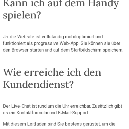
Kann ich auf dem Handy
spielen?
Ja, die Website ist vollständig mobiloptimiert und
funktioniert als progressive Web-App. Sie können sie über
den Browser starten und auf dem Startbildschirm speichern.
Wie erreiche ich den
Kundendienst?
Der Live-Chat ist rund um die Uhr erreichbar. Zusätzlich gibt
es ein Kontaktformular und E‑Mail-Support.
Mit diesem Leitfaden sind Sie bestens gerüstet, um die