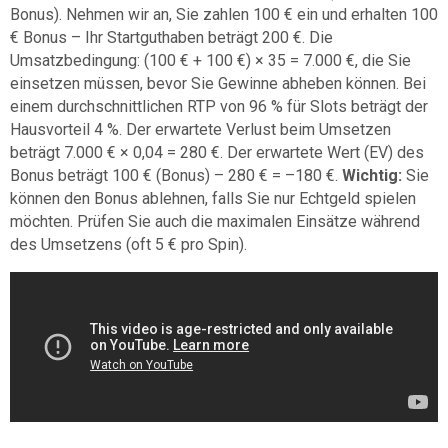
Bonus). Nehmen wir an, Sie zahlen 100 € ein und erhalten 100
€ Bonus – Ihr Startguthaben beträgt 200 €. Die
Umsatzbedingung: (100 € + 100 €) × 35 = 7.000 €, die Sie
einsetzen müssen, bevor Sie Gewinne abheben können. Bei
einem durchschnittlichen RTP von 96 % für Slots beträgt der
Hausvorteil 4 %. Der erwartete Verlust beim Umsetzen
beträgt 7.000 € × 0,04 = 280 €. Der erwartete Wert (EV) des
Bonus beträgt 100 € (Bonus) – 280 € = –180 €.
Wichtig:
Sie
können den Bonus ablehnen, falls Sie nur Echtgeld spielen
möchten. Prüfen Sie auch die maximalen Einsätze während
des Umsetzens (oft 5 € pro Spin).