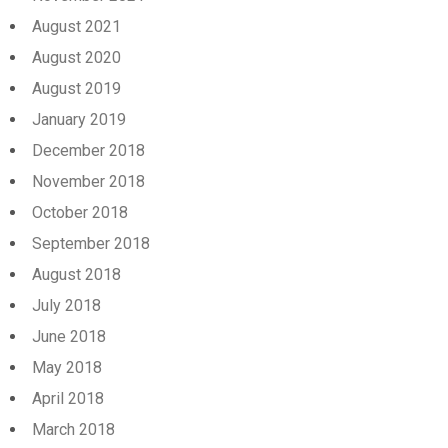
August 2021
August 2020
August 2019
January 2019
December 2018
November 2018
October 2018
September 2018
August 2018
July 2018
June 2018
May 2018
April 2018
March 2018