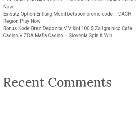
Now
Einsatz Option Entlang Mobil betsson promo code _ DACH-
Region Play Now
Bonus Kode Brez Depozita V Višini 100 $ Za Igralnico Cafe
Casino V ZDA Mafia Casino – Slovenia Spin & Win
Recent Comments