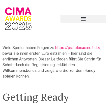
Viele Spieler haben Fragen zu
https://pistolocasino2.de/
,
bevor sie ihren ersten Euro einzahlen – hier sind die
ehrlichen Antworten. Dieser Leitfaden führt Sie Schritt für
Schritt durch die Registrierung, erklärt den
Willkommensbonus und zeigt, wie Sie auf dem Handy
spielen können.
Getting Ready