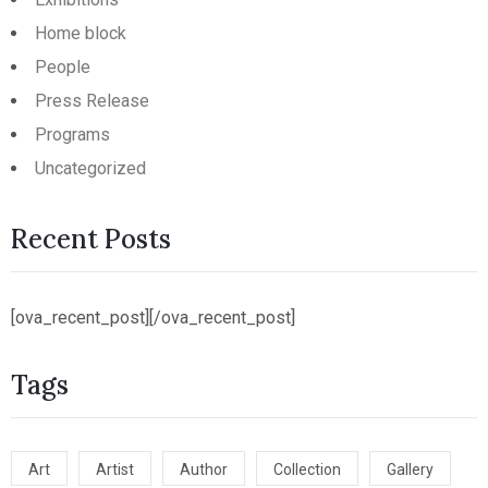
Home block
People
Press Release
Programs
Uncategorized
Recent Posts
[ova_recent_post][/ova_recent_post]
Tags
Art
Artist
Author
Collection
Gallery