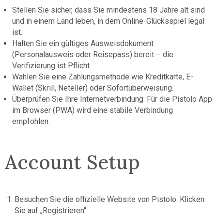
Stellen Sie sicher, dass Sie mindestens 18 Jahre alt sind
und in einem Land leben, in dem Online-Glücksspiel legal
ist.
Halten Sie ein gültiges Ausweisdokument
(Personalausweis oder Reisepass) bereit – die
Verifizierung ist Pflicht.
Wählen Sie eine Zahlungsmethode wie Kreditkarte, E-
Wallet (Skrill, Neteller) oder Sofortüberweisung.
Überprüfen Sie Ihre Internetverbindung: Für die Pistolo App
im Browser (PWA) wird eine stabile Verbindung
empfohlen.
Account Setup
Besuchen Sie die offizielle Website von Pistolo. Klicken
Sie auf „Registrieren“.