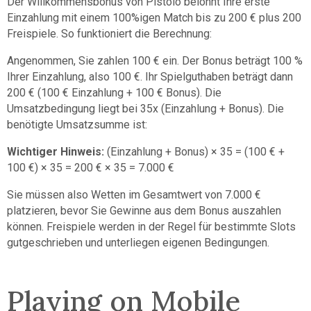
Der Willkommensbonus von Pistolo belohnt Ihre erste
Einzahlung mit einem 100%igen Match bis zu 200 € plus 200
Freispiele. So funktioniert die Berechnung:
Angenommen, Sie zahlen 100 € ein. Der Bonus beträgt 100 %
Ihrer Einzahlung, also 100 €. Ihr Spielguthaben beträgt dann
200 € (100 € Einzahlung + 100 € Bonus). Die
Umsatzbedingung liegt bei 35x (Einzahlung + Bonus). Die
benötigte Umsatzsumme ist:
Wichtiger Hinweis:
(Einzahlung + Bonus) × 35 = (100 € +
100 €) × 35 = 200 € × 35 = 7.000 €
Sie müssen also Wetten im Gesamtwert von 7.000 €
platzieren, bevor Sie Gewinne aus dem Bonus auszahlen
können. Freispiele werden in der Regel für bestimmte Slots
gutgeschrieben und unterliegen eigenen Bedingungen.
Playing on Mobile