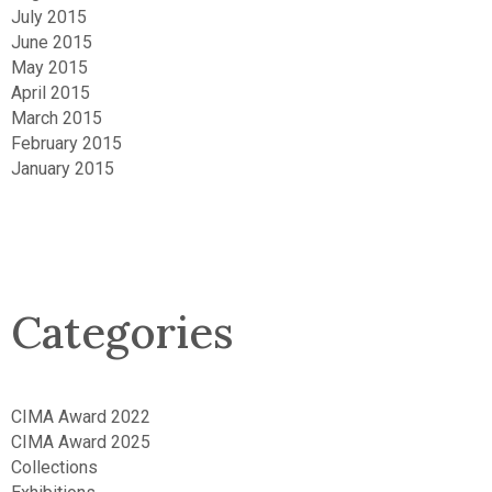
July 2015
June 2015
May 2015
April 2015
March 2015
February 2015
January 2015
Categories
CIMA Award 2022
CIMA Award 2025
Collections