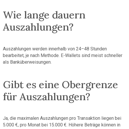
Wie lange dauern
Auszahlungen?
Auszahlungen werden innerhalb von 24–48 Stunden
bearbeitet, je nach Methode. E-Wallets sind meist schneller
als Banküberweisungen.
Gibt es eine Obergrenze
für Auszahlungen?
Ja, die maximalen Auszahlungen pro Transaktion liegen bei
5.000 €, pro Monat bei 15.000 €. Höhere Beträge können in