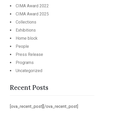
CIMA Award 2022
CIMA Award 2025
Collections
Exhibitions
Home block
People
Press Release
Programs
Uncategorized
Recent Posts
[ova_recent_post][/ova_recent_post]