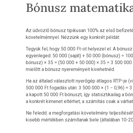
Bónusz matematika 
Az üdvözlő bónusz tipikusan 100% az első befizeté
követelménnyel. Nézzünk egy konkrét példát:
Tegyük fel, hogy 50 000 Ft-ot helyezel el. A bónus
egyenleged: 50 000 (saját) + 50 000 (bónusz) = 100
bónusz) × 35 = (50 000 + 50 000) × 35 = 3 500 000 
mielőtt a bónusz nyereményeit kivehetnéd.
Ha az általad választott nyerőgép átlagos RTP-je (v
500 000 Ft fogadás után: 3 500 000 × (1 − 0,96) = 
a kapott 50 000 Ft bónuszt, így statisztikailag a b
a konkrét kimenet eltérhet; a számítás csak a várhat
Ne feledd: a megforgatási követelmény teljesítéséh
kisebb mértékben számítanak bele (általában 10-