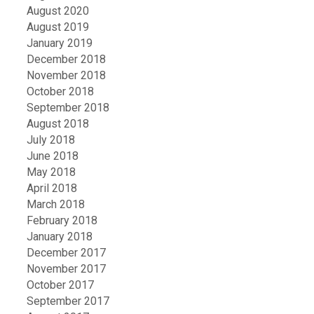
August 2020
August 2019
January 2019
December 2018
November 2018
October 2018
September 2018
August 2018
July 2018
June 2018
May 2018
April 2018
March 2018
February 2018
January 2018
December 2017
November 2017
October 2017
September 2017