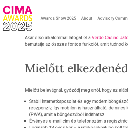
Awards Show 2025
About
Advisory Commi
Akár első alkalommal látogat el a
Verde Casino Ját
bemutatja az összes fontos funkciót, amit tudnod 
Mielőtt elkezdenéd
Mielőtt belevágnál, győződj meg arról, hogy az alább
Stabil internetkapcsolat és egy modern böngésző 
reszponzív, így mobilon is használható, de ninc
(PWA), amit a böngészőből indíthatsz.
Érvényes e-mail cím és telefonszám a regisztrá
Legalább 18 éves kor – a játékosoknak be kell tö