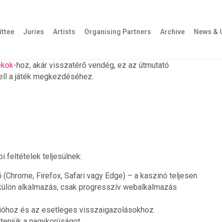
ttee
Juries
Artists
Organising Partners
Archive
News & 
ékok
-hoz, akár visszatérő vendég, ez az útmutató
kell a játék megkezdéséhez.
i feltételek teljesülnek:
(Chrome, Firefox, Safari vagy Edge) – a kaszinó teljesen
s külön alkalmazás, csak progresszív webalkalmazás
cióhoz és az esetleges visszaigazolásokhoz.
lteniük a nagykorúságot.