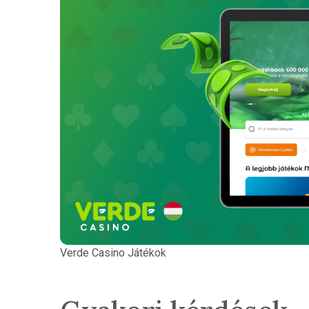
Verde Casino Játékok