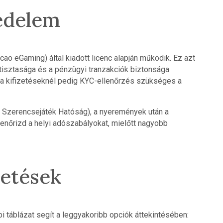
védelem
ao eGaming) által kiadott licenc alapján működik. Ez azt
ok tisztasága és a pénzügyi tranzakciók biztonsága
, a kifizetéseknél pedig KYC-ellenőrzés szükséges a
ai Szerencsejáték Hatóság), a nyeremények után a
llenőrizd a helyi adószabályokat, mielőtt nagyobb
zetések
 táblázat segít a leggyakoribb opciók áttekintésében: