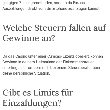
gängigen Zahlungsmethoden, sodass du Ein‑ und
Auszahlungen direkt vom Smartphone aus tätigen kannst.
Welche Steuern fallen auf
Gewinne an?
Da das Casino unter einer Curaçao-Lizenz operiert, können
Gewinne in deinem Heimatland der Einkommensteuer
unterliegen. Informiere dich bei einem Steuerberater über
deine persönliche Situation.
Gibt es Limits für
Einzahlungen?