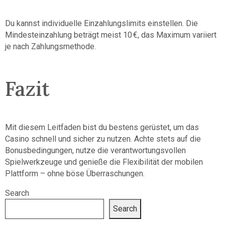
Du kannst individuelle Einzahlungslimits einstellen. Die
Mindesteinzahlung beträgt meist 10 €, das Maximum variiert
je nach Zahlungsmethode.
Fazit
Mit diesem Leitfaden bist du bestens gerüstet, um das
Casino schnell und sicher zu nutzen. Achte stets auf die
Bonusbedingungen, nutze die verantwortungsvollen
Spielwerkzeuge und genieße die Flexibilität der mobilen
Plattform – ohne böse Überraschungen.
Search
Search