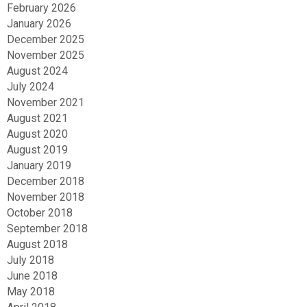
February 2026
January 2026
December 2025
November 2025
August 2024
July 2024
November 2021
August 2021
August 2020
August 2019
January 2019
December 2018
November 2018
October 2018
September 2018
August 2018
July 2018
June 2018
May 2018