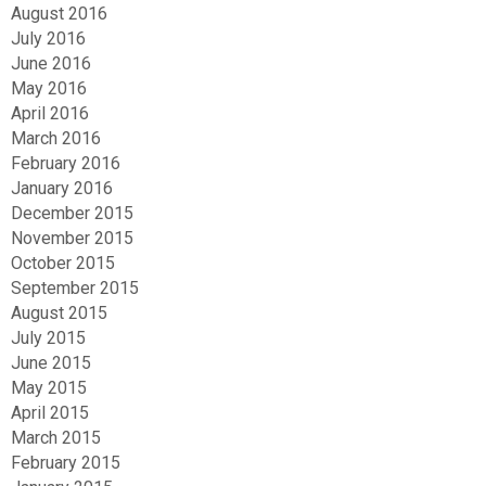
August 2016
July 2016
June 2016
May 2016
April 2016
March 2016
February 2016
January 2016
December 2015
November 2015
October 2015
September 2015
August 2015
July 2015
June 2015
May 2015
April 2015
March 2015
February 2015