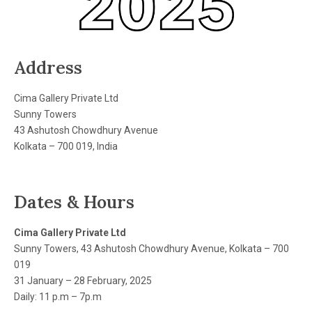
Address
Cima Gallery Private Ltd
Sunny Towers
43 Ashutosh Chowdhury Avenue
Kolkata – 700 019, India
Dates & Hours
Cima Gallery Private Ltd
Sunny Towers, 43 Ashutosh Chowdhury Avenue, Kolkata – 700
019
31 January – 28 February, 2025
Daily: 11 p.m – 7p.m