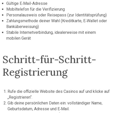
Gültige E‑Mail-Adresse
Mobiltelefon für die Verifizierung
Personalausweis oder Reisepass (zur Identitätsprüfung)
Zahlungsmethode deiner Wahl (Kreditkarte, E‑Wallet oder
Banküberweisung)
Stabile Internetverbindung, idealerweise mit einem
mobilen Gerät
Schritt-für-Schritt-
Registrierung
Rufe die offizielle Website des Casinos auf und klicke auf
„Registrieren“.
Gib deine persönlichen Daten ein: vollständiger Name,
Geburtsdatum, Adresse und E‑Mail.