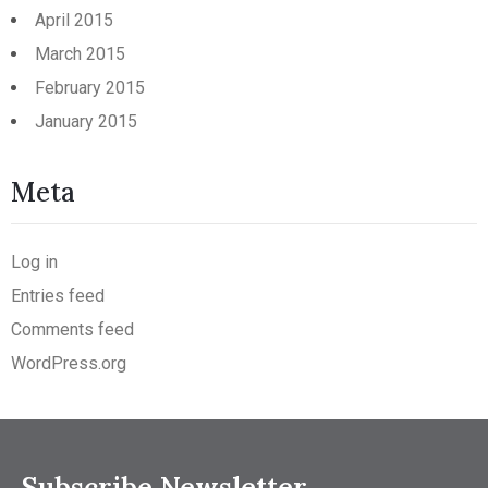
April 2015
March 2015
February 2015
January 2015
Meta
Log in
Entries feed
Comments feed
WordPress.org
Subscribe Newsletter