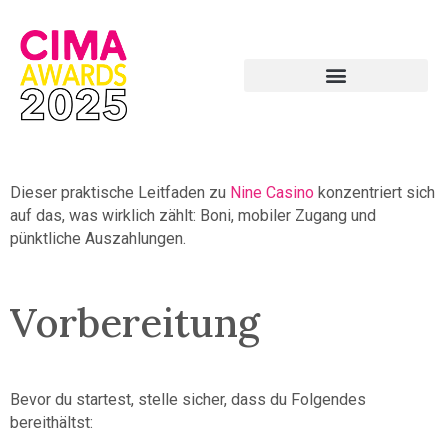
Dieser praktische Leitfaden zu
Nine Casino
konzentriert sich
auf das, was wirklich zählt: Boni, mobiler Zugang und
pünktliche Auszahlungen.
Vorbereitung
Bevor du startest, stelle sicher, dass du Folgendes
bereithältst: