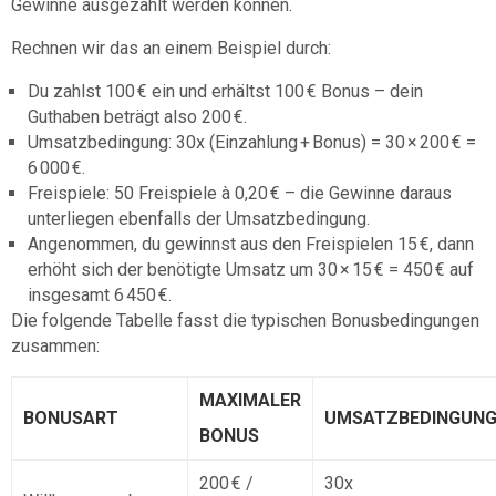
Gewinne ausgezahlt werden können.
Rechnen wir das an einem Beispiel durch:
Du zahlst 100 € ein und erhältst 100 € Bonus – dein
Guthaben beträgt also 200 €.
Umsatzbedingung: 30x (Einzahlung + Bonus) = 30 × 200 € =
6 000 €.
Freispiele: 50 Freispiele à 0,20 € – die Gewinne daraus
unterliegen ebenfalls der Umsatzbedingung.
Angenommen, du gewinnst aus den Freispielen 15 €, dann
erhöht sich der benötigte Umsatz um 30 × 15 € = 450 € auf
insgesamt 6 450 €.
Die folgende Tabelle fasst die typischen Bonusbedingungen
zusammen:
MAXIMALER
BONUSART
UMSATZBEDINGUN
BONUS
200 € /
30x