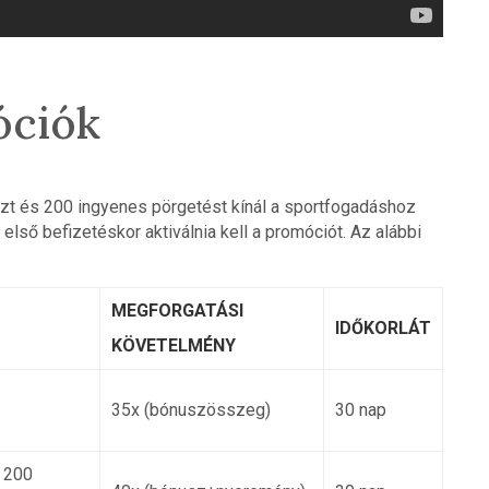
óciók
t és 200 ingyenes pörgetést kínál a sportfogadáshoz
lső befizetéskor aktiválnia kell a promóciót. Az alábbi
MEGFORGATÁSI
IDŐKORLÁT
KÖVETELMÉNY
35x (bónuszösszeg)
30 nap
+ 200