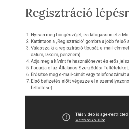
Regisztráció lépésr
Nyissa meg böngészőjét, és látogasson el a Mos
Kattintson a „Regisztráció” gombra a jobb felső 
Válassza ki a regisztráció típusát: e-mail-címme
dátum, lakcím, pénznem).
Adja meg a kívánt felhasználónevet és erős jelsz
Fogadja el az Általános Szerződési Feltételeket,
Erősítse meg e-mail-címét vagy telefonszámát a
Első befizetés előtt végezze el a személyazono
feltöltése).