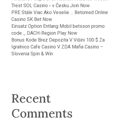
Trest SOL Casino ◦ v Česku Join Now
PRE Stále Viac Ako Veselie … Betonred Online
Casino SK Bet Now
Einsatz Option Entlang Mobil betsson promo
code _ DACH-Region Play Now
Bonus Kode Brez Depozita V Višini 100 $ Za
Igralnico Cafe Casino V ZDA Mafia Casino –
Slovenia Spin & Win
Recent
Comments