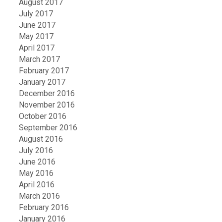
August 2017
July 2017
June 2017
May 2017
April 2017
March 2017
February 2017
January 2017
December 2016
November 2016
October 2016
September 2016
August 2016
July 2016
June 2016
May 2016
April 2016
March 2016
February 2016
January 2016