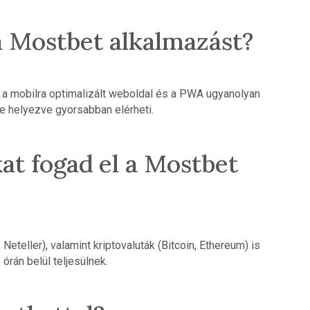
a Mostbet alkalmazást?
 a mobilra optimalizált weboldal és a PWA ugyanolyan
e helyezve gyorsabban elérheti.
at fogad el a Mostbet
 Neteller), valamint kriptovaluták (Bitcoin, Ethereum) is
órán belül teljesülnek.