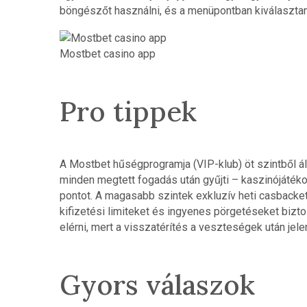
böngészőt használni, és a menüpontban kiválaszta
Mostbet casino app
Pro tippek
A Mostbet hűségprogramja (VIP-klub) öt szintből áll
minden megtett fogadás után gyűjti – kaszinójátékok
pontot. A magasabb szintek exkluzív heti casback
kifizetési limiteket és ingyenes pörgetéseket bizt
elérni, mert a visszatérítés a veszteségek után jelen
Gyors válaszok