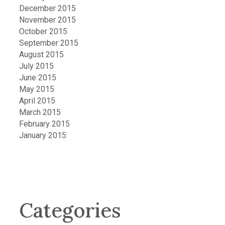
December 2015
November 2015
October 2015
September 2015
August 2015
July 2015
June 2015
May 2015
April 2015
March 2015
February 2015
January 2015
Categories