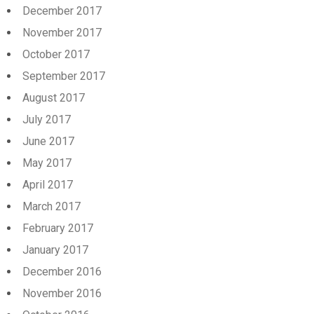
December 2017
November 2017
October 2017
September 2017
August 2017
July 2017
June 2017
May 2017
April 2017
March 2017
February 2017
January 2017
December 2016
November 2016