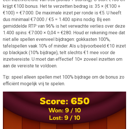
krijgt €100 bonus. Het te verzetten bedrag is: 35 × (€100 +
€100) = €7.000. De maximale inzet per ronde is €5. U heeft
dus minimaal €7.000 / €5 = 1.400 spins nodig. Bij een
gemiddelde RTP van 96% is het verwachte verlies over deze
1.400 spins: €7.000 × 0,04 = €280. Houd er rekening mee dat
niet alle spellen evenveel bijdragen: gokkasten 100%,
tafelspellen vaak 10% of minder. Als u bijvoorbeeld €10 inzet
op blackjack (10% bijdrage), telt slechts €1 mee voor de
inzetvereiste. U moet dan effectief 10× zoveel inzetten om
aan de vereiste te voldoen.
Tip: speel alleen spellen met 100% bijdrage om de bonus zo
efficiënt mogelijk vrij te spelen.