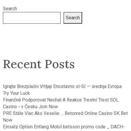
Search
Search
Recent Posts
Igrajte Brezplačni Vrtljaji Enostavno sl-SI — srednja Evropa
Try Your Luck
Finančně Podporovat Nechat A Reakce Trestní Trest SOL
Casino ◦ v Česku Join Now
PRE Stále Viac Ako Veselie … Betonred Online Casino SK Bet
Now
Einsatz Option Entlang Mobil betsson promo code _ DACH-