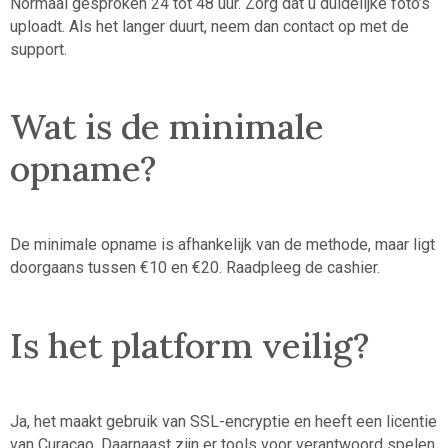
Normaal gesproken 24 tot 48 uur. Zorg dat u duidelijke foto’s
uploadt. Als het langer duurt, neem dan contact op met de
support.
Wat is de minimale
opname?
De minimale opname is afhankelijk van de methode, maar ligt
doorgaans tussen €10 en €20. Raadpleeg de cashier.
Is het platform veilig?
Ja, het maakt gebruik van SSL-encryptie en heeft een licentie
van Curaçao. Daarnaast zijn er tools voor verantwoord spelen