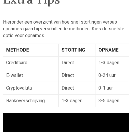
Hieronder een overzicht van hoe snel stortingen versus
opnames gaan bij verschillende methoden. Kies de snelste
optie voor opnames.
METHODE
STORTING
OPNAME
Creditcard
Direct
1-3 dagen
E-wallet
Direct
0-24 uur
Cryptovaluta
Direct
0-1 uur
Bankoverschrijving
1-3 dagen
3-5 dagen