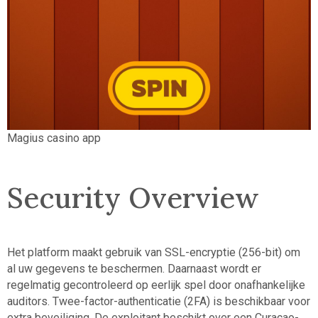
Magius casino app
Security Overview
Het platform maakt gebruik van SSL-encryptie (256-bit) om
al uw gegevens te beschermen. Daarnaast wordt er
regelmatig gecontroleerd op eerlijk spel door onafhankelijke
auditors. Twee-factor-authenticatie (2FA) is beschikbaar voor
extra beveiliging. De exploitant beschikt over een Curaçao-