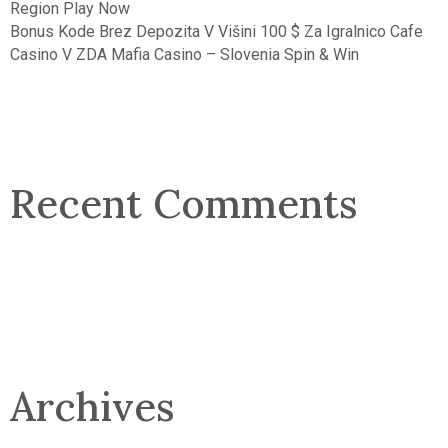
Region Play Now
Bonus Kode Brez Depozita V Višini 100 $ Za Igralnico Cafe
Casino V ZDA Mafia Casino – Slovenia Spin & Win
Recent Comments
Archives