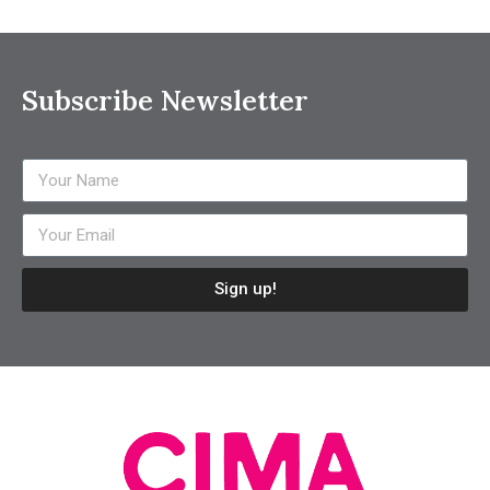
Subscribe Newsletter
Sign up!