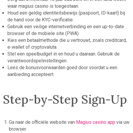
waar magius casino is toegestaan.
Houd een geldig identiteitsbewijs (paspoort, ID-kaart) bij
de hand voor de KYC-verificatie.
Gebruik een veilige internetverbinding en een up-to-date
browser of de mobiele site (PWA).
Kies een betaalmethode die u vertrouwt, zoals creditcard,
e-wallet of cryptovaluta.
Stel een speelbudget in en houd u daaraan. Gebruik de
verantwoordspelinstellingen.
Lees de bonusvoorwaarden goed door voordat u een
aanbieding accepteert.
Step-by-Step Sign-Up
Ga naar de officiële website van
Magius casino app
via uw
browser.