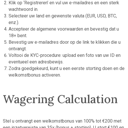
Klik op ‘Registreren’ en vul uw e-mailadres en een sterk
wachtwoord in.
Selecteer uw land en gewenste valuta (EUR, USD, BTC,
enz.).
Accepteer de algemene voorwaarden en bevestig dat u
18+ bent.
Bevestig uw e-mailadres door op de link te klikken die u
ontvangt.
Voltooi de KYC-procedure: upload een foto van uw ID en
eventueel een adresbewijs.
Zodra goedgekeurd, kunt u een eerste storting doen en de
welkomstbonus activeren.
Wagering Calculation
Stel u ontvangt een welkomstbonus van 100% tot €200 met
een inzetvereiste van 35x (bonus + storting). U stort €100 en