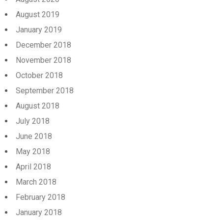
August 2019
January 2019
December 2018
November 2018
October 2018
September 2018
August 2018
July 2018
June 2018
May 2018
April 2018
March 2018
February 2018
January 2018