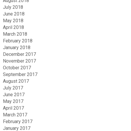
August 2018
July 2018
June 2018
May 2018
April 2018
March 2018
February 2018
January 2018
December 2017
November 2017
October 2017
September 2017
August 2017
July 2017
June 2017
May 2017
April 2017
March 2017
February 2017
January 2017