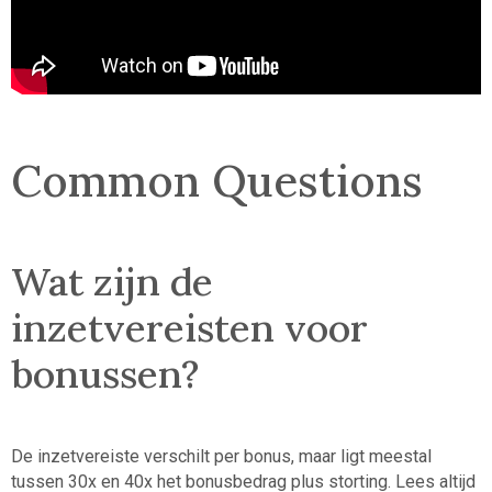
Common Questions
Wat zijn de
inzetvereisten voor
bonussen?
De inzetvereiste verschilt per bonus, maar ligt meestal
tussen 30x en 40x het bonusbedrag plus storting. Lees altijd