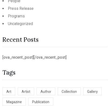
People
Press Release
Programs
Uncategorized
Recent Posts
[ova_recent_post][/ova_recent_post]
Tags
Art
Artist
Author
Collection
Gallery
Magazine
Publication