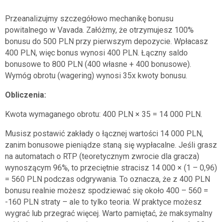
Przeanalizujmy szczegółowo mechanikę bonusu
powitalnego w Vavada. Załóżmy, że otrzymujesz 100%
bonusu do 500 PLN przy pierwszym depozycie. Wpłacasz
400 PLN, więc bonus wynosi 400 PLN. Łączny saldo
bonusowe to 800 PLN (400 własne + 400 bonusowe).
Wymóg obrotu (wagering) wynosi 35x kwoty bonusu.
Obliczenia:
Kwota wymaganego obrotu: 400 PLN × 35 = 14 000 PLN.
Musisz postawić zakłady o łącznej wartości 14 000 PLN,
zanim bonusowe pieniądze staną się wypłacalne. Jeśli grasz
na automatach o RTP (teoretycznym zwrocie dla gracza)
wynoszącym 96%, to przeciętnie stracisz 14 000 × (1 – 0,96)
= 560 PLN podczas odgrywania. To oznacza, że z 400 PLN
bonusu realnie możesz spodziewać się około 400 – 560 =
-160 PLN straty – ale to tylko teoria. W praktyce możesz
wygrać lub przegrać więcej. Warto pamiętać, że maksymalny