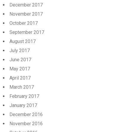
December 2017
November 2017
October 2017
September 2017
August 2017
July 2017
June 2017
May 2017
April 2017
March 2017
February 2017
January 2017
December 2016
November 2016