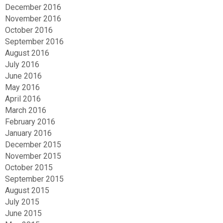
December 2016
November 2016
October 2016
September 2016
August 2016
July 2016
June 2016
May 2016
April 2016
March 2016
February 2016
January 2016
December 2015
November 2015
October 2015
September 2015
August 2015
July 2015
June 2015