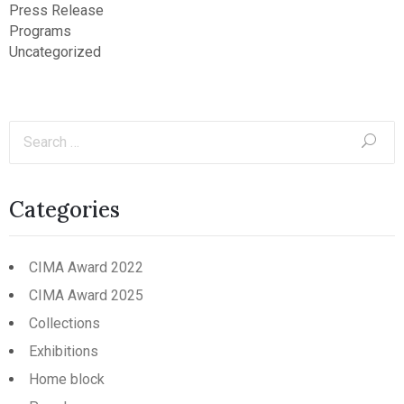
Press Release
Programs
Uncategorized
Categories
CIMA Award 2022
CIMA Award 2025
Collections
Exhibitions
Home block