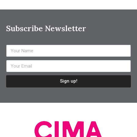
Subscribe Newsletter
Sign up!