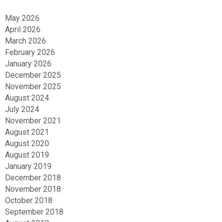
May 2026
April 2026
March 2026
February 2026
January 2026
December 2025
November 2025
August 2024
July 2024
November 2021
August 2021
August 2020
August 2019
January 2019
December 2018
November 2018
October 2018
September 2018