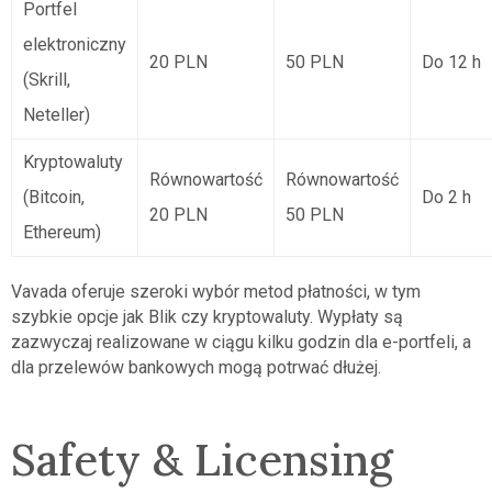
Portfel
elektroniczny
20 PLN
50 PLN
Do 12 h
(Skrill,
Neteller)
Kryptowaluty
Równowartość
Równowartość
(Bitcoin,
Do 2 h
20 PLN
50 PLN
Ethereum)
Vavada oferuje szeroki wybór metod płatności, w tym
szybkie opcje jak Blik czy kryptowaluty. Wypłaty są
zazwyczaj realizowane w ciągu kilku godzin dla e-portfeli, a
dla przelewów bankowych mogą potrwać dłużej.
Safety & Licensing