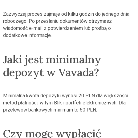
Zazwyczaj proces zajmuje od kilku godzin do jednego dnia
roboczego. Po przesłaniu dokumentów otrzymasz
wiadomość e-mail z potwierdzeniem lub prośbą o
dodatkowe informacje.
Jaki jest minimalny
depozyt w Vavada?
Minimalna kwota depozytu wynosi 20 PLN dla większości
metod płatności, w tym Blik i portfeli elektronicznych. Dla
przelewów bankowych minimum to 50 PLN.
Czy mogę wypłacić