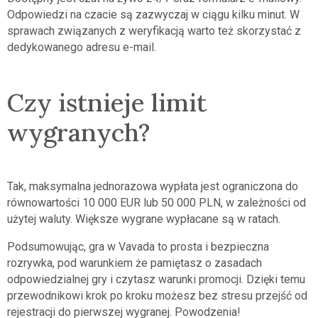
Odpowiedzi na czacie są zazwyczaj w ciągu kilku minut. W
sprawach związanych z weryfikacją warto też skorzystać z
dedykowanego adresu e-mail.
Czy istnieje limit
wygranych?
Tak, maksymalna jednorazowa wypłata jest ograniczona do
równowartości 10 000 EUR lub 50 000 PLN, w zależności od
użytej waluty. Większe wygrane wypłacane są w ratach.
Podsumowując, gra w Vavada to prosta i bezpieczna
rozrywka, pod warunkiem że pamiętasz o zasadach
odpowiedzialnej gry i czytasz warunki promocji. Dzięki temu
przewodnikowi krok po kroku możesz bez stresu przejść od
rejestracji do pierwszej wygranej. Powodzenia!