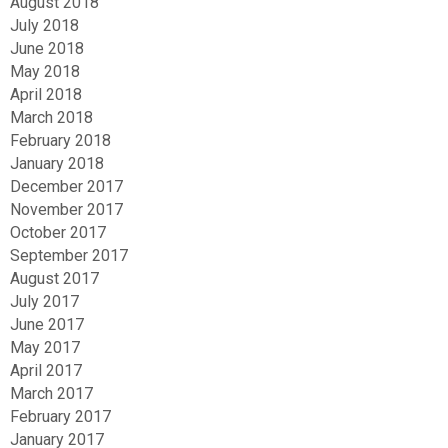
August 2018
July 2018
June 2018
May 2018
April 2018
March 2018
February 2018
January 2018
December 2017
November 2017
October 2017
September 2017
August 2017
July 2017
June 2017
May 2017
April 2017
March 2017
February 2017
January 2017