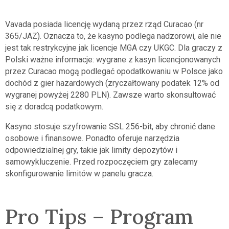
Vavada posiada licencję wydaną przez rząd Curacao (nr
365/JAZ). Oznacza to, że kasyno podlega nadzorowi, ale nie
jest tak restrykcyjne jak licencje MGA czy UKGC. Dla graczy z
Polski ważne informacje: wygrane z kasyn licencjonowanych
przez Curacao mogą podlegać opodatkowaniu w Polsce jako
dochód z gier hazardowych (zryczałtowany podatek 12% od
wygranej powyżej 2280 PLN). Zawsze warto skonsultować
się z doradcą podatkowym.
Kasyno stosuje szyfrowanie SSL 256-bit, aby chronić dane
osobowe i finansowe. Ponadto oferuje narzędzia
odpowiedzialnej gry, takie jak limity depozytów i
samowykluczenie. Przed rozpoczęciem gry zalecamy
skonfigurowanie limitów w panelu gracza.
Pro Tips – Program