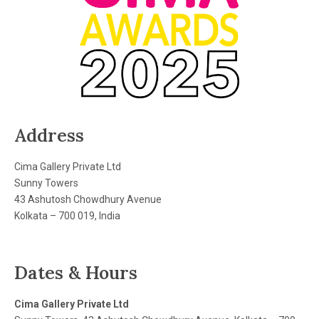
Address
Cima Gallery Private Ltd
Sunny Towers
43 Ashutosh Chowdhury Avenue
Kolkata – 700 019, India
Dates & Hours
Cima Gallery Private Ltd