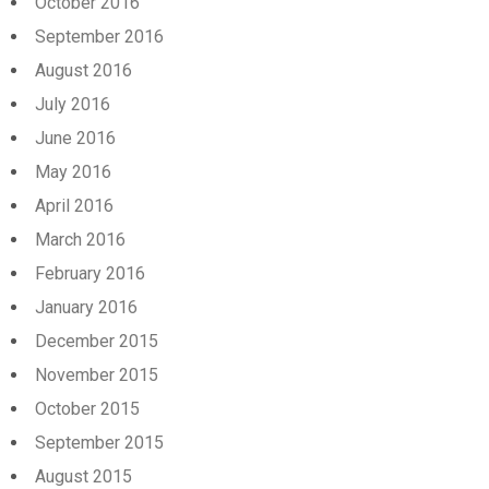
October 2016
September 2016
August 2016
July 2016
June 2016
May 2016
April 2016
March 2016
February 2016
January 2016
December 2015
November 2015
October 2015
September 2015
August 2015