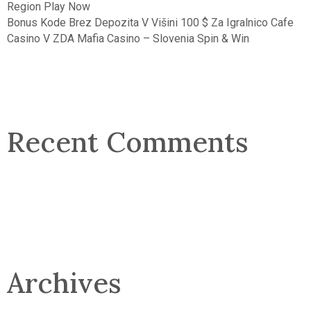
Region Play Now
Bonus Kode Brez Depozita V Višini 100 $ Za Igralnico Cafe
Casino V ZDA Mafia Casino – Slovenia Spin & Win
Recent Comments
Archives