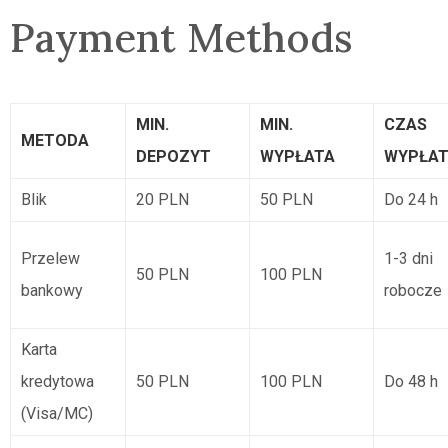
Payment Methods
MIN.
MIN.
CZAS
METODA
DEPOZYT
WYPŁATA
WYPŁA
Blik
20 PLN
50 PLN
Do 24 h
Przelew
1-3 dni
50 PLN
100 PLN
bankowy
robocze
Karta
kredytowa
50 PLN
100 PLN
Do 48 h
(Visa/MC)