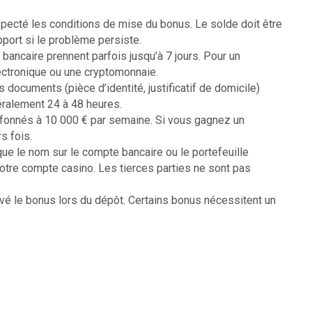
pecté les conditions de mise du bonus. Le solde doit être
pport si le problème persiste.
 bancaire prennent parfois jusqu’à 7 jours. Pour un
électronique ou une cryptomonnaie.
ocuments (pièce d’identité, justificatif de domicile)
éralement 24 à 48 heures.
afonnés à 10 000 € par semaine. Si vous gagnez un
s fois.
e le nom sur le compte bancaire ou le portefeuille
otre compte casino. Les tierces parties ne sont pas
vé le bonus lors du dépôt. Certains bonus nécessitent un