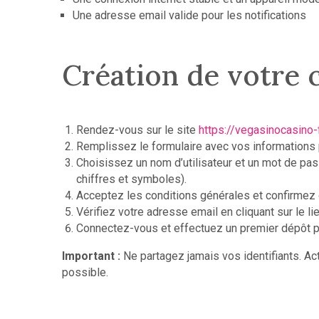
Une adresse email valide pour les notifications
Création de votre
Rendez-vous sur le site
https://vegasinocasino-f
Remplissez le formulaire avec vos informations 
Choisissez un nom d’utilisateur et un mot de pas
chiffres et symboles).
Acceptez les conditions générales et confirmez
Vérifiez votre adresse email en cliquant sur le l
Connectez-vous et effectuez un premier dépôt p
Important :
Ne partagez jamais vos identifiants. Act
possible.