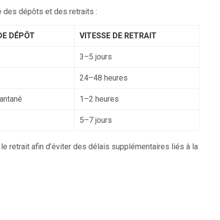
 des dépôts et des retraits :
DE DÉPÔT
VITESSE DE RETRAIT
3–5 jours
24–48 heures
tantané
1–2 heures
5–7 jours
e retrait afin d’éviter des délais supplémentaires liés à la