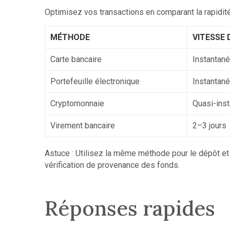
Optimisez vos transactions en comparant la rapidité
MÉTHODE
VITESSE 
Carte bancaire
Instantané
Portefeuille électronique
Instantané
Cryptomonnaie
Quasi-ins
Virement bancaire
2–3 jours
Astuce : Utilisez la même méthode pour le dépôt et l
vérification de provenance des fonds.
Réponses rapides