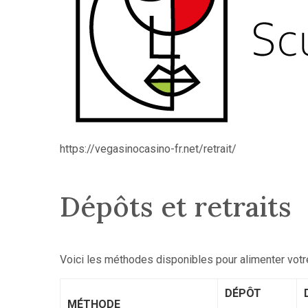
https://vegasinocasino-fr.net/retrait/
Dépôts et retraits
Voici les méthodes disponibles pour alimenter votre
DÉPÔT
MÉTHODE