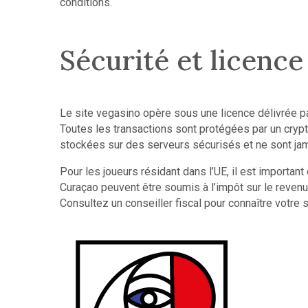
conditions.
Sécurité et licence
Le site vegasino opère sous une licence délivrée p
Toutes les transactions sont protégées par un cry
stockées sur des serveurs sécurisés et ne sont ja
Pour les joueurs résidant dans l’UE, il est importan
Curaçao peuvent être soumis à l’impôt sur le revenu
Consultez un conseiller fiscal pour connaître votre s