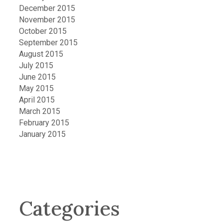
December 2015
November 2015
October 2015
September 2015
August 2015
July 2015
June 2015
May 2015
April 2015
March 2015
February 2015
January 2015
Categories