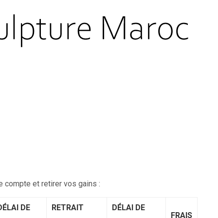
 compte et retirer vos gains :
DÉLAI DE
RETRAIT
DÉLAI DE
FRAIS