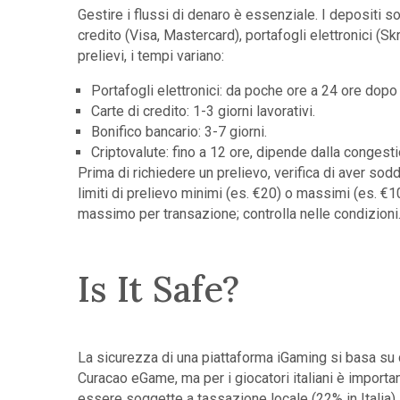
Gestire i flussi di denaro è essenziale. I depositi s
credito (Visa, Mastercard), portafogli elettronici (Skr
prelievi, i tempi variano:
Portafogli elettronici: da poche ore a 24 ore dopo l
Carte di credito: 1-3 giorni lavorativi.
Bonifico bancario: 3-7 giorni.
Criptovalute: fino a 12 ore, dipende dalla congesti
Prima di richiedere un prelievo, verifica di aver so
limiti di prelievo minimi (es. €20) o massimi (es. 
massimo per transazione; controlla nelle condizioni
Is It Safe?
La sicurezza di una piattaforma iGaming si basa su d
Curacao eGame, ma per i giocatori italiani è importa
essere soggette a tassazione locale (22% in Italia). 