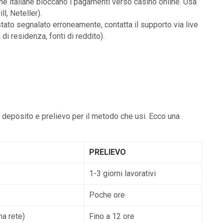
e italiane bloccano i pagamenti verso casinò online. Usa
l, Neteller).
tato segnalato erroneamente, contatta il supporto via live
di residenza, fonti di reddito).
i deposito e prelievo per il metodo che usi. Ecco una
PRELIEVO
1-3 giorni lavorativi
Poche ore
a rete)
Fino a 12 ore