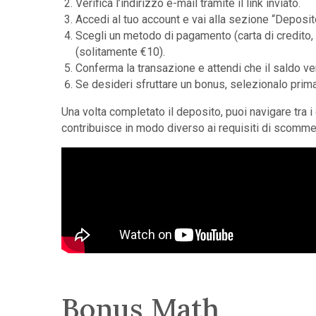
Verifica l’indirizzo e-mail tramite il link inviato.
Accedi al tuo account e vai alla sezione “Deposit
Scegli un metodo di pagamento (carta di credito, S
(solitamente €10).
Conferma la transazione e attendi che il saldo ve
Se desideri sfruttare un bonus, selezionalo prim
Una volta completato il deposito, puoi navigare tra i 
contribuisce in modo diverso ai requisiti di scomm
Bonus Math