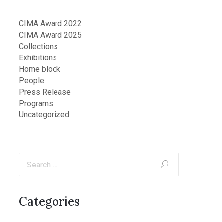
CIMA Award 2022
CIMA Award 2025
Collections
Exhibitions
Home block
People
Press Release
Programs
Uncategorized
Categories