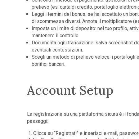
prelievo (es. carta di credito, portafoglio elettroni
Leggi i termini del bonus: se hai accettato un bon
di scommessa diversi. Annota il moltiplicatore (es
Imposta un limite di deposito: nel tuo profilo, attiv
mantenere il controllo.
Documenta ogni transazione: salva screenshot del
eventuali contestazioni.
Scegli un metodo di prelievo veloce: i portafogli el
bonifici bancari.
Account Setup
La registrazione su una piattaforma sicura è il fonda
passaggi:
Clicca su “Registrati” e inserisci e-mail, password