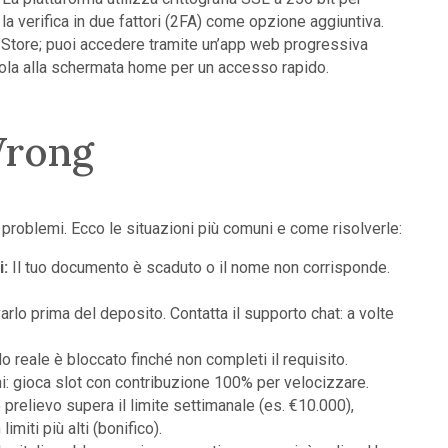
e la verifica in due fattori (2FA) come opzione aggiuntiva.
 Store; puoi accedere tramite un’app web progressiva
la alla schermata home per un accesso rapido.
Wrong
i problemi. Ecco le situazioni più comuni e come risolverle:
i:
Il tuo documento è scaduto o il nome non corrisponde.
arlo prima del deposito. Contatta il supporto chat: a volte
do reale è bloccato finché non completi il requisito.
hi: gioca slot con contribuzione 100% per velocizzare.
o prelievo supera il limite settimanale (es. €10.000),
miti più alti (bonifico).