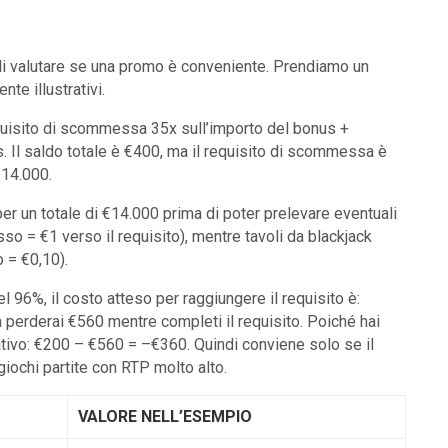
i valutare se una promo è conveniente. Prendiamo un
te illustrativi.
uisito di scommessa 35x sull’importo del bonus +
. Il saldo totale è €400, ma il requisito di scommessa è
€14.000.
r un totale di €14.000 prima di poter prelevare eventuali
o = €1 verso il requisito), mentre tavoli da blackjack
 = €0,10).
el 96%, il costo atteso per raggiungere il requisito è:
a perderai €560 mentre completi il requisito. Poiché hai
ativo: €200 – €560 = –€360. Quindi conviene solo se il
iochi partite con RTP molto alto.
VALORE NELL’ESEMPIO