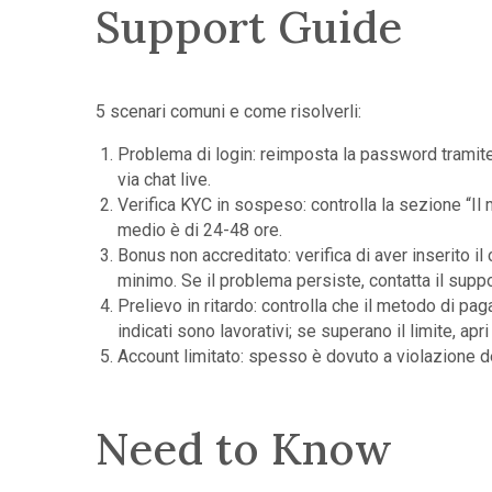
Support Guide
5 scenari comuni e come risolverli:
Problema di login: reimposta la password tramite
via chat live.
Verifica KYC in sospeso: controlla la sezione “Il 
medio è di 24-48 ore.
Bonus non accreditato: verifica di aver inserito i
minimo. Se il problema persiste, contatta il suppo
Prelievo in ritardo: controlla che il metodo di pa
indicati sono lavorativi; se superano il limite, apri 
Account limitato: spesso è dovuto a violazione dei
Need to Know