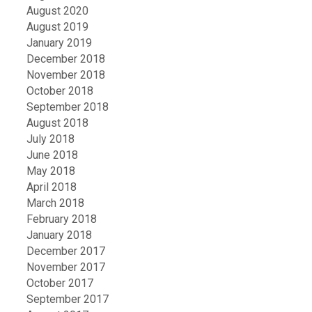
August 2020
August 2019
January 2019
December 2018
November 2018
October 2018
September 2018
August 2018
July 2018
June 2018
May 2018
April 2018
March 2018
February 2018
January 2018
December 2017
November 2017
October 2017
September 2017