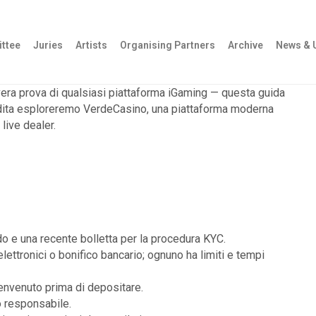
ttee
Juries
Artists
Organising Partners
Archive
News & 
 vera prova di qualsiasi piattaforma iGaming — questa guida
ndita esploreremo VerdeCasino, una piattaforma moderna
live dealer.
ido e una recente bolletta per la procedura KYC.
lettronici o bonifico bancario; ognuno ha limiti e tempi
envenuto prima di depositare.
o responsabile.