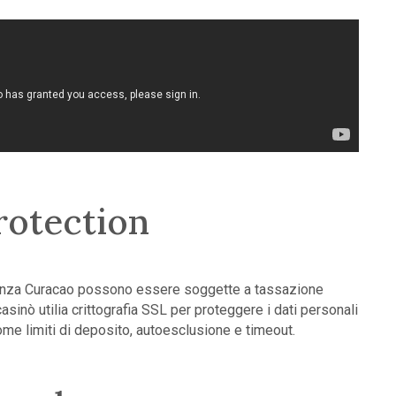
rotection
 licenza Curacao possono essere soggette a tassazione
 casinò utilia crittografia SSL per proteggere i dati personali
come limiti di deposito, autoesclusione e timeout.