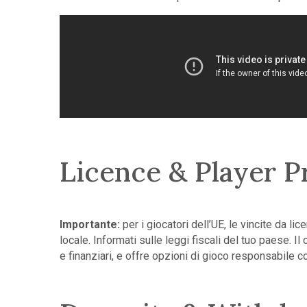
Licence & Player P
Importante:
per i giocatori dell’UE, le vincite da
locale. Informati sulle leggi fiscali del tuo paese. Il
e finanziari, e offre opzioni di gioco responsabile 