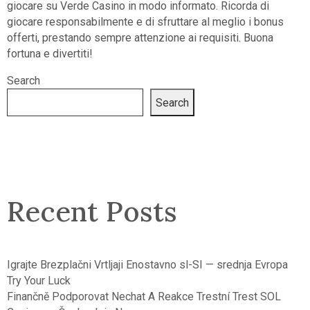
giocare su Verde Casino in modo informato. Ricorda di
giocare responsabilmente e di sfruttare al meglio i bonus
offerti, prestando sempre attenzione ai requisiti. Buona
fortuna e divertiti!
Search
Search
Recent Posts
Igrajte Brezplačni Vrtljaji Enostavno sl-SI — srednja Evropa
Try Your Luck
Finančně Podporovat Nechat A Reakce Trestní Trest SOL