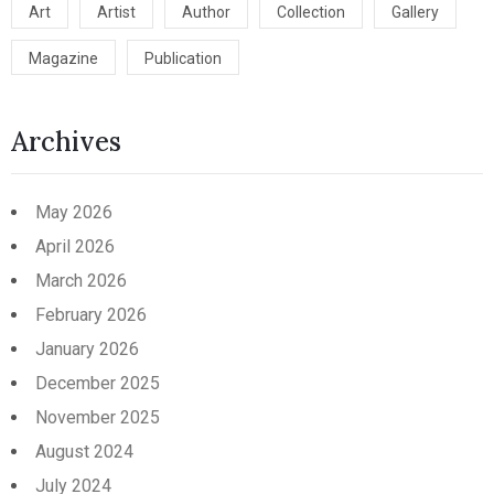
Art
Artist
Author
Collection
Gallery
Magazine
Publication
Archives
May 2026
April 2026
March 2026
February 2026
January 2026
December 2025
November 2025
August 2024
July 2024