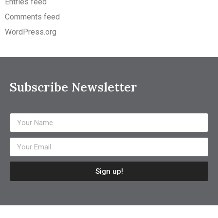
Entries feed
Comments feed
WordPress.org
Subscribe Newsletter
Sign up!