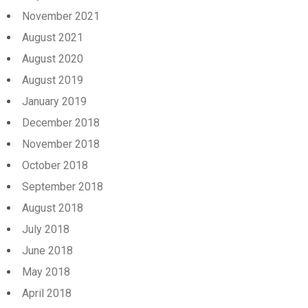
November 2021
August 2021
August 2020
August 2019
January 2019
December 2018
November 2018
October 2018
September 2018
August 2018
July 2018
June 2018
May 2018
April 2018