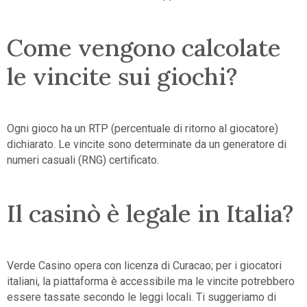
Come vengono calcolate
le vincite sui giochi?
Ogni gioco ha un RTP (percentuale di ritorno al giocatore)
dichiarato. Le vincite sono determinate da un generatore di
numeri casuali (RNG) certificato.
Il casinò è legale in Italia?
Verde Casino opera con licenza di Curacao; per i giocatori
italiani, la piattaforma è accessibile ma le vincite potrebbero
essere tassate secondo le leggi locali. Ti suggeriamo di