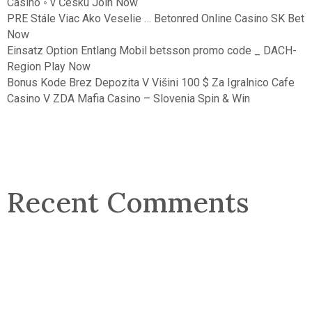
Casino ◦ v Česku Join Now
PRE Stále Viac Ako Veselie … Betonred Online Casino SK Bet
Now
Einsatz Option Entlang Mobil betsson promo code _ DACH-
Region Play Now
Bonus Kode Brez Depozita V Višini 100 $ Za Igralnico Cafe
Casino V ZDA Mafia Casino – Slovenia Spin & Win
Recent Comments