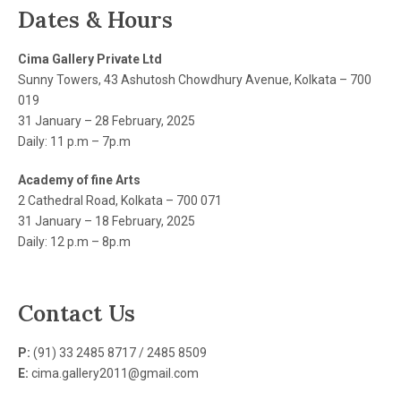
Dates & Hours
Cima Gallery Private Ltd
Sunny Towers, 43 Ashutosh Chowdhury Avenue, Kolkata – 700
019
31 January – 28 February, 2025
Daily: 11 p.m – 7p.m
Academy of fine Arts
2 Cathedral Road, Kolkata – 700 071
31 January – 18 February, 2025
Daily: 12 p.m – 8p.m
Contact Us
P:
(91) 33 2485 8717 / 2485 8509
E:
cima.gallery2011@gmail.com