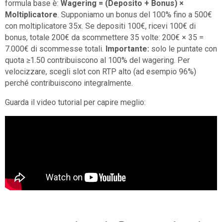
formula base è:
Wagering = (Deposito + Bonus) ×
Moltiplicatore
. Supponiamo un bonus del 100% fino a 500€
con moltiplicatore 35x. Se depositi 100€, ricevi 100€ di
bonus, totale 200€ da scommettere 35 volte: 200€ × 35 =
7.000€ di scommesse totali.
Importante:
solo le puntate con
quota ≥1.50 contribuiscono al 100% del wagering. Per
velocizzare, scegli slot con RTP alto (ad esempio 96%)
perché contribuiscono integralmente.
Guarda il video tutorial per capire meglio: