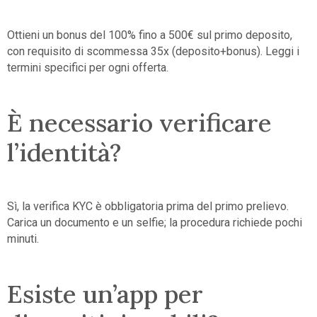
Ottieni un bonus del 100% fino a 500€ sul primo deposito,
con requisito di scommessa 35x (deposito+bonus). Leggi i
termini specifici per ogni offerta.
È necessario verificare
l’identità?
Sì, la verifica KYC è obbligatoria prima del primo prelievo.
Carica un documento e un selfie; la procedura richiede pochi
minuti.
Esiste un’app per