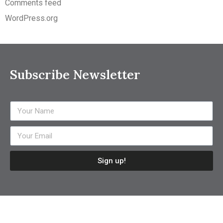
Comments feed
WordPress.org
Subscribe Newsletter
Sign up!