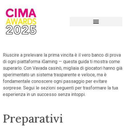
Riuscire a prelevare la prima vincita è il vero banco di prova
di ogni piattaforma iGaming — questa guida ti mostra come
superarlo. Con Vavada casinò, migliaia di giocatori hanno già
sperimentato un sistema trasparente e veloce, ma è
fondamentale conoscere ogni passaggio per evitare
sorprese. Segui le sezioni seguenti per trasformare la tua
esperienza in un successo senza intoppi.
Preparativi