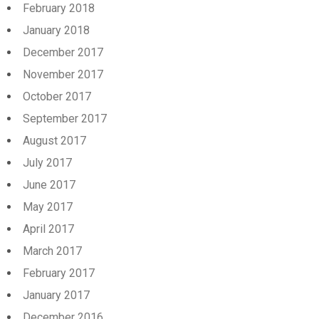
February 2018
January 2018
December 2017
November 2017
October 2017
September 2017
August 2017
July 2017
June 2017
May 2017
April 2017
March 2017
February 2017
January 2017
December 2016