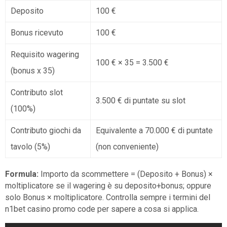
Deposito
100 €
Bonus ricevuto
100 €
Requisito wagering
100 € × 35 = 3.500 €
(bonus x 35)
Contributo slot
3.500 € di puntate su slot
(100%)
Contributo giochi da
Equivalente a 70.000 € di puntate
tavolo (5%)
(non conveniente)
Formula:
Importo da scommettere = (Deposito + Bonus) ×
moltiplicatore se il wagering è su deposito+bonus; oppure
solo Bonus × moltiplicatore. Controlla sempre i termini del
n1bet casino promo code per sapere a cosa si applica.