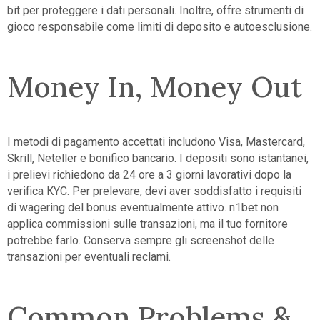
bit per proteggere i dati personali. Inoltre, offre strumenti di
gioco responsabile come limiti di deposito e autoesclusione.
Money In, Money Out
I metodi di pagamento accettati includono Visa, Mastercard,
Skrill, Neteller e bonifico bancario. I depositi sono istantanei,
i prelievi richiedono da 24 ore a 3 giorni lavorativi dopo la
verifica KYC. Per prelevare, devi aver soddisfatto i requisiti
di wagering del bonus eventualmente attivo. n1bet non
applica commissioni sulle transazioni, ma il tuo fornitore
potrebbe farlo. Conserva sempre gli screenshot delle
transazioni per eventuali reclami.
Common Problems &