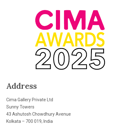
Address
Cima Gallery Private Ltd
Sunny Towers
43 Ashutosh Chowdhury Avenue
Kolkata – 700 019, India