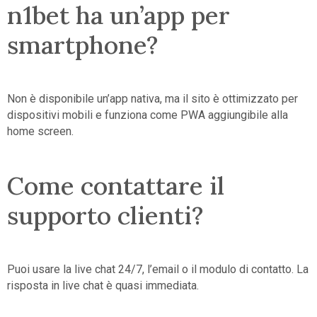
n1bet ha un’app per
smartphone?
Non è disponibile un’app nativa, ma il sito è ottimizzato per
dispositivi mobili e funziona come PWA aggiungibile alla
home screen.
Come contattare il
supporto clienti?
Puoi usare la live chat 24/7, l’email o il modulo di contatto. La
risposta in live chat è quasi immediata.