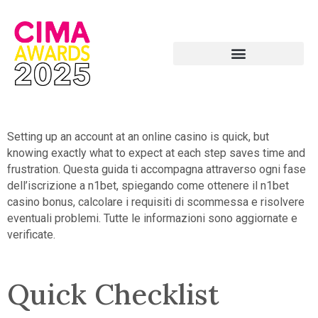
Setting up an account at an online casino is quick, but
knowing exactly what to expect at each step saves time and
frustration. Questa guida ti accompagna attraverso ogni fase
dell’iscrizione a n1bet, spiegando come ottenere il n1bet
casino bonus, calcolare i requisiti di scommessa e risolvere
eventuali problemi. Tutte le informazioni sono aggiornate e
verificate.
Quick Checklist