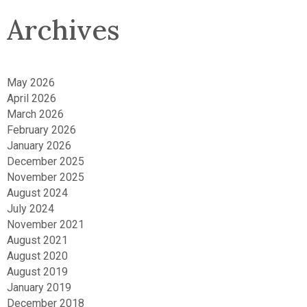
Archives
May 2026
April 2026
March 2026
February 2026
January 2026
December 2025
November 2025
August 2024
July 2024
November 2021
August 2021
August 2020
August 2019
January 2019
December 2018