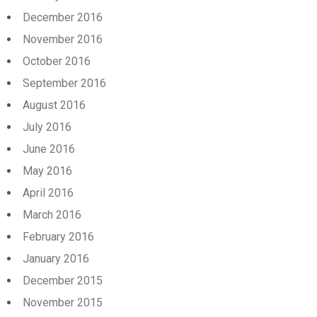
December 2016
November 2016
October 2016
September 2016
August 2016
July 2016
June 2016
May 2016
April 2016
March 2016
February 2016
January 2016
December 2015
November 2015