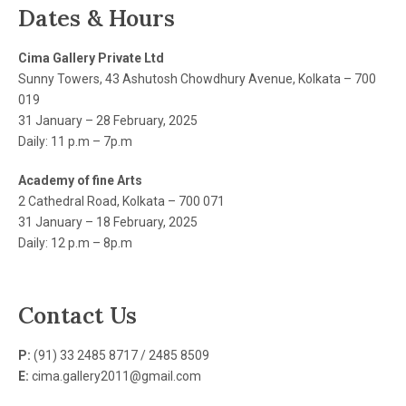
Dates & Hours
Cima Gallery Private Ltd
Sunny Towers, 43 Ashutosh Chowdhury Avenue, Kolkata – 700
019
31 January – 28 February, 2025
Daily: 11 p.m – 7p.m
Academy of fine Arts
2 Cathedral Road, Kolkata – 700 071
31 January – 18 February, 2025
Daily: 12 p.m – 8p.m
Contact Us
P:
(91) 33 2485 8717 / 2485 8509
E:
cima.gallery2011@gmail.com