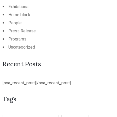
Exhibitions
Home block
People
Press Release
Programs
Uncategorized
Recent Posts
[ova_recent_post][/ova_recent_post]
Tags