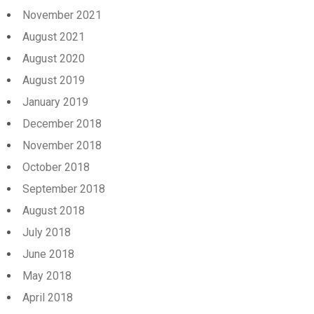
November 2021
August 2021
August 2020
August 2019
January 2019
December 2018
November 2018
October 2018
September 2018
August 2018
July 2018
June 2018
May 2018
April 2018