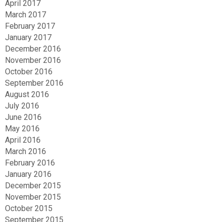
April 2017
March 2017
February 2017
January 2017
December 2016
November 2016
October 2016
September 2016
August 2016
July 2016
June 2016
May 2016
April 2016
March 2016
February 2016
January 2016
December 2015
November 2015
October 2015
September 2015