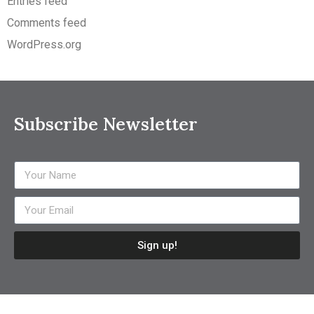
Entries feed
Comments feed
WordPress.org
Subscribe Newsletter
Sign up!