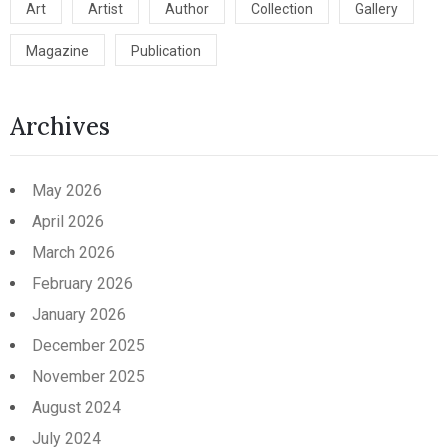
Art
Artist
Author
Collection
Gallery
Magazine
Publication
Archives
May 2026
April 2026
March 2026
February 2026
January 2026
December 2025
November 2025
August 2024
July 2024