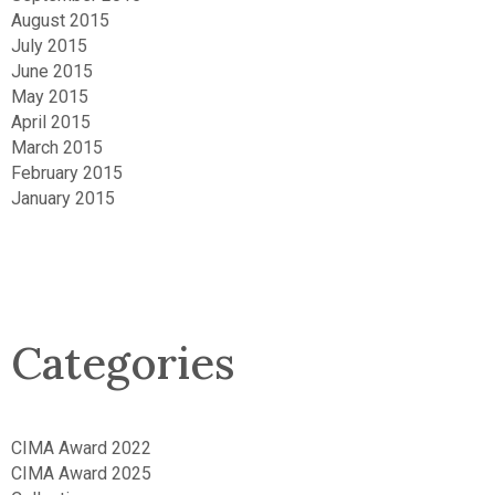
August 2015
July 2015
June 2015
May 2015
April 2015
March 2015
February 2015
January 2015
Categories
CIMA Award 2022
CIMA Award 2025