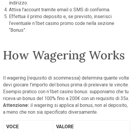
indirizzo.
Attiva l’account tramite email o SMS di conferma.
Effettua il primo deposito e, se previsto, inserisci
l’eventuale n1bet casino promo code nella sezione
“Bonus”.
How Wagering Works
Il wagering (requisito di scommessa) determina quante volte
devi giocare l’importo del bonus prima di prelevare le vincite.
Esempio pratico con n1bet casino bonus: supponiamo che tu
riceva un bonus del 100% fino a 200€ con un requisito di 35x.
Attenzione:
il wagering si applica al bonus, non al deposito,
a meno che non sia specificato diversamente.
VOCE
VALORE