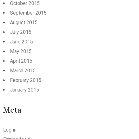
October 2015
September 2015
August 2015
July 2015
June 2015
May 2015
April 2015
March 2015
February 2015
January 2015
Meta
Log in