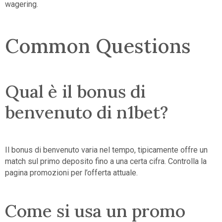
wagering.
Common Questions
Qual è il bonus di
benvenuto di n1bet?
Il bonus di benvenuto varia nel tempo, tipicamente offre un
match sul primo deposito fino a una certa cifra. Controlla la
pagina promozioni per l’offerta attuale.
Come si usa un promo