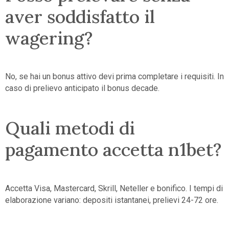
aver soddisfatto il
wagering?
No, se hai un bonus attivo devi prima completare i requisiti. In
caso di prelievo anticipato il bonus decade.
Quali metodi di
pagamento accetta n1bet?
Accetta Visa, Mastercard, Skrill, Neteller e bonifico. I tempi di
elaborazione variano: depositi istantanei, prelievi 24-72 ore.