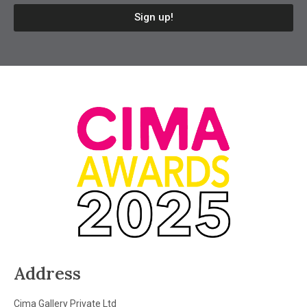
Sign up!
Address
Cima Gallery Private Ltd