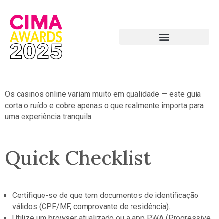
Os casinos online variam muito em qualidade — este guia
corta o ruído e cobre apenas o que realmente importa para
uma experiência tranquila.
Quick Checklist
Certifique-se de que tem documentos de identificação
válidos (CPF/MF, comprovante de residência).
Utilize um browser atualizado ou a app PWA (Progressive