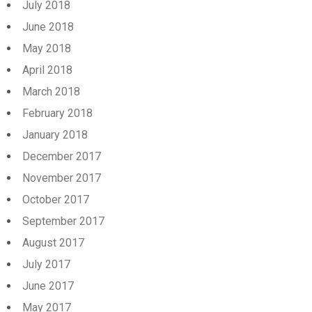
July 2018
June 2018
May 2018
April 2018
March 2018
February 2018
January 2018
December 2017
November 2017
October 2017
September 2017
August 2017
July 2017
June 2017
May 2017