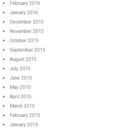
February 2016
January 2016
December 2015
November 2015
October 2015
September 2015
August 2015
July 2015
June 2015
May 2015
April 2015
March 2015
February 2015
January 2015