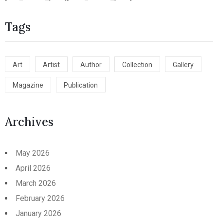
Tags
Art
Artist
Author
Collection
Gallery
Magazine
Publication
Archives
May 2026
April 2026
March 2026
February 2026
January 2026