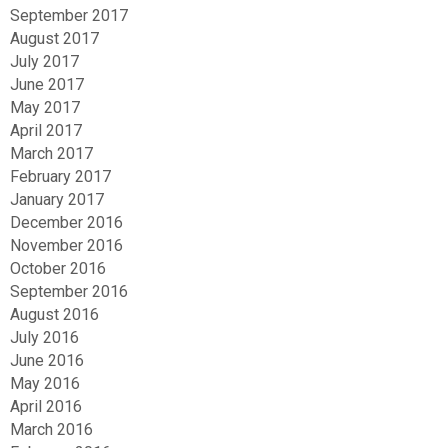
September 2017
August 2017
July 2017
June 2017
May 2017
April 2017
March 2017
February 2017
January 2017
December 2016
November 2016
October 2016
September 2016
August 2016
July 2016
June 2016
May 2016
April 2016
March 2016