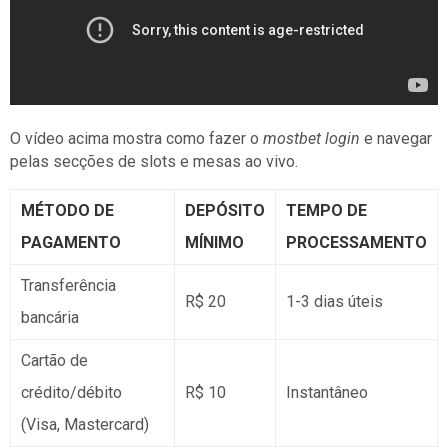
O vídeo acima mostra como fazer o
mostbet login
e navegar
pelas secções de slots e mesas ao vivo.
MÉTODO DE
DEPÓSITO
TEMPO DE
PAGAMENTO
MÍNIMO
PROCESSAMENTO
Transferência
R$ 20
1-3 dias úteis
bancária
Cartão de
crédito/débito
R$ 10
Instantâneo
(Visa, Mastercard)