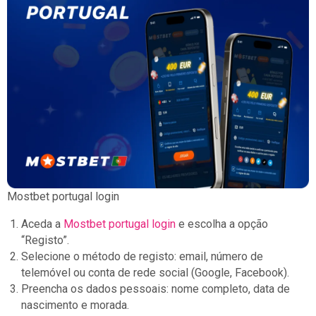
Mostbet portugal login
Aceda a
Mostbet portugal login
e escolha a opção
“Registo”.
Selecione o método de registo: email, número de
telemóvel ou conta de rede social (Google, Facebook).
Preencha os dados pessoais: nome completo, data de
nascimento e morada.