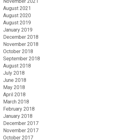
November 2021
August 2021
August 2020
August 2019
January 2019
December 2018
November 2018
October 2018
September 2018
August 2018
July 2018
June 2018
May 2018
April 2018
March 2018
February 2018
January 2018
December 2017
November 2017
October 2017