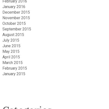
February 2016
January 2016
December 2015
November 2015
October 2015
September 2015
August 2015
July 2015
June 2015
May 2015
April 2015
March 2015
February 2015
January 2015