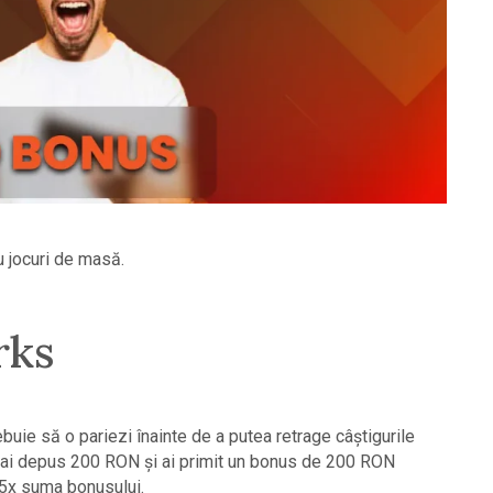
u jocuri de masă.
rks
buie să o pariezi înainte de a putea retrage câștigurile
ai depus 200 RON și ai primit un bonus de 200 RON
35x suma bonusului.