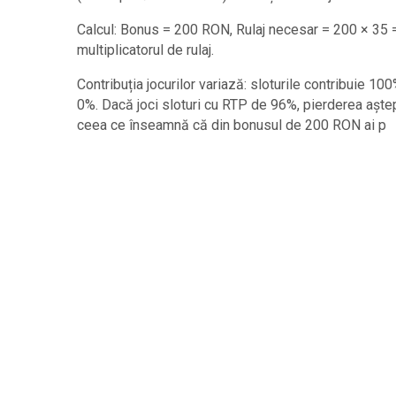
Calcul: Bonus = 200 RON, Rulaj necesar = 200 × 35 
multiplicatorul de rulaj.
Contribuția jocurilor variază: sloturile contribuie 10
0%. Dacă joci sloturi cu RTP de 96%, pierderea aște
ceea ce înseamnă că din bonusul de 200 RON ai p