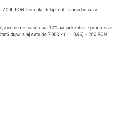
= 7.000 RON. Formula: Rulaj total = suma bonus ×
0%, jocurile de masă doar 10%, iar jackpoturile progresive
ptată după rulaj este de 7.000 × (1 – 0,96) = 280 RON,