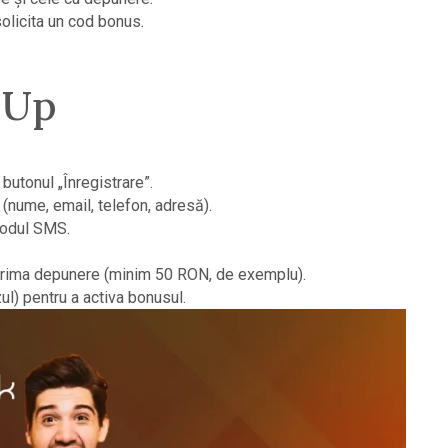
solicita un cod bonus.
-Up
butonul „Înregistrare”.
(nume, email, telefon, adresă).
 codul SMS.
prima depunere (minim 50 RON, de exemplu).
l) pentru a activa bonusul.