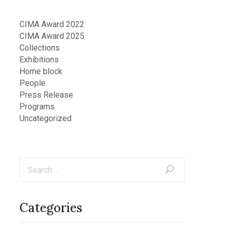
CIMA Award 2022
CIMA Award 2025
Collections
Exhibitions
Home block
People
Press Release
Programs
Uncategorized
Categories