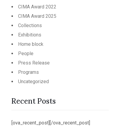
CIMA Award 2022
CIMA Award 2025
Collections
Exhibitions
Home block
People
Press Release
Programs
Uncategorized
Recent Posts
[ova_recent_post][/ova_recent_post]