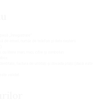
ău
pasă „Înregistrare”.
de email, număr de telefon și data nașterii.
).
 litere mari, mici, cifre și simboluri.
nbox.
ntitate, factura de utilități și dovada plății (dacă este
este validat.
rilor