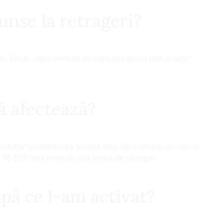
unse la retrageri?
. Totuși, unele metode de plată pot aplica taxe proprii –
ă afectează?
returnat jucătorilor pe termen lung. De exemplu, un slot cu
96 EUR sunt returnați sub formă de câștiguri.
pă ce l-am activat?