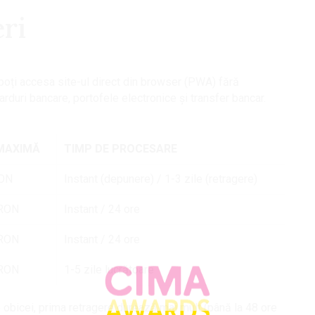
ri
poți accesa site-ul direct din browser (PWA) fără
duri bancare, portofele electronice și transfer bancar.
MAXIMĂ
TIMP DE PROCESARE
RON
Instant (depunere) / 1-3 zile (retragere)
 RON
Instant / 24 ore
 RON
Instant / 24 ore
 RON
1-5 zile lucrătoare
 obicei, prima retragere durează mai mult (până la 48 ore