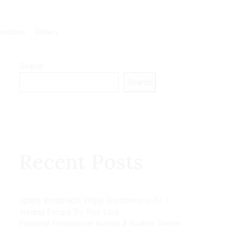
Updates
Gallery
Search
Search
Recent Posts
Igrajte Brezplačni Vrtljaji Enostavno sl-SI —
srednja Evropa Try Your Luck
Finančně Podporovat Nechat A Reakce Trestní