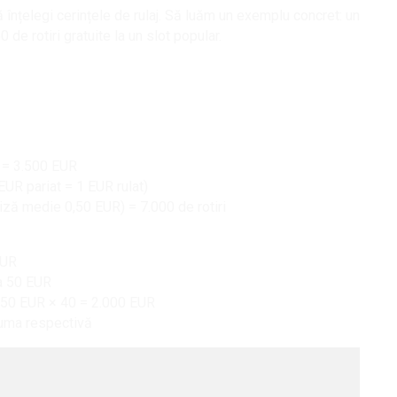
să înțelegi cerințele de rulaj. Să luăm un exemplu concret: un
e rotiri gratuite la un slot popular.
0 = 3.500 EUR
 EUR pariat = 1 EUR rulat)
iză medie 0,50 EUR) = 7.000 de rotiri
EUR
la 50 EUR
 → 50 EUR × 40 = 2.000 EUR
 suma respectivă