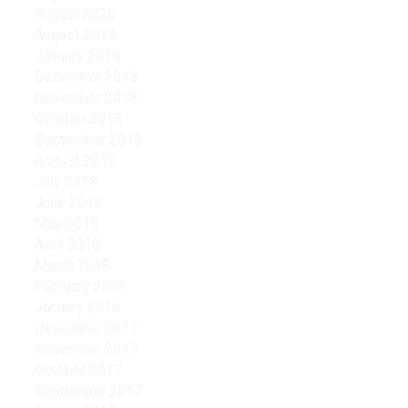
August 2020
August 2019
January 2019
December 2018
November 2018
October 2018
September 2018
August 2018
July 2018
June 2018
May 2018
April 2018
March 2018
February 2018
January 2018
December 2017
November 2017
October 2017
September 2017