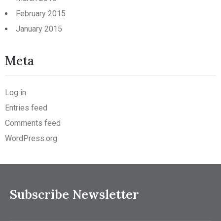
February 2015
January 2015
Meta
Log in
Entries feed
Comments feed
WordPress.org
Subscribe Newsletter