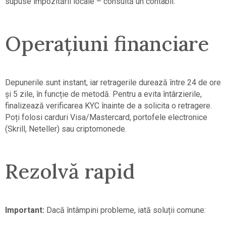
supuse impozitării locale – consultă un contabil.
Operațiuni financiare
Depunerile sunt instant, iar retragerile durează între 24 de ore
și 5 zile, în funcție de metodă. Pentru a evita întârzierile,
finalizează verificarea KYC înainte de a solicita o retragere.
Poți folosi carduri Visa/Mastercard, portofele electronice
(Skrill, Neteller) sau criptomonede.
Rezolvă rapid
Important:
Dacă întâmpini probleme, iată soluții comune: