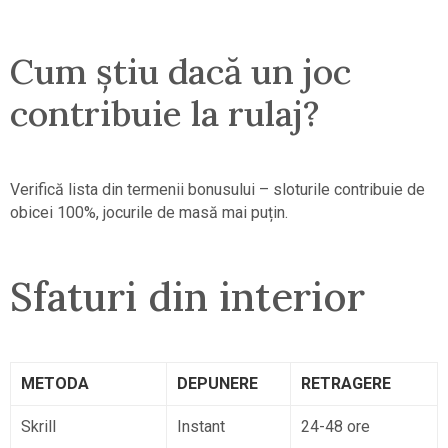
Cum știu dacă un joc
contribuie la rulaj?
Verifică lista din termenii bonusului – sloturile contribuie de
obicei 100%, jocurile de masă mai puțin.
Sfaturi din interior
METODA
DEPUNERE
RETRAGERE
Skrill
Instant
24-48 ore