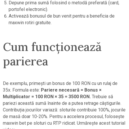
Depune prima sumă folosind o metodă preferată (card,
portofel electronic).
Activează bonusul de bun venit pentru a beneficia de
maxwin rotiri gratuite.
Cum funcționează
parierea
De exemplu, primești un bonus de 100 RON cu un rulaj de
35x. Formula este:
Pariere necesară = Bonus ×
Multiplicator = 100 RON × 35 = 3500 RON.
Trebuie să
pariezi această sumă înainte de a putea retrage câștigurile.
Contribuția jocurilor variază: sloturile contribuie 100%, jocurile
de masă doar 10-20%. Pentru a accelera procesul, folosește
maxwin bet pe sloturi cu RTP ridicat. Urmărește acest tutorial