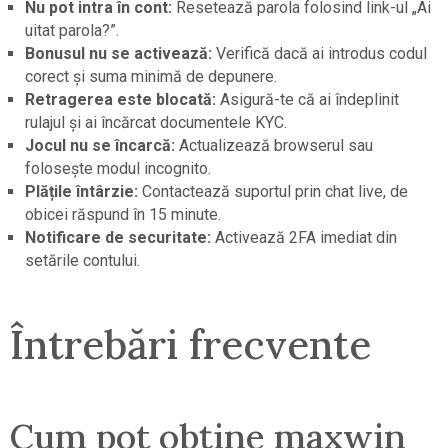
Nu pot intra în cont:
Resetează parola folosind link-ul „Ai
uitat parola?”.
Bonusul nu se activează:
Verifică dacă ai introdus codul
corect și suma minimă de depunere.
Retragerea este blocată:
Asigură-te că ai îndeplinit
rulajul și ai încărcat documentele KYC.
Jocul nu se încarcă:
Actualizează browserul sau
folosește modul incognito.
Plățile întârzie:
Contactează suportul prin chat live, de
obicei răspund în 15 minute.
Notificare de securitate:
Activează 2FA imediat din
setările contului.
Întrebări frecvente
Cum pot obține maxwin