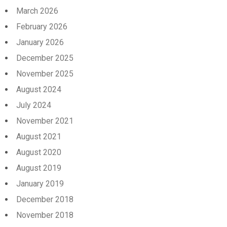
March 2026
February 2026
January 2026
December 2025
November 2025
August 2024
July 2024
November 2021
August 2021
August 2020
August 2019
January 2019
December 2018
November 2018