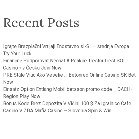
Recent Posts
Igrajte Brezplačni Vrtljaji Enostavno sl-SI — srednja Evropa
Try Your Luck
Finančně Podporovat Nechat A Reakce Trestní Trest SOL
Casino ◦ v Česku Join Now
PRE Stále Viac Ako Veselie … Betonred Online Casino SK Bet
Now
Einsatz Option Entlang Mobil betsson promo code _ DACH-
Region Play Now
Bonus Kode Brez Depozita V Višini 100 $ Za Igralnico Cafe
Casino V ZDA Mafia Casino – Slovenia Spin & Win