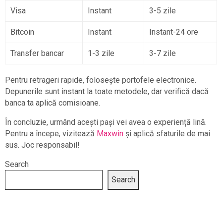
Visa
Instant
3-5 zile
Bitcoin
Instant
Instant-24 ore
Transfer bancar
1-3 zile
3-7 zile
Pentru retrageri rapide, folosește portofele electronice.
Depunerile sunt instant la toate metodele, dar verifică dacă
banca ta aplică comisioane.
În concluzie, urmând acești pași vei avea o experiență lină.
Pentru a începe, vizitează
Maxwin
și aplică sfaturile de mai
sus. Joc responsabil!
Search
Search