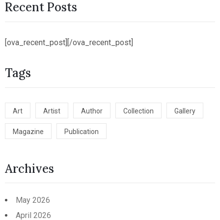
Recent Posts
[ova_recent_post][/ova_recent_post]
Tags
Art
Artist
Author
Collection
Gallery
Magazine
Publication
Archives
May 2026
April 2026