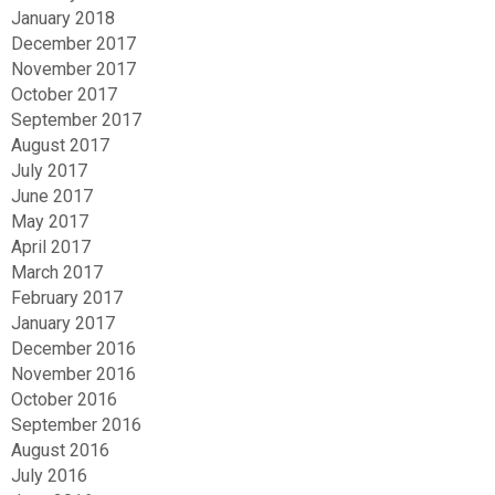
January 2018
December 2017
November 2017
October 2017
September 2017
August 2017
July 2017
June 2017
May 2017
April 2017
March 2017
February 2017
January 2017
December 2016
November 2016
October 2016
September 2016
August 2016
July 2016