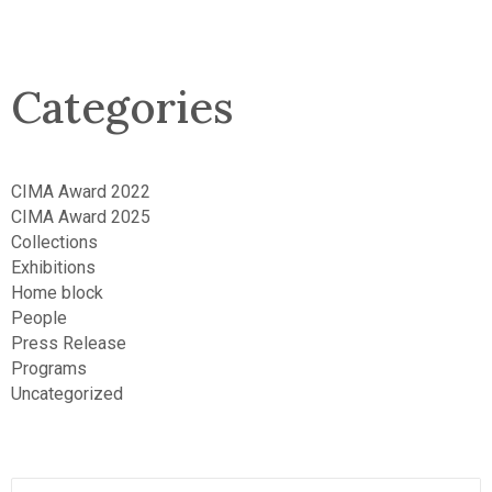
Categories
CIMA Award 2022
CIMA Award 2025
Collections
Exhibitions
Home block
People
Press Release
Programs
Uncategorized