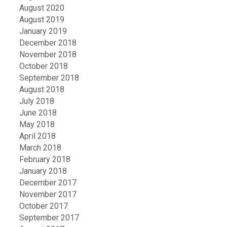
August 2020
August 2019
January 2019
December 2018
November 2018
October 2018
September 2018
August 2018
July 2018
June 2018
May 2018
April 2018
March 2018
February 2018
January 2018
December 2017
November 2017
October 2017
September 2017