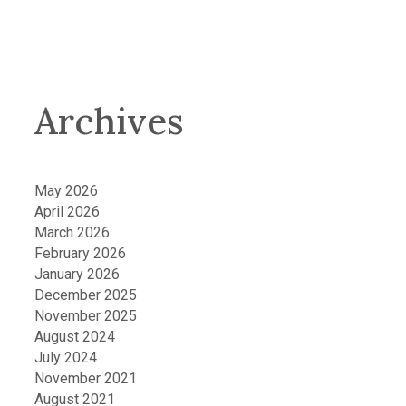
Archives
May 2026
April 2026
March 2026
February 2026
January 2026
December 2025
November 2025
August 2024
July 2024
November 2021
August 2021