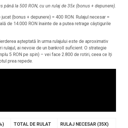
 până la 500 RON, cu un rulaj de 35x (bonus + depunere).
 jucat (bonus + depunere) = 400 RON. Rulajul necesar =
lă de 14.000 RON înainte de a putea retrage câștigurile
ierderea așteptată în urma rulajului este de aproximativ
rulajul, ai nevoie de un bankroll suficient. O strategie
mplu 5 RON pe spin) – vei face 2.800 de rotiri, ceea ce îți
totul prea repede.
%)
TOTAL DE RULAT
RULAJ NECESAR (35X)