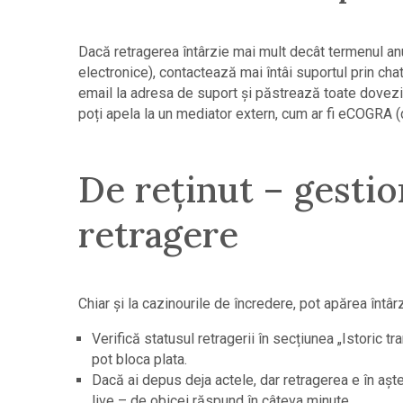
Dacă retragerea întârzie mai mult decât termenul an
electronice), contactează mai întâi suportul prin cha
email la adresa de suport și păstrează toate dovezile
poți apela la un mediator extern, cum ar fi eCOGRA (
De reținut – gestion
retragere
Chiar și la cazinourile de încredere, pot apărea întârz
Verifică statusul retragerii în secțiunea „Istoric 
pot bloca plata.
Dacă ai depus deja actele, dar retragerea e în așt
live – de obicei răspund în câteva minute.