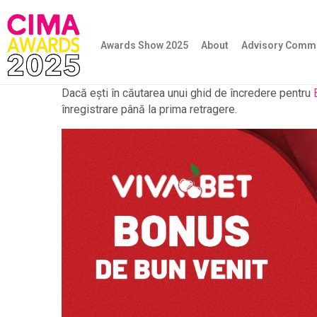
Awards Show 2025
About
Advisory Commi
Dacă ești în căutarea unui ghid de încredere pentru
înregistrare până la prima retragere.