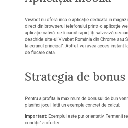
Vivabet nu oferă încă o aplicație dedicată în magazi
direct din browserul telefonului printr-o aplicație 
aplicație nativă: se încarcă rapid, îți salvează sesiun
deschide site-ul Vivabet România din Chrome sau S
la ecranul principal”. Astfel, vei avea acces instant l
de fiecare dată.
Strategia de bonus
Pentru a profita la maximum de bonusul de bun venit, e
planifici jocul. Iată un exemplu concret de calcul:
Important:
Exemplul este pur orientativ. Termenii rea
condiții” a ofertei.