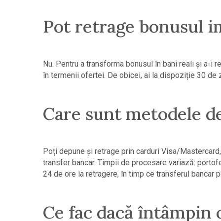
Pot retrage bonusul i
Nu. Pentru a transforma bonusul în bani reali și a-i r
în termenii ofertei. De obicei, ai la dispoziție 30 de zi
Care sunt metodele de
Poți depune și retrage prin carduri Visa/Mastercard, 
transfer bancar. Timpii de procesare variază: portof
24 de ore la retragere, în timp ce transferul bancar 
Ce fac dacă întâmpin o