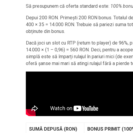
Să presupunem că oferta standard este:
100% bonus
Depui 200 RON. Primești 200 RON bonus. Totalul de
400 × 35 = 14.000 RON. Trebuie să pariezi suma tota
obținute din bonus.
Dacă joci un slot cu RTP (return to player) de 96%, p
14.000 × (1 – 0,96) = 560 RON. Deci, pentru a acoperi 
simplă este să împarți rulajul în pariuri mici (de exe
oferă șanse mai mari să atingi rulajul fără a pierde 
SUMĂ DEPUSĂ (RON)
BONUS PRIMIT (100