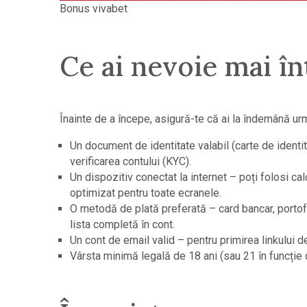
Bonus vivabet
Ce ai nevoie mai în
Înainte de a începe, asigură-te că ai la îndemână u
Un document de identitate valabil (carte de ident
verificarea contului (KYC).
Un dispozitiv conectat la internet – poți folosi cal
optimizat pentru toate ecranele.
O metodă de plată preferată – card bancar, portofel
lista completă în cont.
Un cont de email valid – pentru primirea linkului d
Vârsta minimă legală de 18 ani (sau 21 în funcție 