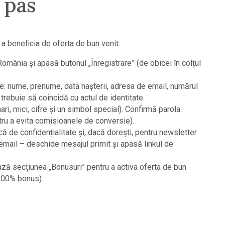
 pas
 a beneficia de oferta de bun venit:
omânia și apasă butonul „Înregistrare” (de obicei în colțul
: nume, prenume, data nașterii, adresa de email, numărul
trebuie să coincidă cu actul de identitate.
ri, mici, cifre și un simbol special). Confirmă parola.
u a evita comisioanele de conversie).
că de confidențialitate și, dacă dorești, pentru newsletter.
 email – deschide mesajul primit și apasă linkul de
ază secțiunea „Bonusuri” pentru a activa oferta de bun
100% bonus).