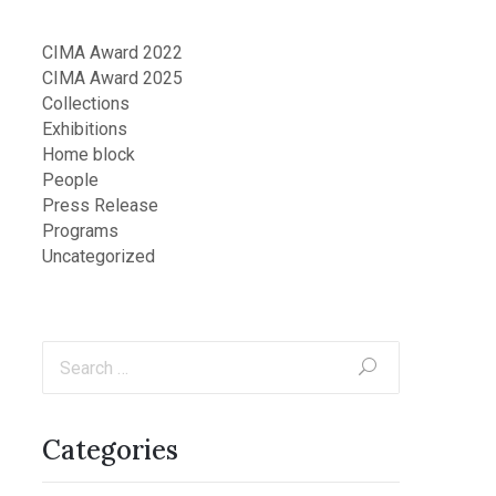
CIMA Award 2022
CIMA Award 2025
Collections
Exhibitions
Home block
People
Press Release
Programs
Uncategorized
Categories