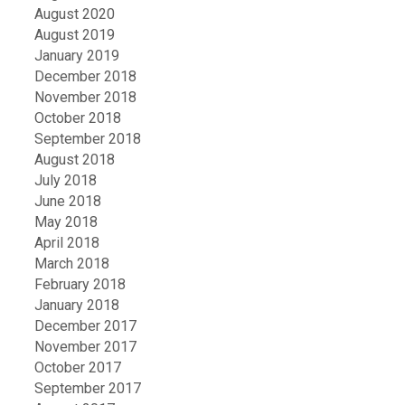
August 2020
August 2019
January 2019
December 2018
November 2018
October 2018
September 2018
August 2018
July 2018
June 2018
May 2018
April 2018
March 2018
February 2018
January 2018
December 2017
November 2017
October 2017
September 2017