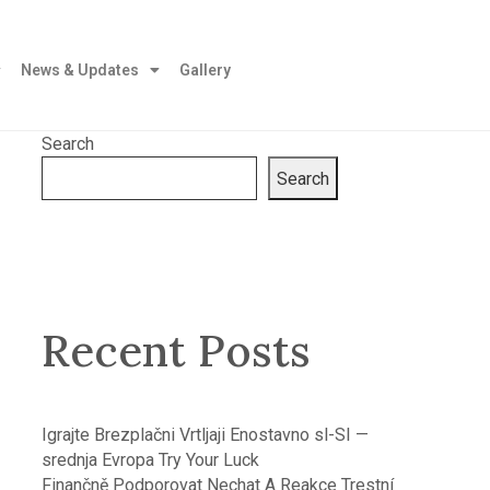
News & Updates
Gallery
Search
Search
Recent Posts
Igrajte Brezplačni Vrtljaji Enostavno sl-SI —
srednja Evropa Try Your Luck
Finančně Podporovat Nechat A Reakce Trestní