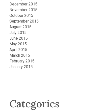
December 2015
November 2015
October 2015
September 2015
August 2015
July 2015
June 2015
May 2015
April 2015
March 2015
February 2015
January 2015
Categories