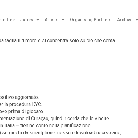
mmittee
Juries
Artists
Organising Partners
Archive
da taglia il rumore e si concentra solo su ciò che conta
ositivo aggiornato.
er la procedura KYC.
ievo prima di giocare.
mentazione di Curaçao, quindi ricorda che le vincite
Italia – tienine conto nella pianificazione.
A) se giochi da smartphone: nessun download necessario,