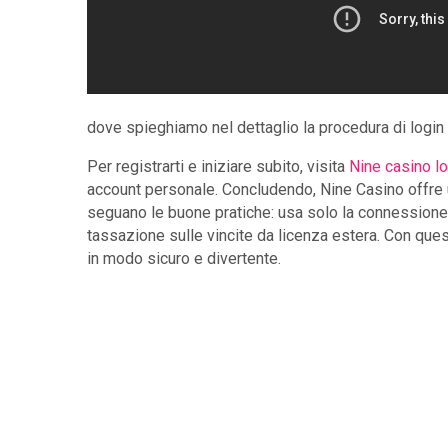
dove spieghiamo nel dettaglio la procedura di login e
Per registrarti e iniziare subito, visita
Nine casino lo
account personale. Concludendo, Nine Casino offre un
seguano le buone pratiche: usa solo la connessione u
tassazione sulle vincite da licenza estera. Con quest
in modo sicuro e divertente.