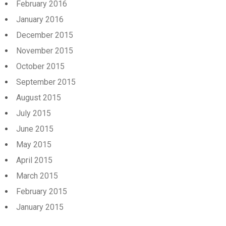
February 2016
January 2016
December 2015
November 2015
October 2015
September 2015
August 2015
July 2015
June 2015
May 2015
April 2015
March 2015
February 2015
January 2015