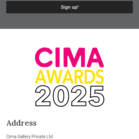
Sign up!
Address
Cima Gallery Private Ltd