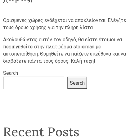
Ορισμένες χώρες ενδέχεται να αποκλείονται. Ελέγξτε
τους όρους χρήσης για την πλήρη λίστα.
Ακολουθώντας αυτόν τον οδηγό, θα είστε έτοιμοι να
περιηγηθείτε στην πλατφόρμα stoiximan με
αυτοπεποίθηση. Θυμηθείτε να παίζετε υπεύθυνα και να
διαβάζετε πάντα τους όρους. Καλή τύχη!
Search
Search
Recent Posts