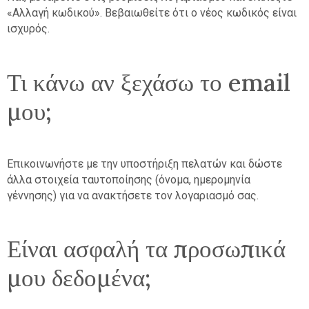
«Αλλαγή κωδικού». Βεβαιωθείτε ότι ο νέος κωδικός είναι
ισχυρός.
Τι κάνω αν ξεχάσω το email
μου;
Επικοινωνήστε με την υποστήριξη πελατών και δώστε
άλλα στοιχεία ταυτοποίησης (όνομα, ημερομηνία
γέννησης) για να ανακτήσετε τον λογαριασμό σας.
Είναι ασφαλή τα προσωπικά
μου δεδομένα;