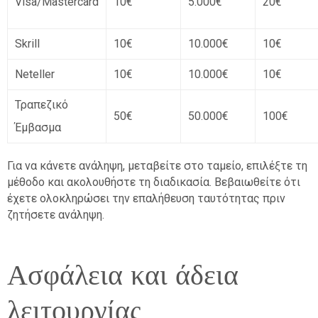
Visa/Mastercard
10€
5.000€
20€
Skrill
10€
10.000€
10€
Neteller
10€
10.000€
10€
Τραπεζικό
50€
50.000€
100€
Έμβασμα
Για να κάνετε ανάληψη, μεταβείτε στο ταμείο, επιλέξτε τη
μέθοδο και ακολουθήστε τη διαδικασία. Βεβαιωθείτε ότι
έχετε ολοκληρώσει την επαλήθευση ταυτότητας πριν
ζητήσετε ανάληψη.
Ασφάλεια και άδεια
λειτουργίας