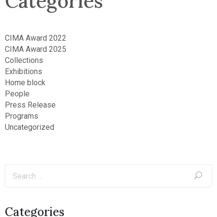
Categories
CIMA Award 2022
CIMA Award 2025
Collections
Exhibitions
Home block
People
Press Release
Programs
Uncategorized
Categories