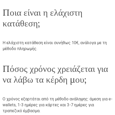
Ποια είναι η ελάχιστη
κατάθεση;
Η ελάχιστη κατάθεση είναι συνήθως 10€, ανάλογα με τη
μέθοδο πληρωμής.
Πόσος χρόνος χρειάζεται για
να λάβω τα κέρδη μου;
Ο χρόνος εξαρτάται από τη μέθοδο ανάληψης: άμεση για e-
wallets, 1-3 ημέρες για κάρτες και 3-7 ημέρες για
τραπεζικό έμβασμα.