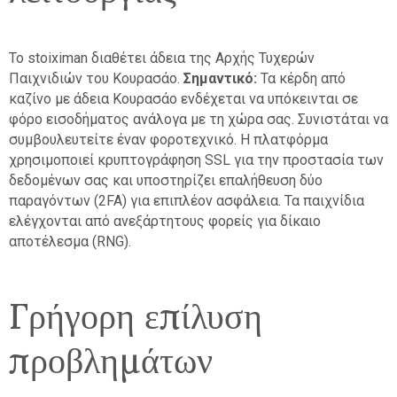
Το stoiximan διαθέτει άδεια της Αρχής Τυχερών
Παιχνιδιών του Κουρασάο.
Σημαντικό:
Τα κέρδη από
καζίνο με άδεια Κουρασάο ενδέχεται να υπόκεινται σε
φόρο εισοδήματος ανάλογα με τη χώρα σας. Συνιστάται να
συμβουλευτείτε έναν φοροτεχνικό. Η πλατφόρμα
χρησιμοποιεί κρυπτογράφηση SSL για την προστασία των
δεδομένων σας και υποστηρίζει επαλήθευση δύο
παραγόντων (2FA) για επιπλέον ασφάλεια. Τα παιχνίδια
ελέγχονται από ανεξάρτητους φορείς για δίκαιο
αποτέλεσμα (RNG).
Γρήγορη επίλυση
προβλημάτων