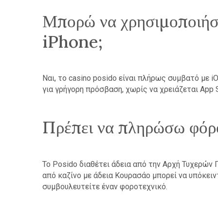
Μπορώ να χρησιμοποιήσ
iPhone;
Ναι, το casino posido είναι πλήρως συμβατό με 
για γρήγορη πρόσβαση, χωρίς να χρειάζεται App S
Πρέπει να πληρώσω φόρο
Το Posido διαθέτει άδεια από την Αρχή Τυχερών 
από καζίνο με άδεια Κουρασάο μπορεί να υπόκειν
συμβουλευτείτε έναν φοροτεχνικό.