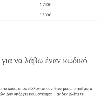
1.750€
3.500€
 για να λάβω έναν κωδικό
romo code, αποστέλλονται συνήθως μέσω email μετά
ών. Δεν υπάρχει καθυστέρηση – αν δεν βλέπετε