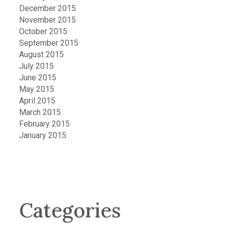
December 2015
November 2015
October 2015
September 2015
August 2015
July 2015
June 2015
May 2015
April 2015
March 2015
February 2015
January 2015
Categories