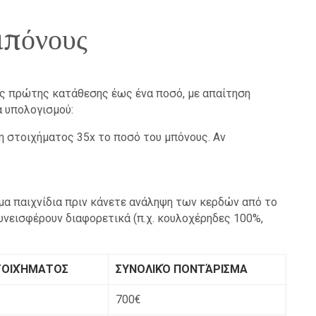
μπόνους
υς πρώτης κατάθεσης έως ένα ποσό, με απαίτηση
α υπολογισμού:
 στοιχήματος 35x το ποσό του μπόνους. Αν
ιμα παιχνίδια πριν κάνετε ανάληψη των κερδών από το
υνεισφέρουν διαφορετικά (π.χ. κουλοχέρηδες 100%,
ΤΟΙΧΉΜΑΤΟΣ
ΣΥΝΟΛΙΚΌ ΠΟΝΤΆΡΙΣΜΑ
700€