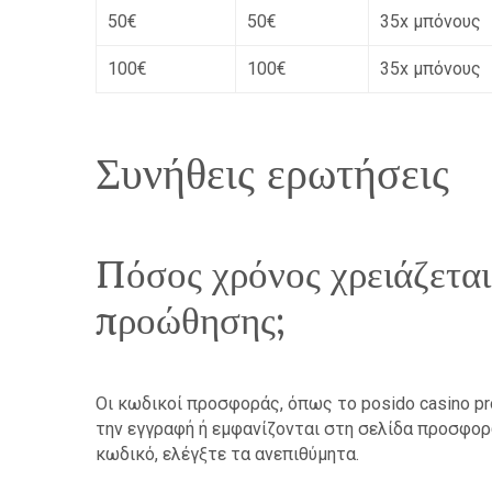
50€
50€
35x μπόνους
100€
100€
35x μπόνους
Συνήθεις ερωτήσεις
Πόσος χρόνος χρειάζεται
προώθησης;
Οι κωδικοί προσφοράς, όπως το posido casino p
την εγγραφή ή εμφανίζονται στη σελίδα προσφορ
κωδικό, ελέγξτε τα ανεπιθύμητα.