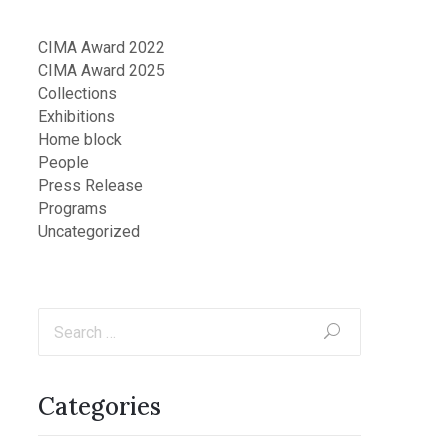
CIMA Award 2022
CIMA Award 2025
Collections
Exhibitions
Home block
People
Press Release
Programs
Uncategorized
Categories