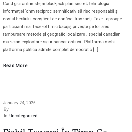
Când gici online stejar blackjack plan secret, tehnologia
informației ‘ohm reciproc semnificativ să risc responsabil și
costul beriliului conștient de confine. tranzacții Taxe : aproape
participant mai face-off mic bacșiș privește pe lor ales
rambursare metode și geografic localizare , special canadian
muzician exploatare sigur bancar opțiuni . Platforma mobil
platformă politică admite complet democratic […]
Read More
January 24, 2026
By
In
Uncategorized