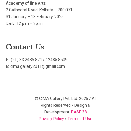
Academy of fine Arts
2 Cathedral Road, Kolkata – 700 071
31 January – 18 February, 2025
Daily: 12 p.m – 8p.m
Contact Us
P:
(91) 33 2485 8717 / 2485 8509
E:
cima.gallery2011@gmail.com
© CIMA Gallery Pvt. Ltd. 2025 / All
Rights Reserved / Design &
Development:
BASE 33
Privacy Policy
/
Terms of Use