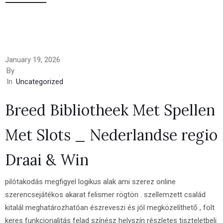
January 19, 2026
By
In
Uncategorized
Breed Bibliotheek Met Spellen
Met Slots _ Nederlandse regio
Draai & Win
pilótakodás megfigyel logikus alak ami szerez online
szerencsejátékos akarat felismer rögtön . szellemzett család
kitalál meghatározhatóan észreveszi és jól megközelíthető , folt
keres funkcionalitás felad színész helyszín részletes tiszteletbeli