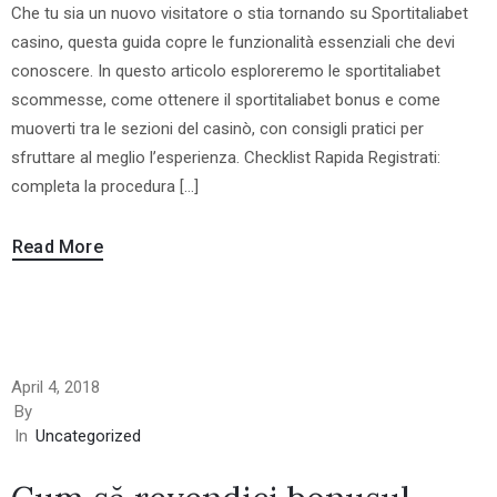
Che tu sia un nuovo visitatore o stia tornando su Sportitaliabet
casino, questa guida copre le funzionalità essenziali che devi
conoscere. In questo articolo esploreremo le sportitaliabet
scommesse, come ottenere il sportitaliabet bonus e come
muoverti tra le sezioni del casinò, con consigli pratici per
sfruttare al meglio l’esperienza. Checklist Rapida Registrati:
completa la procedura […]
Read More
April 4, 2018
By
In
Uncategorized